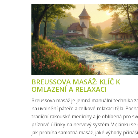
BREUSSOVA MASÁŽ: KLÍČ K
OMLAZENÍ A RELAXACI
Breussova masáž je jemná manuální technika 
na uvolnění páteře a celkové relaxaci těla. Pochá
tradiční rakouské medicíny a je oblíbená pro sv
příznivé účinky na nervový systém. V článku se 
jak probíhá samotná masáž, jaké výhody přináší