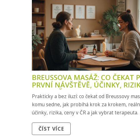
BREUSSOVA MASÁŽ: CO ČEKAT P
PRVNÍ NÁVŠTĚVĚ, ÚČINKY, RIZI
CENY V ČR
Prakticky a bez iluzí: co čekat od Breussovy mas
komu sedne, jak probíhá krok za krokem, reál
účinky, rizika, ceny v ČR a jak vybrat terapeuta.
ČÍST VÍCE