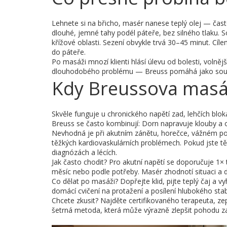
Lehnete si na břicho, masér nanese teplý olej — často
dlouhé, jemné tahy podél páteře, bez silného tlaku. S
křížové oblasti. Sezení obvykle trvá 30–45 minut. Cíl
do páteře.
Po masáži mnozí klienti hlásí úlevu od bolesti, volně
dlouhodobého problému — Breuss pomáhá jako součá
Kdy Breussova masá
Skvěle funguje u chronického napětí zad, lehčích bl
Breuss se často kombinují: Dorn napravuje klouby a o
Nevhodná je při akutním zánětu, horečce, vážném poš
těžkých kardiovaskulárních problémech. Pokud jste t
diagnózách a lécích.
Jak často chodit? Pro akutní napětí se doporučuje 1× 
měsíc nebo podle potřeby. Masér zhodnotí situaci a d
Co dělat po masáži? Dopřejte klid, pijte teplý čaj a 
domácí cvičení na protažení a posílení hlubokého sta
Chcete zkusit? Najděte certifikovaného terapeuta, zep
šetrná metoda, která může výrazně zlepšit pohodu za