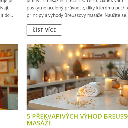
je její
jemných masážních technik. Tento článek vám
vají.
poskytne ucelený průvodce, díky kterému pocho
it do
principy a výhody Breussovy masáže. Naučíte se,
správně masáž provádět, na co se při ní zaměřit a
ČÍST VÍCE
ní získat maximum pro vaše zdraví.
5 PŘEKVAPIVÝCH VÝHOD BREUS
MASÁŽE