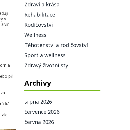
Zdraví a krása
edují
Rehabilitace
ky v
Rodičovství
 živin
Wellness
Těhotenství a rodičovství
Sport a wellness
Zdravý životní styl
Dorn a
ebo při
Archivy
 za
srpna 2026
Krátká
července 2026
, ale
června 2026