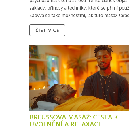
psychosomatického stresu. Tento článek objasňu
základy, přínosy a techniky, které se při ní použí
Zabývá se také možnostmi, jak tuto masáž zařad
vašeho životního stylu, a sdílí praktické tipy pro
ČÍST VÍCE
maximální užitek z těchto sezení.
BREUSSOVA MASÁŽ: CESTA K
UVOLNĚNÍ A RELAXACI