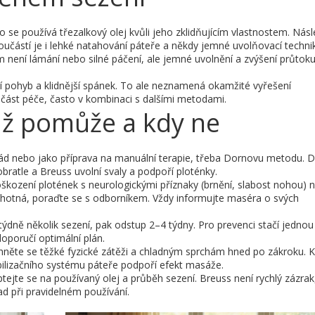
 se používá třezalkový olej kvůli jeho zklidňujícím vlastnostem. Násl
oučástí je i lehké natahování páteře a někdy jemné uvolňovací techni
em není lámání nebo silné páčení, ale jemné uvolnění a zvýšení průtoku
jší pohyb a klidnější spánek. To ale neznamená okamžité vyřešení
st péče, často v kombinaci s dalšími metodami.
ž pomůže a kdy ne
okád nebo jako příprava na manuální terapie, třeba Dornovu metodu. 
bratle a Breuss uvolní svaly a podpoří ploténky.
kození plotének s neurologickými příznaky (brnění, slabost nohou) n
ěhotná, poraďte se s odborníkem. Vždy informujte maséra o svých
týdně několik sezení, pak odstup 2–4 týdny. Pro prevenci stačí jednou
oporučí optimální plán.
vyhněte se těžké fyzické zátěži a chladným sprchám hned po zákroku. 
bilizačního systému páteře podpoří efekt masáže.
tejte se na používaný olej a průběh sezení. Breuss není rychlý zázrak
d při pravidelném používání.