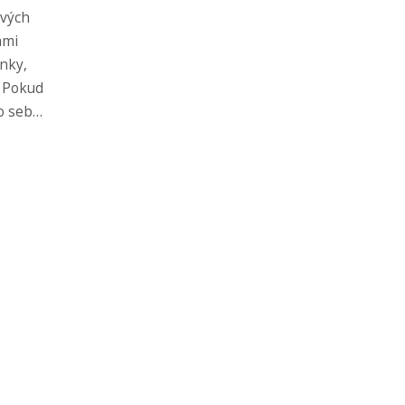
ivých
ámi
inky,
. Pokud
 o sebe
lánek.
ež