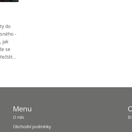
ity do
asného -
 jak
 že se
Přečtěte
ůsob, jak
Menu
O
O nás
Er
Obchodní podmínky