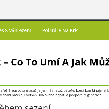
es S Výhřezem
Polštáře Na Krk
 – Co To Umí A Jak Mů
 páteře? Breussova masáž je jemná masáž páteře, která kombinuje leh
zklidnění páteře, uvolnění svalového napětí a podpoře regenerace
během sezení