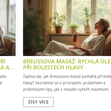
ŘI
BREUSSOVA MASÁŽ: RYCHLÁ ÚL
KA A
PŘI BOLESTECH HLAVY
áže,
Zajímá vás, jak Breussova masáž pomáhá při bol
né
hlavy? Seznamte se s principem, průběhem a
praktickými tipy, jak z masáže vytěžit maximum.
ČÍST VÍCE