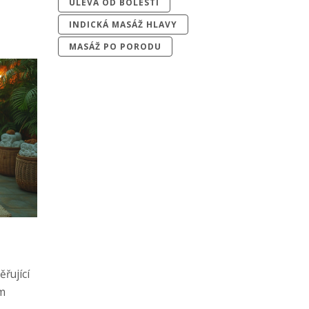
ÚLEVA OD BOLESTI
a
INDICKÁ MASÁŽ HLAVY
MASÁŽ PO PORODU
řující
ím