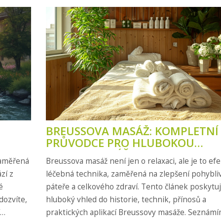
BREUSSOVA MASÁŽ: KOMPLETNÍ
PRŮVODCE PRO HLUBOKOU
RELAXACI A LÉČBU
zaměřená
Breussova masáž není jen o relaxaci, ale je to efe
zí z
léčebná technika, zaměřená na zlepšení pohybliv
é
páteře a celkového zdraví. Tento článek poskytu
dozvíte,
hluboký vhled do historie, technik, přínosů a
praktických aplikací Breussovy masáže. Seznámí