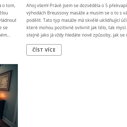
a o tom,
Ahoj všem! Právě jsem se dozvěděla o 5 překvap
ělou
výhodách Breussovy masáže a musím se o to s v
vládnout
podělit. Tato typ masáže má skvělé uklidňující úč
ce se
které mohou pozitivně ovlivnit jak tělo, tak mysl
sném
stejně jako já vždy hledáte nové způsoby, jak se
jít!
lépe postarat, určitě nemůžete vynechat tento č
ČÍST VÍCE
Uvidíte, že Breussova masáž nabízí mnoho více n
byste čekali!