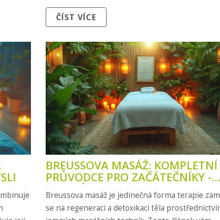
pro vás.
s konkrétními kroky pro provádění této masáže 
ČÍST VÍCE
sáží a co
vysvětlíme, proč je na celém světě oblíbená u lidí
hledajících přirozené metody léčby.
Á
BREUSSOVA MASÁŽ: KOMPLETNÍ
SLI
PRŮVODCE PRO ZAČÁTEČNÍKY -
ZDRAVÍ A REGENERACE
ombinuje
Breussova masáž je jedinečná forma terapie zamě
m
se na regeneraci a detoxikaci těla prostřednictv