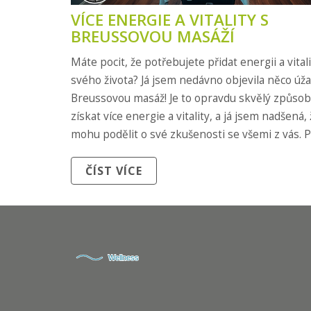
VÍCE ENERGIE A VITALITY S
BREUSSOVOU MASÁŽÍ
Máte pocit, že potřebujete přidat energii a vital
svého života? Já jsem nedávno objevila něco úž
Breussovou masáž! Je to opravdu skvělý způsob,
získat více energie a vitality, a já jsem nadšená,
mohu podělit o své zkušenosti se všemi z vás. 
si můj příspěvek a možná objevíte svůj nový zp
ČÍST VÍCE
si dopřát trochu wellness.