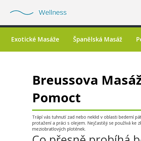
Exotické Masáže
Španělská Masáž
P
Breussova Masáž
Pomoct
Trápí vás tuhnutí zad nebo neklid v oblasti bederní
protažení a práci s olejem. Nejčastěji se používá ke 
meziobratlových plotének.
Co přesně probíhá 