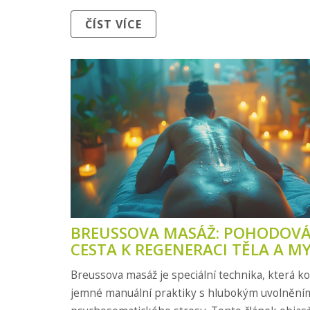
pravidelné seance a proč může být prospěšná i 
ČÍST VÍCE
Nabídneme také tipy, jak začít s Breussovou ma
od ní očekávat.
BREUSSOVA MASÁŽ: POHODOV
CESTA K REGENERACI TĚLA A MY
Breussova masáž je speciální technika, která k
jemné manuální praktiky s hlubokým uvolnění