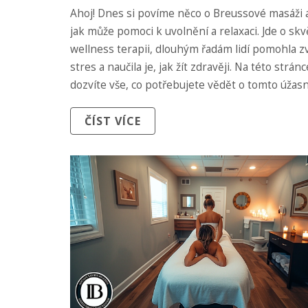
Ahoj! Dnes si povíme něco o Breussové masáži 
jak může pomoci k uvolnění a relaxaci. Jde o skv
wellness terapii, dlouhým řadám lidí pomohla z
stres a naučila je, jak žít zdravěji. Na této strán
dozvíte vše, co potřebujete vědět o tomto úža
relaxačním postupu, takže si ji určitě nenechte u
ČÍST VÍCE