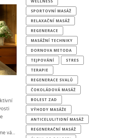
WELLNESS
SPORTOVNÍ MASÁŽ
RELAXAČNÍ MASÁŽ
REGENERACE
MASÁŽNÍ TECHNIKY
DORNOVA METODA
TEJPOVÁNÍ
STRES
TERAPIE
REGENERACE SVALŮ
ČOKOLÁDOVÁ MASÁŽ
BOLEST ZAD
ktivní
osti
VÝHODY MASÁŽE
je
ANTICELULITIDNÍ MASÁŽ
REGENERAČNÍ MASÁŽ
me vás