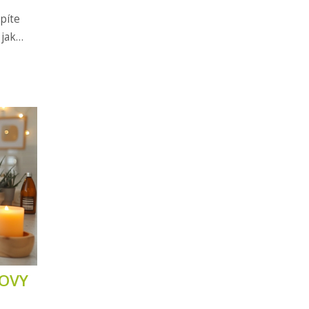
píte
 jak
 jak z
SOVY