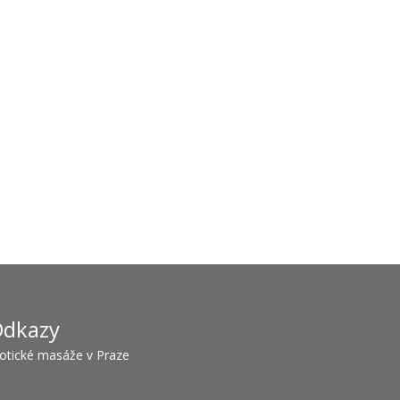
dkazy
otické masáže v Praze