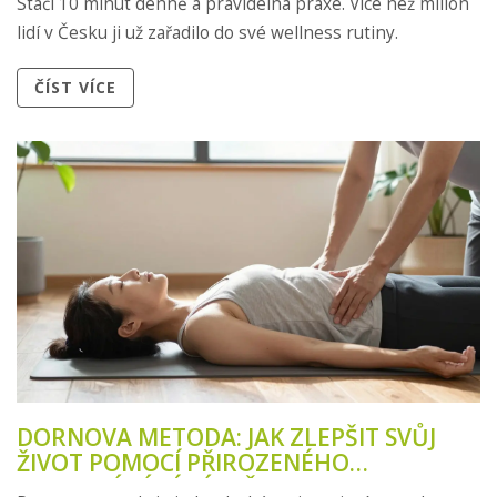
Stačí 10 minut denně a pravidelná praxe. Více než milion
lidí v Česku ji už zařadilo do své wellness rutiny.
ČÍST VÍCE
DORNOVA METODA: JAK ZLEPŠIT SVŮJ
ŽIVOT POMOCÍ PŘIROZENÉHO
VYROVNÁVÁNÍ PÁTEŘE