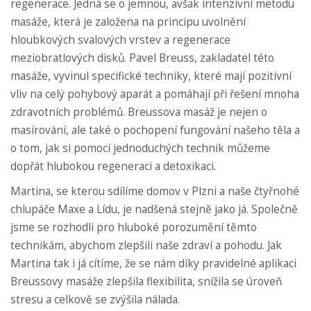
regenerace. Jedná se o jemnou, avšak intenzivní metodu
masáže, která je založena na principu uvolnění
hloubkových svalových vrstev a regenerace
meziobratlových disků. Pavel Breuss, zakladatel této
masáže, vyvinul specifické techniky, které mají pozitivní
vliv na celý pohybový aparát a pomáhají při řešení mnoha
zdravotních problémů. Breussova masáž je nejen o
masírování, ale také o pochopení fungování našeho těla a
o tom, jak si pomocí jednoduchých technik můžeme
dopřát hlubokou regeneraci a detoxikaci.
Martina, se kterou sdílíme domov v Plzni a naše čtyřnohé
chlupáče Maxe a Lídu, je nadšená stejně jako já. Společně
jsme se rozhodli pro hluboké porozumění těmto
technikám, abychom zlepšili naše zdraví a pohodu. Jak
Martina tak i já cítíme, že se nám díky pravidelné aplikaci
Breussovy masáže zlepšila flexibilita, snížila se úroveň
stresu a celkově se zvýšila nálada.