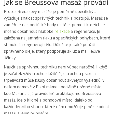
Jak se Breussova masáž provádí
Proces Breussovy masáže je poměrně specifický a
vyžaduje znalost správných technik a postupů. Masáž se
zaměřuje na specifické body na těle, pomocí kterých je
možno dosáhnout hluboké
relaxace
a regenerace. Je
založena na jemném tlaku a specifických pohybech, které
stimulují a regenerují tělo. Důležité je také použití
správného oleje, který podporuje skluz a má i léčivé
účinky.
Naučit se správnou techniku není vůbec náročné. I když
je začátek vždy trochu složitější, s trochou praxe a
trpělivosti může každý dosáhnout skvělých výsledků. V
našem domově v Plzni máme speciálně určené místo,
kde Martina a já pravidelně praktikujeme Breussovu
masáž. Jde o klidné a pohodové místo, daleko od
každodenního shonu, které nám umožňuje plně se oddat
masáži a jejím přínosům.