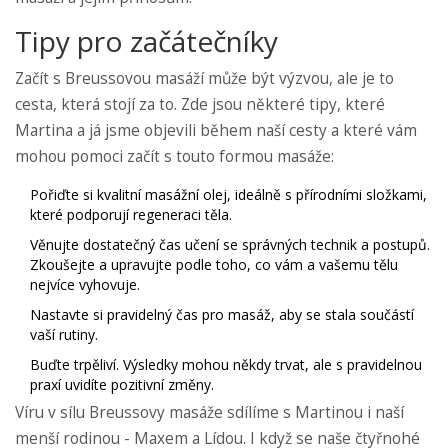
Tipy pro začátečníky
Začít s Breussovou masáží může být výzvou, ale je to
cesta, která stojí za to. Zde jsou některé tipy, které
Martina a já jsme objevili během naší cesty a které vám
mohou pomoci začít s touto formou masáže:
Pořiďte si kvalitní masážní olej, ideálně s přírodními složkami,
které podporují regeneraci těla.
Věnujte dostatečný čas učení se správných technik a postupů.
Zkoušejte a upravujte podle toho, co vám a vašemu tělu
nejvíce vyhovuje.
Nastavte si pravidelný čas pro masáž, aby se stala součástí
vaší rutiny.
Buďte trpěliví. Výsledky mohou někdy trvat, ale s pravidelnou
praxí uvidíte pozitivní změny.
Víru v sílu Breussovy masáže sdílíme s Martinou i naší
menší rodinou - Maxem a Lídou. I když se naše čtyřnohé