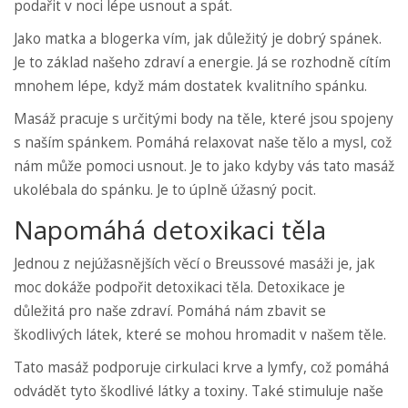
podařit v noci lépe usnout a spát.
Jako matka a blogerka vím, jak důležitý je dobrý spánek.
Je to základ našeho zdraví a energie. Já se rozhodně cítím
mnohem lépe, když mám dostatek kvalitního spánku.
Masáž pracuje s určitými body na těle, které jsou spojeny
s naším spánkem. Pomáhá relaxovat naše tělo a mysl, což
nám může pomoci usnout. Je to jako kdyby vás tato masáž
ukolébala do spánku. Je to úplně úžasný pocit.
Napomáhá detoxikaci těla
Jednou z nejúžasnějších věcí o Breussové masáži je, jak
moc dokáže podpořit detoxikaci těla. Detoxikace je
důležitá pro naše zdraví. Pomáhá nám zbavit se
škodlivých látek, které se mohou hromadit v našem těle.
Tato masáž podporuje cirkulaci krve a lymfy, což pomáhá
odvádět tyto škodlivé látky a toxiny. Také stimuluje naše