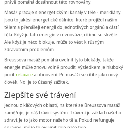
právě pomáhá dosáhnout této rovnováhy.
Masáž pracuje s energetickými kanály v těle - meridiány.
Jsou to jakési energetické dálnice, které projíždí našim
tělem a přenášejí energii do jednotlivých orgánů a částí
těla. Když je tato energie v rovnováze, cítíme se skvěle.
Ale když je něco blokuje, může to vést k různým
zdravotním problémům.
Breussova masáž pomáhá uvolnit tyto blokády, takže
energie může znovu volně proudit. Výsledkem je hluboký
pocit
relaxace
a obnovení. Po masáži se cítíte jako nový
člověk. No, je to úžasný zážitek.
Zlepšíte své trávení
Jednou z klíčových oblastí, na které se Breussova masáž
zaměřuje, je náš trávicí systém. Trávení je základ našeho
zdraví. Je to jako motor našeho těla. Pokud nefunguje
správně, může to ovlivnit celé naše tělo.