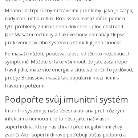
Mnoho lidí trpí různými trávicími problémy, jako je zácpa,
nadýmání nebo reflux. Breussova masáž může pomoci
tyto problémy zmírnit nebo dokonce úplně odstranit.
Jak? Masažní techniky a tlakové body pomáhají zlepšit
prokrvení trávicího systému a stimulují jeho činnost.
Po masáži můžete pociťovat úlevu od těchto nežádoucích
symptomů. Můžete si také všimnout, že jste začali lépe
trávit jídlo, máte více energie a cítíte se lehčí. To je důvod,
proč je Breussova masáž tak populární mezi lidmi s
trávicími potížemi.
Podpořte svůj imunitní systém
Imunitní systém je naše tělesná obrana proti různým
infekcím a nemocem. Je to něco jako náš vlastní
superhrdina, který nás chrání před negativními vlivy
zvenčí. Ale i superhrdinové potřebují občas podporu a