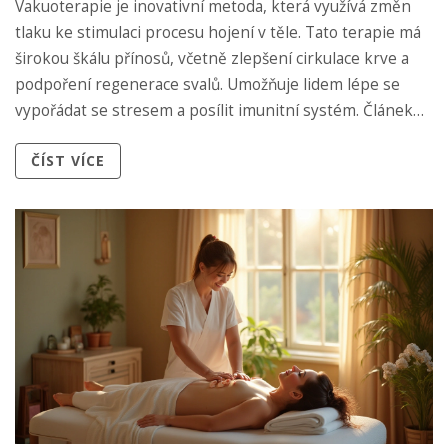
Vakuoterapie je inovativní metoda, která využívá změn
tlaku ke stimulaci procesu hojení v těle. Tato terapie má
širokou škálu přínosů, včetně zlepšení cirkulace krve a
podpoření regenerace svalů. Umožňuje lidem lépe se
vypořádat se stresem a posílit imunitní systém. Článek
přibližuje různé výhody této techniky a sdílí praktické
ČÍST VÍCE
tipy pro ty, kdo se zajímají o zlepšení zdraví.