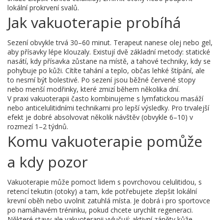
lokální prokrvení svalů.
Jak vakuoterapie probíhá
Sezení obvykle trvá 30–60 minut. Terapeut nanese olej nebo gel,
aby přísavky lépe klouzaly. Existují dvě základní metody: statické
nasátí, kdy přísavka zůstane na místě, a tahové techniky, kdy se
pohybuje po kůži. Cítíte tahání a teplo, občas lehké štípání, ale
to nesmí být bolestivé. Po sezení jsou běžné červené stopy
nebo menší modřinky, které zmizí během několika dní.
V praxi vakuoterapii často kombinujeme s lymfatickou masáží
nebo anticelulitidními technikami pro lepší výsledky. Pro trvalejší
efekt je dobré absolvovat několik návštěv (obvykle 6–10) v
rozmezí 1–2 týdnů.
Komu vakuoterapie pomůže
a kdy pozor
Vakuoterapie může pomoct lidem s povrchovou celulitidou, s
retencí tekutin (otoky) a tam, kde potřebujete zlepšit lokální
krevní oběh nebo uvolnit zatuhlá místa. Je dobrá i pro sportovce
po namáhavém tréninku, pokud chcete urychlit regeneraci.
Některé stavy ale vakuoterapii vylučují: aktivní záněty kůže,