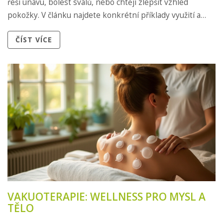
řeší únavu, bolest svalů, nebo chtějí zlepšit vzhled
pokožky. V článku najdete konkrétní příklady využití a
jasné tipy, jak vakuoterapii zapojit do svého života.
ČÍST VÍCE
Přidávám i fakta a upozornění, komu se tato terapie
vyplatí zkusit a kde být naopak opatrný.
VAKUOTERAPIE: WELLNESS PRO MYSL A
TĚLO