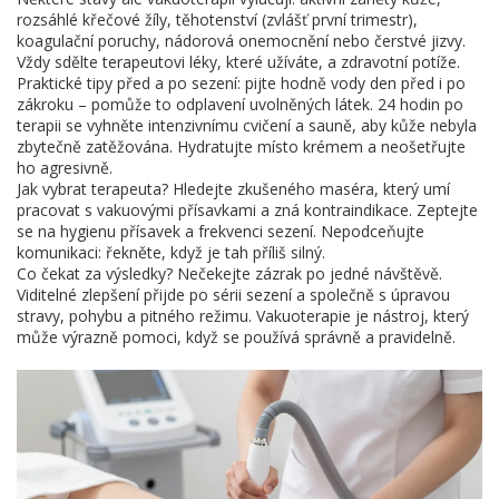
rozsáhlé křečové žíly, těhotenství (zvlášť první trimestr),
koagulační poruchy, nádorová onemocnění nebo čerstvé jizvy.
Vždy sdělte terapeutovi léky, které užíváte, a zdravotní potíže.
Praktické tipy před a po sezení: pijte hodně vody den před i po
zákroku – pomůže to odplavení uvolněných látek. 24 hodin po
terapii se vyhněte intenzivnímu cvičení a sauně, aby kůže nebyla
zbytečně zatěžována. Hydratujte místo krémem a neošetřujte
ho agresivně.
Jak vybrat terapeuta? Hledejte zkušeného maséra, který umí
pracovat s vakuovými přísavkami a zná kontraindikace. Zeptejte
se na hygienu přísavek a frekvenci sezení. Nepodceňujte
komunikaci: řekněte, když je tah příliš silný.
Co čekat za výsledky? Nečekejte zázrak po jedné návštěvě.
Viditelné zlepšení přijde po sérii sezení a společně s úpravou
stravy, pohybu a pitného režimu. Vakuoterapie je nástroj, který
může výrazně pomoci, když se používá správně a pravidelně.