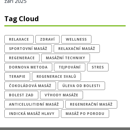
září 2025
Tag Cloud
RELAXACE
ZDRAVÍ
WELLNESS
SPORTOVNÍ MASÁŽ
RELAXAČNÍ MASÁŽ
REGENERACE
MASÁŽNÍ TECHNIKY
DORNOVA METODA
TEJPOVÁNÍ
STRES
TERAPIE
REGENERACE SVALŮ
ČOKOLÁDOVÁ MASÁŽ
ÚLEVA OD BOLESTI
BOLEST ZAD
VÝHODY MASÁŽE
ANTICELULITIDNÍ MASÁŽ
REGENERAČNÍ MASÁŽ
INDICKÁ MASÁŽ HLAVY
MASÁŽ PO PORODU