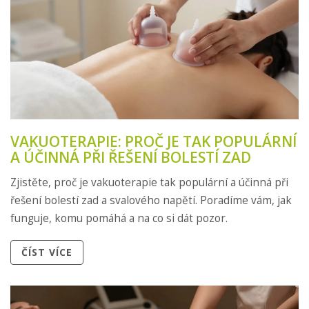
VAKUOTERAPIE: PROČ JE TAK POPULÁRNÍ
A ÚČINNÁ PŘI ŘEŠENÍ BOLESTÍ ZAD
Zjistěte, proč je vakuoterapie tak populární a účinná při
řešení bolestí zad a svalového napětí. Poradíme vám, jak
funguje, komu pomáhá a na co si dát pozor.
ČÍST VÍCE