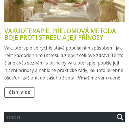
VAKUOTERAPIE: PŘELOMOVÁ METODA
BOJE PROTI STRESU A JEJÍ PŘÍNOSY
Vakuoterapie se rychle stává populárním způsobem, jak
čelit každodennímu stresu a zlepšit celkové zdraví. Tento
článek vás seznámí s principy vakuoterapie, popíše její
hlavní přínosy a nabídne praktické rady, jak toto léčebné
ošetření začlenit do vašeho života. Přinášíme vám rovněž
zajímavá fakta a tipy, jak maximalizovat její pozitivní
ČÍST VÍCE
účinky na vaše tělo i mysl.