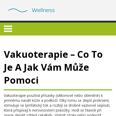
Vakuoterapie – Co To
Je A Jak Vám Může
Pomoci
Vakuoterapie používá přísavky (silikonové nebo skleněné) k
jemnému nasátí kůže a podkoží. Díky tomu se zlepší prokrvení,
stimuluje se lymfatický tok a rozbijí se drobné vazivové sepnutí,
která přispívají k nerovnostem pokožky. Hodí se hlavně při
snaze zlepšit vzhled celulitidy, zmírnit otoky nebo podpořit