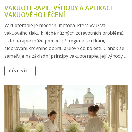
VAKUOTERAPIE: VÝHODY A APLIKACE
VAKUOVÉHO LÉČENÍ
Vakuoterapie je moderní metoda, která využívá
vakuového tlaku k léčbě různých zdravotních problémů.
Tato terapie může pomoci při regeneraci tkání,
zlepšování krevního oběhu a úlevě od bolesti. Článek se
zaměřuje na základní principy vakuoterapie, její výhody a
specifické aplikace v léčbě. Dále se zde čtenáři dozví, kdo
ČÍST VÍCE
by měl zvažovat tento typ terapie a tipy pro efektivní
využití. Nakonec se dozvíte, jak může vakuoterapie
zlepšit vaše zdraví a pohodu.