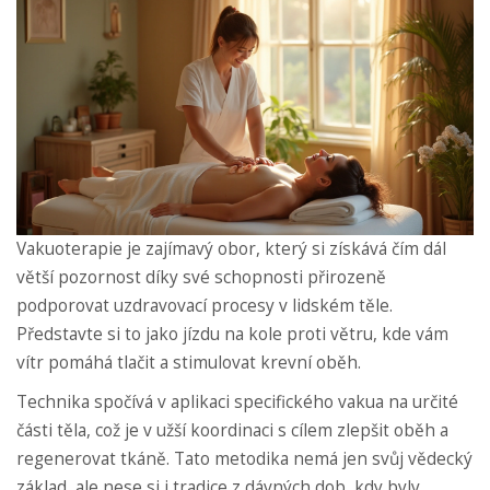
Vakuoterapie je zajímavý obor, který si získává čím dál
větší pozornost díky své schopnosti přirozeně
podporovat uzdravovací procesy v lidském těle.
Představte si to jako jízdu na kole proti větru, kde vám
vítr pomáhá tlačit a stimulovat krevní oběh.
Technika spočívá v aplikaci specifického vakua na určité
části těla, což je v užší koordinaci s cílem zlepšit oběh a
regenerovat tkáně. Tato metodika nemá jen svůj vědecký
základ, ale nese si i tradice z dávných dob, kdy byly