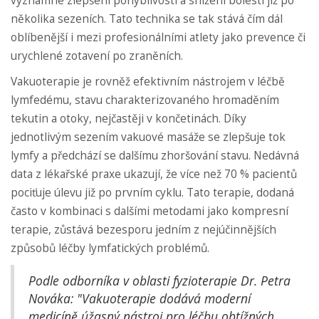
významné zlepšení pohyblivosti a snížení bolestí již po
několika sezeních. Tato technika se tak stává čím dál
oblíbenější i mezi profesionálními atlety jako prevence či
urychlené zotavení po zraněních.
Vakuoterapie je rovněž efektivním nástrojem v léčbě
lymfedému, stavu charakterizovaného hromaděním
tekutin a otoky, nejčastěji v končetinách. Díky
jednotlivým sezením vakuové masáže se zlepšuje tok
lymfy a předchází se dalšímu zhoršování stavu. Nedávná
data z lékařské praxe ukazují, že více než 70 % pacientů
pociťuje úlevu již po prvním cyklu. Tato terapie, dodaná
často v kombinaci s dalšími metodami jako kompresní
terapie, zůstává bezesporu jedním z nejúčinnějších
způsobů léčby lymfatických problémů.
Podle odborníka v oblasti fyzioterapie Dr. Petra
Nováka: "Vakuoterapie dodává moderní
medicíně úžasný nástroj pro léčbu obtížných