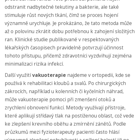
odstranit nadbytečné tekutiny a bakterie, ale také
stimuluje růst nových tkání, čímž se proces hojení
významně urychluje. Je prokázáno, že tato metoda může
až o polovinu zkrátit dobu potřebnou k zahojení složitých
ran. Klinické studie publikované v respektovaných
lékařských časopisech pravidelně potvrzují účinnost
tohoto přístupu, přičemž zdravotníci vyzdvihují zejména
minimalizaci rizika infekcí.
Další využití
vakuoterapie
najdeme v ortopedii, kde se
používá k rehabilitaci kloubů a svalů. Po chirurgických
zákrocích, například u kolenních či kyčelních náhrad,
může vakuoterapie pomoci při zmenšení otoků a
zrychlení obnovení funkcí. Metody využívají přístroje,
které aplikují střídavý tlak na postiženou oblast, což vede
ke zlepšení krevního oběhu a zmírnění zánětů. Podle
průzkumů mezi fyzioterapeuty pacienti často hlásí