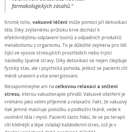
farmakologických zásahů."
Kromě toho,
vakuové léčení
může pomoci při detoxikaci
těla. Díky zvýšenému průtoku krve dochází k
efektivnějšímu odplavení toxinů a odpadních produktů
metabolismu z organismu. To je důležité zejména pro lidi
žijící ve vysoce stresujících prostředích nebo trpící
následky špatné stravy. Díky detoxikaci se nejen zlepšuje
fyzický stav, ale i psychická pohoda, jelikož se pacienti cítí
méně unavení a více energizovaní.
Nezapomínejme ani na
celkovou relaxaci a snížení
stresu
, kterou vakuoterapie přináší. Vakuové ošetření je
vnímáno jako velmi příjemné a relaxační. Fakt, že vakuový
tlak jemně masíruje pokožku a podkožní tkáně, vede k
uvolnění těla i mysli. Pacienti často hlásí, že se po terapii
cítí klidnější a lépe zvládají každodenní stres, což je v