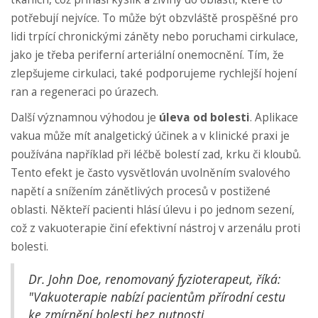
potřebují nejvíce. To může být obzvláště prospěšné pro
lidi trpící chronickými záněty nebo poruchami cirkulace,
jako je třeba periferní arteriální onemocnění. Tím, že
zlepšujeme cirkulaci, také podporujeme rychlejší hojení
ran a regeneraci po úrazech.
Další významnou výhodou je
úleva od bolesti
. Aplikace
vakua může mít analgetický účinek a v klinické praxi je
používána například při léčbě bolestí zad, krku či kloubů.
Tento efekt je často vysvětlován uvolněním svalového
napětí a snížením zánětlivých procesů v postižené
oblasti. Někteří pacienti hlásí úlevu i po jednom sezení,
což z vakuoterapie činí efektivní nástroj v arzenálu proti
bolesti.
Dr. John Doe, renomovaný fyzioterapeut, říká:
"Vakuoterapie nabízí pacientům přírodní cestu
ke zmírnění bolesti bez nutnosti