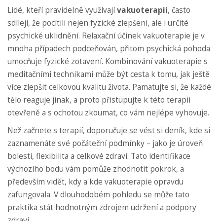
Lidé, kteří pravidelně využívají
vakuoterapii
, často
sdílejí, že pocítili nejen fyzické zlepšení, ale i určité
psychické uklidnění. Relaxační účinek vakuoterapie je v
mnoha případech podceňován, přitom psychická pohoda
umocňuje fyzické zotavení. Kombinování vakuoterapie s
meditačními technikami může být cesta k tomu, jak ještě
více zlepšit celkovou kvalitu života. Pamatujte si, že každé
tělo reaguje jinak, a proto přistupujte k této terapii
otevřeně a s ochotou zkoumat, co vám nejlépe vyhovuje.
Než začnete s terapií, doporučuje se vést si deník, kde si
zaznamenáte své počáteční podmínky – jako je úroveň
bolesti, flexibilita a celkové zdraví. Tato identifikace
výchozího bodu vám pomůže zhodnotit pokrok, a
především vidět, kdy a kde vakuoterapie opravdu
zafungovala. V dlouhodobém pohledu se může tato
praktika stát hodnotným zdrojem udržení a podpory
zdraví.