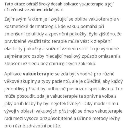
Tato citace odráží široký dosah aplikace vakuoterapie a její
užitečnost ve zdravotnické praxi.
Zajímavým faktem je i zvyšující se obliba vakuoterapie v
kosmetické dermatologii, kde vakuu pomáhá při
zmenšení celulitidy a zpevnění pokožky. Bylo zjištěno, že
pravidelné využití této terapie může vést k zlepšení
elasticity pokožky a snížení vzhledu strií. To je výhodné
zejména pro osoby hledající nesilový způsob omlazení a
zlepšení vzhledu bez chirurgických zákroků.
Aplikace
vakuoterapie
se zdá být vhodná pro různé
věkové skupiny a typy pacientů, ale je důležité, aby každý
jednotlivý případ byl odborně posouzen specialistou. Ten
může posoudit, zda je vakuoterapie ta správná volba a
jaký druh léčby by byl nejefektivnější. Díky modernímu
vývoji v oblasti vakuových přístrojů se dnes vakuoterapie
řadí mezi vysoce přizpůsobitelné a účinné metody léčby
pro různé zdravotní potíže.