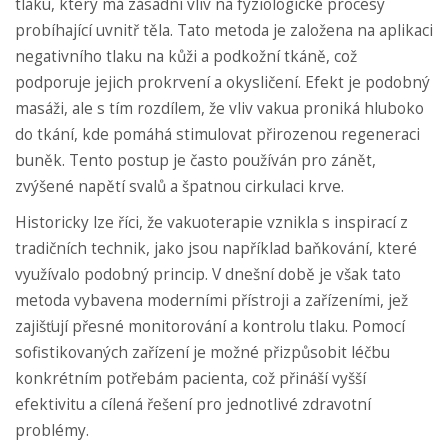
tlaku, který má zásadní vliv na fyziologické procesy
probíhající uvnitř těla. Tato metoda je založena na aplikaci
negativního tlaku na kůži a podkožní tkáně, což
podporuje jejich prokrvení a okysličení. Efekt je podobný
masáži, ale s tím rozdílem, že vliv vakua proniká hluboko
do tkání, kde pomáhá stimulovat přirozenou regeneraci
buněk. Tento postup je často používán pro zánět,
zvýšené napětí svalů a špatnou cirkulaci krve.
Historicky lze říci, že vakuoterapie vznikla s inspirací z
tradičních technik, jako jsou například baňkování, které
využívalo podobný princip. V dnešní době je však tato
metoda vybavena moderními přístroji a zařízeními, jež
zajišťují přesné monitorování a kontrolu tlaku. Pomocí
sofistikovaných zařízení je možné přizpůsobit léčbu
konkrétním potřebám pacienta, což přináší vyšší
efektivitu a cílená řešení pro jednotlivé zdravotní
problémy.