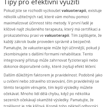
Tipy pro efektivní využití
Pokud jste se rozhodli vyzkoušet
vakuoterapii
, existuje
několik užitečných rad, které vám mohou pomoci
maximalizovat účinnost této metody. V první řadě je
klíčové najít zkušeného terapeuta, který má certifikaci a
prokazatelnou praxi ve
vakuoterapii
. Tím zajišťujete, že
každý zákrok bude proveden správně a bezpečně.
Pamatujte, že vakuoterapie může být účinnější, pokud ji
zkombinujete s dalšími formami rehabilitace. Tento
integrovaný přístup může zahrnovat fyzioterapii nebo
dokonce doporučené cviky, které zvyšují efekt léčení.
Dalším důležitým faktorem je pravidelnost. Podobně jako
u cvičení nebo zdravého stravování, čím pravidelněji se
těmto terapiím věnujete, tím lepší výsledky můžete
očekávat. Mnoho lidí dělá chybu, když po několika
sezeních očekávají okamžité výsledky. Pamatujte, že
trpělivost je zde klíčová. Kromě toho někteří odborníci