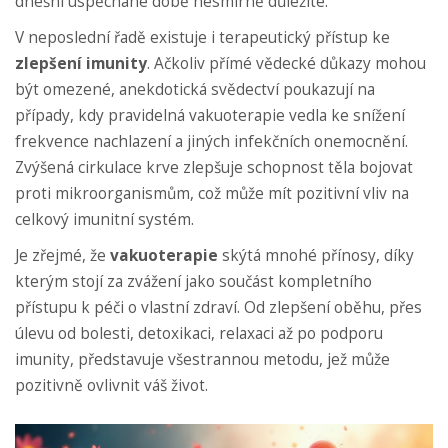
dnešní uspěchané době nesmírně důležité.
V neposlední řadě existuje i terapeutický přístup ke
zlepšení imunity
. Ačkoliv přímé vědecké důkazy mohou
být omezené, anekdotická svědectví poukazují na
případy, kdy pravidelná vakuoterapie vedla ke snížení
frekvence nachlazení a jiných infekčních onemocnění.
Zvýšená cirkulace krve zlepšuje schopnost těla bojovat
proti mikroorganismům, což může mít pozitivní vliv na
celkový imunitní systém.
Je zřejmé, že
vakuoterapie
skýtá mnohé přínosy, díky
kterým stojí za zvážení jako součást kompletního
přístupu k péči o vlastní zdraví. Od zlepšení oběhu, přes
úlevu od bolesti, detoxikaci, relaxaci až po podporu
imunity, představuje všestrannou metodu, jež může
pozitivně ovlivnit váš život.