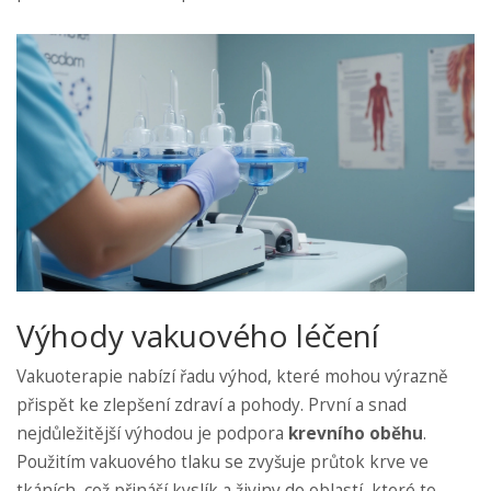
Výhody vakuového léčení
Vakuoterapie nabízí řadu výhod, které mohou výrazně
přispět ke zlepšení zdraví a pohody. První a snad
nejdůležitější výhodou je podpora
krevního oběhu
.
Použitím vakuového tlaku se zvyšuje průtok krve ve
tkáních, což přináší kyslík a živiny do oblastí, které to