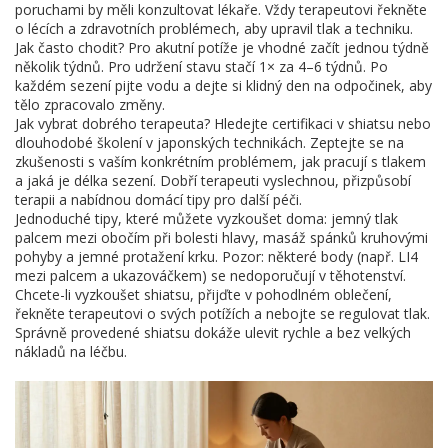
poruchami by měli konzultovat lékaře. Vždy terapeutovi řekněte
o lécích a zdravotních problémech, aby upravil tlak a techniku.
Jak často chodit? Pro akutní potíže je vhodné začít jednou týdně
několik týdnů. Pro udržení stavu stačí 1× za 4–6 týdnů. Po
každém sezení pijte vodu a dejte si klidný den na odpočinek, aby
tělo zpracovalo změny.
Jak vybrat dobrého terapeuta? Hledejte certifikaci v shiatsu nebo
dlouhodobé školení v japonských technikách. Zeptejte se na
zkušenosti s vaším konkrétním problémem, jak pracují s tlakem
a jaká je délka sezení. Dobří terapeuti vyslechnou, přizpůsobí
terapii a nabídnou domácí tipy pro další péči.
Jednoduché tipy, které můžete vyzkoušet doma: jemný tlak
palcem mezi obočím při bolesti hlavy, masáž spánků kruhovými
pohyby a jemné protažení krku. Pozor: některé body (např. LI4
mezi palcem a ukazováčkem) se nedoporučují v těhotenství.
Chcete-li vyzkoušet shiatsu, přijďte v pohodlném oblečení,
řekněte terapeutovi o svých potížích a nebojte se regulovat tlak.
Správně provedené shiatsu dokáže ulevit rychle a bez velkých
nákladů na léčbu.