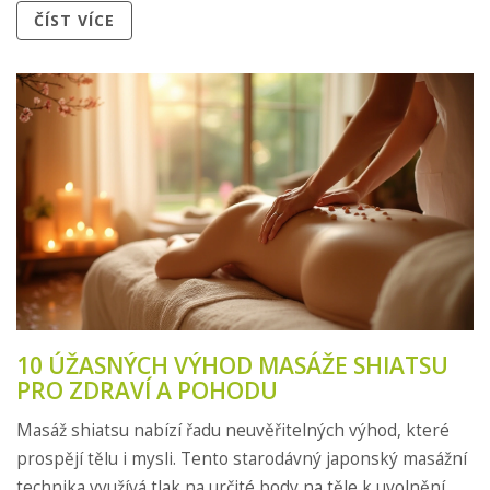
ČÍST VÍCE
10 ÚŽASNÝCH VÝHOD MASÁŽE SHIATSU
PRO ZDRAVÍ A POHODU
Masáž shiatsu nabízí řadu neuvěřitelných výhod, které
prospějí tělu i mysli. Tento starodávný japonský masážní
technika využívá tlak na určité body na těle k uvolnění