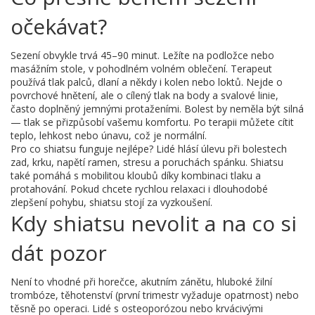
očekávat?
Sezení obvykle trvá 45–90 minut. Ležíte na podložce nebo
masážním stole, v pohodlném volném oblečení. Terapeut
používá tlak palců, dlaní a někdy i kolen nebo loktů. Nejde o
povrchové hnětení, ale o cílený tlak na body a svalové linie,
často doplněný jemnými protaženími. Bolest by neměla být silná
— tlak se přizpůsobí vašemu komfortu. Po terapii můžete cítit
teplo, lehkost nebo únavu, což je normální.
Pro co shiatsu funguje nejlépe? Lidé hlásí úlevu při bolestech
zad, krku, napětí ramen, stresu a poruchách spánku. Shiatsu
také pomáhá s mobilitou kloubů díky kombinaci tlaku a
protahování. Pokud chcete rychlou relaxaci i dlouhodobé
zlepšení pohybu, shiatsu stojí za vyzkoušení.
Kdy shiatsu nevolit a na co si
dát pozor
Není to vhodné při horečce, akutním zánětu, hluboké žilní
trombóze, těhotenství (první trimestr vyžaduje opatrnost) nebo
těsně po operaci. Lidé s osteoporózou nebo krvácivými