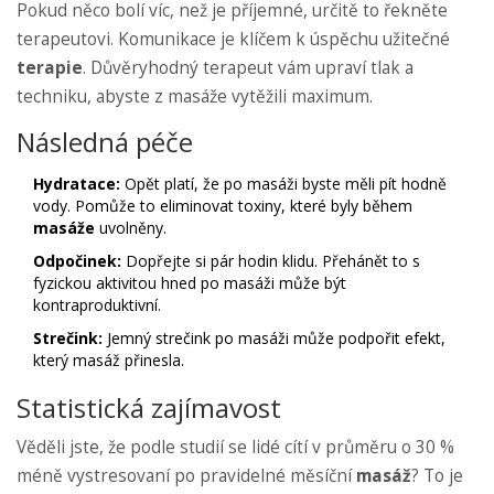
Pokud něco bolí víc, než je příjemné, určitě to řekněte
terapeutovi. Komunikace je klíčem k úspěchu užitečné
terapie
. Důvěryhodný terapeut vám upraví tlak a
techniku, abyste z masáže vytěžili maximum.
Následná péče
Hydratace:
Opět platí, že po masáži byste měli pít hodně
vody. Pomůže to eliminovat toxiny, které byly během
masáže
uvolněny.
Odpočinek:
Dopřejte si pár hodin klidu. Přehánět to s
fyzickou aktivitou hned po masáži může být
kontraproduktivní.
Strečink:
Jemný strečink po masáži může podpořit efekt,
který masáž přinesla.
Statistická zajímavost
Věděli jste, že podle studií se lidé cítí v průměru o 30 %
méně vystresovaní po pravidelné měsíční
masáž
? To je