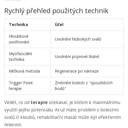
Rychlý přehled použitých technik
Technika
Účel
Hloubkové
Uvolnění hlubokých svalů
uvolňování
Myofasciální
Uvolnění pojivové tkáně
technika
Míčková metoda
Regenerace po námaze
Trigger Point
Zmírnění bolesti z "spouštěcích
terapie
bodů"
Vědět, co od
terapie
očekávat, je klíčem k maximálnímu
využití jejího potenciálu. Ať už máte problém s bolestmi
svalů či kloubů, rehabilitační masáž může být efektivním
řešením.