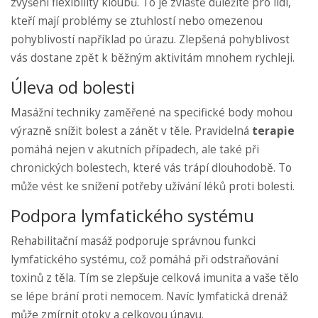
zvýšení flexibility kloubů. To je zvláště důležité pro lidi,
kteří mají problémy se ztuhlostí nebo omezenou
pohyblivostí například po úrazu. Zlepšená pohyblivost
vás dostane zpět k běžným aktivitám mnohem rychleji.
Úleva od bolesti
Masážní techniky zaměřené na specifické body mohou
výrazně snížit bolest a zánět v těle. Pravidelná
terapie
pomáhá nejen v akutních případech, ale také při
chronických bolestech, které vás trápí dlouhodobě. To
může vést ke snížení potřeby užívání léků proti bolesti.
Podpora lymfatického systému
Rehabilitační masáž podporuje správnou funkci
lymfatického systému, což pomáhá při odstraňování
toxinů z těla. Tím se zlepšuje celková imunita a vaše tělo
se lépe brání proti nemocem. Navíc lymfatická drenáž
může zmírnit otoky a celkovou únavu.