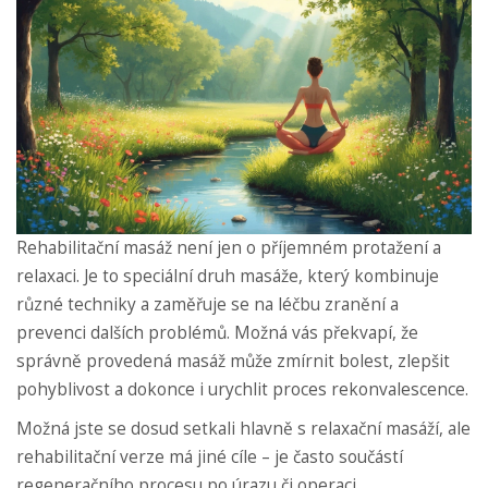
Rehabilitační masáž není jen o příjemném protažení a
relaxaci. Je to speciální druh masáže, který kombinuje
různé techniky a zaměřuje se na léčbu zranění a
prevenci dalších problémů. Možná vás překvapí, že
správně provedená masáž může zmírnit bolest, zlepšit
pohyblivost a dokonce i urychlit proces rekonvalescence.
Možná jste se dosud setkali hlavně s relaxační masáží, ale
rehabilitační verze má jiné cíle – je často součástí
regeneračního procesu po úrazu či operaci.