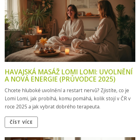
HAVAJSKÁ MASÁŽ LOMI LOMI: UVOLNĚNÍ
A NOVÁ ENERGIE (PRŮVODCE 2025)
Chcete hluboké uvolnění a restart nervů? Zjistíte, co je
Lomi Lomi, jak probíhá, komu pomáhá, kolik stojí v ČR v
roce 2025 a jak vybrat dobrého terapeuta.
ČÍST VÍCE