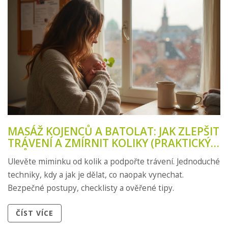
MASÁŽ KOJENCŮ A BATOLAT: JAK ZLEPŠIT
TRÁVENÍ A ZMÍRNIT KOLIKY (PRAKTICKÝ
PRŮVODCE)
Ulevěte miminku od kolik a podpořte trávení. Jednoduché
techniky, kdy a jak je dělat, co naopak vynechat.
Bezpečné postupy, checklisty a ověřené tipy.
ČÍST VÍCE