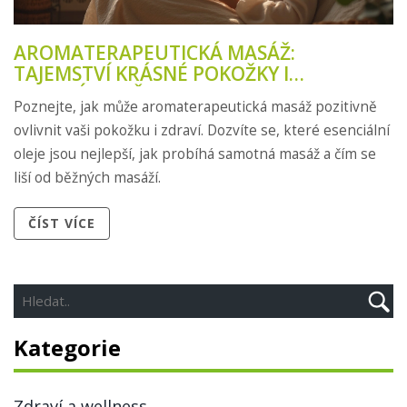
AROMATERAPEUTICKÁ MASÁŽ:
TAJEMSTVÍ KRÁSNÉ POKOŽKY I
ZDRAVÉHO TĚLA
Poznejte, jak může aromaterapeutická masáž pozitivně
ovlivnit vaši pokožku i zdraví. Dozvíte se, které esenciální
oleje jsou nejlepší, jak probíhá samotná masáž a čím se
liší od běžných masáží.
ČÍST VÍCE
Kategorie
Zdraví a wellness