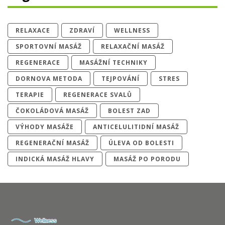
RELAXACE
ZDRAVÍ
WELLNESS
SPORTOVNÍ MASÁŽ
RELAXAČNÍ MASÁŽ
REGENERACE
MASÁŽNÍ TECHNIKY
DORNOVA METODA
TEJPOVÁNÍ
STRES
TERAPIE
REGENERACE SVALŮ
ČOKOLÁDOVÁ MASÁŽ
BOLEST ZAD
VÝHODY MASÁŽE
ANTICELULITIDNÍ MASÁŽ
REGENERAČNÍ MASÁŽ
ÚLEVA OD BOLESTI
INDICKÁ MASÁŽ HLAVY
MASÁŽ PO PORODU