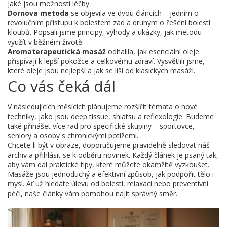
jaké jsou možnosti léčby.
Dornova metoda
se objevila ve dvou článcích – jedním o
revolučním přístupu k bolestem zad a druhým o řešení bolesti
kloubů. Popsali jsme principy, výhody a ukázky, jak metodu
využít v běžném životě.
Aromaterapeutická masáž
odhalila, jak esenciální oleje
přispívají k lepší pokožce a celkovému zdraví. Vysvětlili jsme,
které oleje jsou nejlepší a jak se liší od klasických masáží.
Co vás čeká dál
V následujících měsících plánujeme rozšířit témata o nové
techniky, jako jsou deep tissue, shiatsu a reflexologie. Budeme
také přinášet více rad pro specifické skupiny – sportovce,
seniory a osoby s chronickými potížemi.
Chcete-li být v obraze, doporučujeme pravidelně sledovat náš
archiv a přihlásit se k odběru novinek. Každý článek je psaný tak,
aby vám dal praktické tipy, které můžete okamžitě vyzkoušet.
Masáže jsou jednoduchý a efektivní způsob, jak podpořit tělo i
mysl. Ať už hledáte úlevu od bolesti, relaxaci nebo preventivní
péči, naše články vám pomohou najít správný směr.