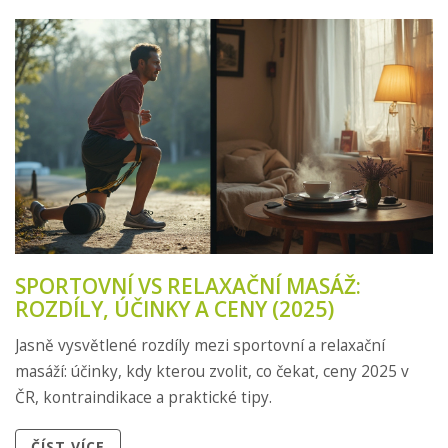
SPORTOVNÍ VS RELAXAČNÍ MASÁŽ:
ROZDÍLY, ÚČINKY A CENY (2025)
Jasně vysvětlené rozdíly mezi sportovní a relaxační
masáží: účinky, kdy kterou zvolit, co čekat, ceny 2025 v
ČR, kontraindikace a praktické tipy.
ČÍST VÍCE