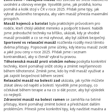
uvolnění a obnovy energie. Vysvětlili jsme, jak probíhá, komu
pomáhá a kolik stojí v ČR v roce 2025. Přidali jsme tipy, jak
vybrat zkušeného terapeuta, aby vám masáž přinesla maximální
prospěch.
Masáž kojenců a batolat
byla praktickým průvodcem pro
rodiče, kteří chtějí uklidnit miminko a podpořit trávení. Nabídli
jsme jednoduché techniky na bříško, ukázali, kdy je vhodné
masáž provádět a co se má vyhnout, aby byl zážitek bezpečný.
Sportovní vs relaxační masáž
rozčlenila rozdíly mezi těmito
dvěma přístupy. Popisovali jsme účinky, kdy kterou masáž zvolit
a jaké jsou ceny v roce 2025. Přidali jsme i seznam
kontraindikací, aby si čtenář vybral tu pravou.
Těhotenská masáž proti otokům nohou
poskytla konkrétní
techniky, které pomáhají snížit otoky a zmírnit nepříjemnosti
během těhotenství. Zmínili jsme, kdo by měl masáž využívat a
jak zajistit bezpečnost během sezení.
Relaxační masáž na bolesti zad
ukázala, jak rychle můžete
získat úlevu od napětí a bolestí. Vysvětlili jsme postupy, co
očekávat během terapie a na co si dát pozor, aby byl výsledek
co nejlepší.
Zdravotní masáž na bolest ramen
se zaměřila na šetrné
přístupy, které pomáhají zmírnit bolest a předcházet dalším
problémům. Přinesli jsme konkrétní tipy, kdy navštívit maséra a