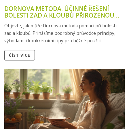
DORNOVA METODA: ÚČINNÉ ŘEŠENÍ
BOLESTI ZAD A KLOUBŮ PŘIROZENOU
CESTOU
Objevte, jak může Dornova metoda pomoci při bolesti
zad a kloubů. Přinášíme podrobný průvodce principy,
výhodami i konkrétními tipy pro běžné použití.
ČÍST VÍCE