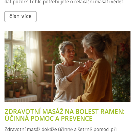
dát pozor? Tohle potřebujete o relaxační masáži vědět.
ČÍST VÍCE
ZDRAVOTNÍ MASÁŽ NA BOLEST RAMEN:
ÚČINNÁ POMOC A PREVENCE
Zdravotní masáž dokáže účinně a šetrně pomoci při