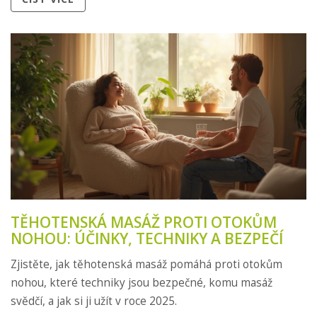
TĚHOTENSKÁ MASÁŽ PROTI OTOKŮM
NOHOU: ÚČINKY, TECHNIKY A BEZPEČÍ
Zjistěte, jak těhotenská masáž pomáhá proti otokům
nohou, které techniky jsou bezpečné, komu masáž
svědčí, a jak si ji užít v roce 2025.