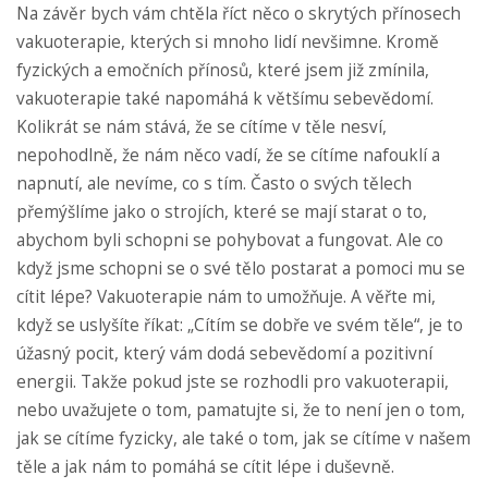
Na závěr bych vám chtěla říct něco o skrytých přínosech
vakuoterapie, kterých si mnoho lidí nevšimne. Kromě
fyzických a emočních přínosů, které jsem již zmínila,
vakuoterapie také napomáhá k většímu sebevědomí.
Kolikrát se nám stává, že se cítíme v těle nesví,
nepohodlně, že nám něco vadí, že se cítíme nafouklí a
napnutí, ale nevíme, co s tím. Často o svých tělech
přemýšlíme jako o strojích, které se mají starat o to,
abychom byli schopni se pohybovat a fungovat. Ale co
když jsme schopni se o své tělo postarat a pomoci mu se
cítit lépe? Vakuoterapie nám to umožňuje. A věřte mi,
když se uslyšíte říkat: „Cítím se dobře ve svém těle“, je to
úžasný pocit, který vám dodá sebevědomí a pozitivní
energii. Takže pokud jste se rozhodli pro vakuoterapii,
nebo uvažujete o tom, pamatujte si, že to není jen o tom,
jak se cítíme fyzicky, ale také o tom, jak se cítíme v našem
těle a jak nám to pomáhá se cítit lépe i duševně.