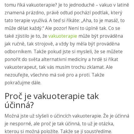
tomu říká vakuoterapie? Je to jednoduché – vakuo v latině
znamená prázdno, právě odtud pochází podtlak, který
tato terapie využívá. A teď si říkáte: „Aha, to je masáž, to
může dělat každý.“ Ale pozor! Není to úplně tak. Co se
také zjistilo je to, že
vakuoterapie
může být prováděna
jak ručně, tak strojově, a vždy by měla být prováděna
odborníkem. Takže pokud jste si mysleli, že se můžete
ponořit do světa alternativní medicíny a hrdě si říkat
vakuoterapeut, tak vás musím trochu zklamat. Ale
nezoufejte, všechno má své pro a proti. Takže
pokračujme dále.
Proč je vakuoterapie tak
účinná?
Možná jste už slyšeli o účincích vakuoterapie. Že je účinná
je nesporné, ale proč je tak účinná, to už je otázka,
kterou si možná položíte. Takže se jí soustředíme.