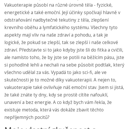
Vakuoterapie působí na různé úrovně těla - fyzické,
energetické a také emoční. Její účinky spočívají hlavně v
odstraňování nadbytečné tekutiny z těla, zlepšení
krevního oběhu a lymfatického systému. Všechny tyto
aspekty mají vliv na naše zdraví a pohodu, a tak je
logické, že pokud se zlepší, tak se zlepší i naše celkové
zdraví. Představte si to jako kdyby jste šli do fitka a cvičili,
ale namísto toho, že by jste se potili na běžícím pásu, jste
si pohodlně lehli a nechali na sebe působit podtlak, který
všechno udělal za vás. Vypadá to jako sci-fi, ale ve
skutečnosti je to možné díky vakuoterapii. A nejen to,
vakuoterapie také ovlivňuje náš emoční stav. Jsem si jistá,
že také znáte ty dny, kdy se prostě cítíte nafouklí,
unavení a bez energie. A co když bych vám řekla, že
existuje metoda, která vás dokáže zbavit těchto
nepříjemných pocitů?