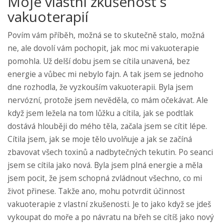
Moje vlastní zkušenost s
vakuoterapií
Povím vám příběh, možná se to skutečně stalo, možná
ne, ale dovolí vám pochopit, jak moc mi vakuoterapie
pomohla. Už delší dobu jsem se cítila unavená, bez
energie a vůbec mi nebylo fajn. A tak jsem se jednoho
dne rozhodla, že vyzkouším vakuoterapii. Byla jsem
nervózní, protože jsem nevěděla, co mám očekávat. Ale
když jsem ležela na tom lůžku a cítila, jak se podtlak
dostává hlouběji do mého těla, začala jsem se cítit lépe.
Cítila jsem, jak se moje tělo uvolňuje a jak se začíná
zbavovat všech toxinů a nadbytečných tekutin. Po seanci
jsem se cítila jako nová. Byla jsem plná energie a měla
jsem pocit, že jsem schopná zvládnout všechno, co mi
život přinese. Takže ano, mohu potvrdit účinnost
vakuoterapie z vlastní zkušenosti. Je to jako když se jdeš
vykoupat do moře a po návratu na břeh se cítíš jako nový