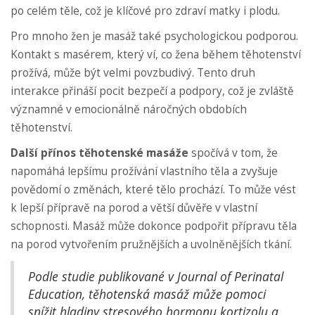
po celém těle, což je klíčové pro zdraví matky i plodu.
Pro mnoho žen je masáž také psychologickou podporou.
Kontakt s masérem, který ví, co žena během těhotenství
prožívá, může být velmi povzbudivý. Tento druh
interakce přináší pocit bezpečí a podpory, což je zvláště
významné v emocionálně náročných obdobích
těhotenství.
Další přínos těhotenské masáže
spočívá v tom, že
napomáhá lepšímu prožívání vlastního těla a zvyšuje
povědomí o změnách, které tělo prochází. To může vést
k lepší přípravě na porod a větší důvěře v vlastní
schopnosti. Masáž může dokonce podpořit přípravu těla
na porod vytvořením pružnějších a uvolněnějších tkání.
Podle studie publikované v Journal of Perinatal
Education, těhotenská masáž může pomoci
snížit hladiny stresového hormonu kortizolu a