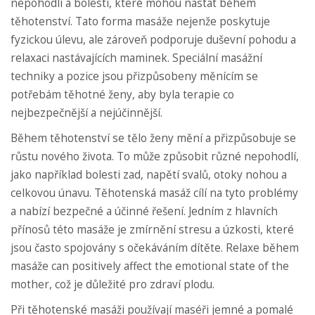
nepohodlí a bolestí, které mohou nastat během
těhotenství. Tato forma masáže nejenže poskytuje
fyzickou úlevu, ale zároveň podporuje duševní pohodu a
relaxaci nastávajících maminek. Speciální masážní
techniky a pozice jsou přizpůsobeny měnícím se
potřebám těhotné ženy, aby byla terapie co
nejbezpečnější a nejúčinnější.
Během těhotenství se tělo ženy mění a přizpůsobuje se
růstu nového života. To může způsobit různé nepohodlí,
jako například bolesti zad, napětí svalů, otoky nohou a
celkovou únavu. Těhotenská masáž cílí na tyto problémy
a nabízí bezpečné a účinné řešení. Jedním z hlavních
přínosů této masáže je zmírnění stresu a úzkosti, které
jsou často spojovány s očekáváním dítěte. Relaxe během
masáže can positively affect the emotional state of the
mother, což je důležité pro zdraví plodu.
Při těhotenské masáži používají maséři jemné a pomalé