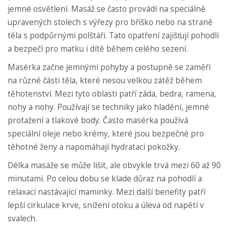
jemné osvětlení. Masáž se často provádí na speciálně
upravených stolech s výřezy pro bříško nebo na straně
těla s podpůrnými polštáři. Tato opatření zajišťují pohodlí
a bezpečí pro matku i dítě během celého sezení.
Masérka začne jemnými pohyby a postupně se zaměří
na různé části těla, které nesou velkou zátěž během
těhotenství. Mezi tyto oblasti patří záda, bedra, ramena,
nohy a nohy. Používají se techniky jako hladění, jemné
protažení a tlakové body. Často masérka používá
speciální oleje nebo krémy, které jsou bezpečné pro
těhotné ženy a napomáhají hydrataci pokožky.
Délka masáže se může lišit, ale obvykle trvá mezi 60 až 90
minutami. Po celou dobu se klade důraz na pohodlí a
relaxaci nastávající maminky. Mezi další benefity patří
lepší cirkulace krve, snížení otoku a úleva od napětí v
svalech.