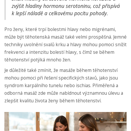
zvýšit hladiny hormonu serotoninu, což přispívá
k lepší náladě a celkovému pocitu pohody.
Pro ženy, které trpí bolestmi hlavy nebo migrénami,
může být těhotenská masáž také velmi prospěšná. Jemné
techniky uvolnění svalů krku a hlavy mohou pomoci snížit
frekvenci a intenzitu bolestí hlavy, s čímž se během
těhotenství potýká mnoho žen.
Je důležité také zmínit, že masáže během těhotenství
mohou pomoci při řešení specifických stavů, jako jsou
syndrom karpálního tunelu nebo ischias. Přiměřená a
odborná masáž zde může nabídnout významnou úlevu a
zlepšit kvalitu života ženy během těhotenství.