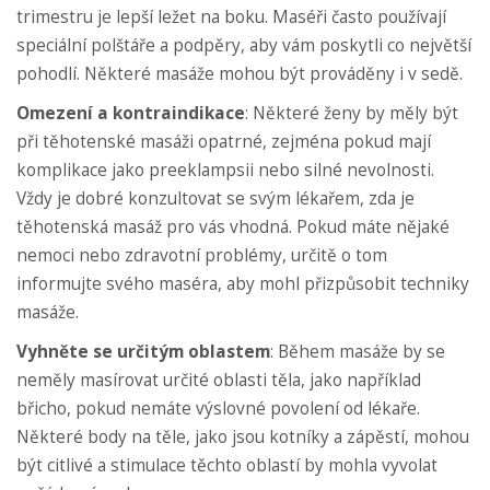
trimestru je lepší ležet na boku. Maséři často používají
speciální polštáře a podpěry, aby vám poskytli co největší
pohodlí. Některé masáže mohou být prováděny i v sedě.
Omezení a kontraindikace
: Některé ženy by měly být
při těhotenské masáži opatrné, zejména pokud mají
komplikace jako preeklampsii nebo silné nevolnosti.
Vždy je dobré konzultovat se svým lékařem, zda je
těhotenská masáž pro vás vhodná. Pokud máte nějaké
nemoci nebo zdravotní problémy, určitě o tom
informujte svého maséra, aby mohl přizpůsobit techniky
masáže.
Vyhněte se určitým oblastem
: Během masáže by se
neměly masírovat určité oblasti těla, jako například
břicho, pokud nemáte výslovné povolení od lékaře.
Některé body na těle, jako jsou kotníky a zápěstí, mohou
být citlivé a stimulace těchto oblastí by mohla vyvolat