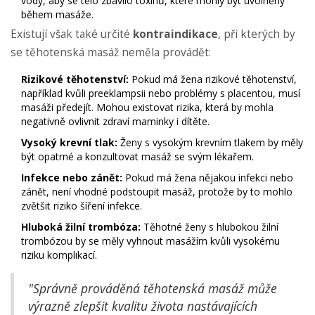
vody, aby se tělo zbavilo toxinů, které mohly být uvolněny
během masáže.
Existují však také určité
kontraindikace
, při kterých by
se těhotenská masáž neměla provádět:
Rizikové těhotenství:
Pokud má žena rizikové těhotenství,
například kvůli preeklampsii nebo problémy s placentou, musí
masáži předejít. Mohou existovat rizika, která by mohla
negativně ovlivnit zdraví maminky i dítěte.
Vysoký krevní tlak:
Ženy s vysokým krevním tlakem by měly
být opatrné a konzultovat masáž se svým lékařem.
Infekce nebo zánět:
Pokud má žena nějakou infekci nebo
zánět, není vhodné podstoupit masáž, protože by to mohlo
zvětšit riziko šíření infekce.
Hluboká žilní trombóza:
Těhotné ženy s hlubokou žilní
trombózou by se měly vyhnout masážím kvůli vysokému
riziku komplikací.
"Správně prováděná těhotenská masáž může
výrazně zlepšit kvalitu života nastávajících