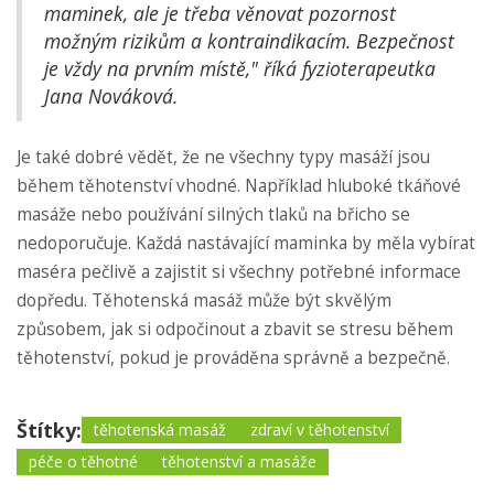
maminek, ale je třeba věnovat pozornost
možným rizikům a kontraindikacím. Bezpečnost
je vždy na prvním místě," říká fyzioterapeutka
Jana Nováková.
Je také dobré vědět, že ne všechny typy masáží jsou
během těhotenství vhodné. Například hluboké tkáňové
masáže nebo používání silných tlaků na břicho se
nedoporučuje. Každá nastávající maminka by měla vybírat
maséra pečlivě a zajistit si všechny potřebné informace
dopředu. Těhotenská masáž může být skvělým
způsobem, jak si odpočinout a zbavit se stresu během
těhotenství, pokud je prováděna správně a bezpečně.
Štítky:
těhotenská masáž
zdraví v těhotenství
péče o těhotné
těhotenství a masáže