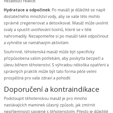
nežádoucí reakce.
Hydratace a odpočinek
: Po masáži je důležité se napít
dostatečného množství vody, aby se vaše tělo mohlo
správně zregenerovat a detoxikovat. Masáž může uvolnit
svaly a spustit uvolňování toxínů, které se v těle
nahromadily. Nezapomeňte si po masáži také odpočinout
a vyhněte se namáhavým aktivitám.
Souhrnně, těhotenská masáž může být specificky
přizpůsobena vašim potřebám, aby poskytla bezpečí a
úlevu během těhotenství. S výhradou několika opatření a
správných praktik může být tato forma péče velmi
prospěšná pro vaše zdraví a pohodlí.
Doporučení a kontraindikace
Podstoupit těhotenskou masáž je pro mnoho
nastávajících maminek úžasný způsob, jak zmírnit
nepříjemnosti spojené s těhotenstvím. Přesto je důležité