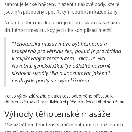
zahrnuje lehké hnětení, hlazení a tlakové body, které
jsou přizpůsobeny specifickým potřebám každé ženy.
Někteří odborníci doporučují těhotenskou masáž již od
druhého trimestru, kdy je riziko komplikací menší.
"Těhotenská masáž může být bezpečná a
prospěšná pro většinu žen, pokud je prováděna
kvalifikovaným terapeutem," říká Dr. Eva
Novotná, gynekoložka. "Je důležité pozorně
sledovat signály těla a konzultovat jakékoli
neobvyklé pocity se svým lékařem."
Tento výrok zdůrazňuje důležitost odborného přístupu k
těhotenské masáži a individuální péče o každou těhotnou ženu.
Výhody těhotenské masáže
Masáž během těhotenství může mít mnoho pozitivních