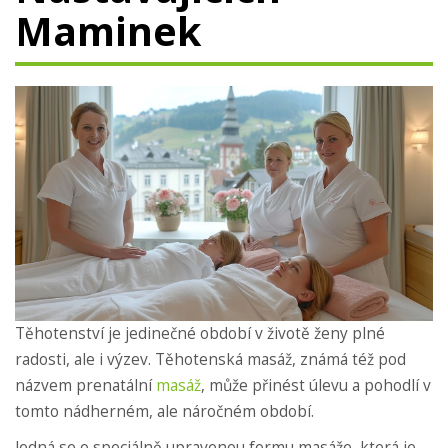
Maminek
Těhotenství je jedinečné období v životě ženy plné
radosti, ale i výzev. Těhotenská masáž, známá též pod
názvem prenatální
masáž
, může přinést úlevu a pohodlí v
tomto nádherném, ale náročném období.
Jedná se o speciálně upravenou formu masáže, která je