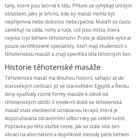
tahy, které jsou šetrné k tělu. Přitom se vyhýbají určitým
oblastem, jako je břicho, kde by masáž mohla být
nepříjemná nebo dokonce nebezpečná. Maséři se často
zaměřují na záda, nohy a ruce, což jsou místa, která
nejvíce trpí během těhotenství. Proto je důležité vybírat
pouze certifikované specialisty, kteří mají zkušenosti s
těhotenskou masáží a znají specifika těla těhotných žen.
Historie těhotenské masáže
Těhotenská masáž má dlouhou historii, sahající až do
starověkých civilizací. Již ve starověkém Egyptě a Řecku
ženy využívaly různé formy masáže k úlevě od
těhotenských obtíží. V moderní době se těhotenská
masáž stala všeobecně uznávanou terapií, která je
doporučována zdravotními odborníky po celém světě.
Poptávka po této službě roste, jak se stále více žen
obrací na alternativní a doplňkové metody péče během