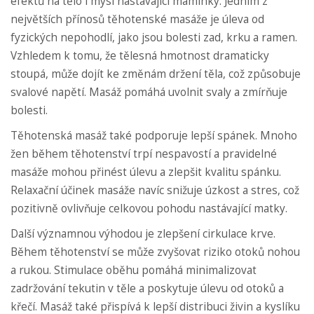
efektů na tělo i mysl nastávající maminky. Jedním z
největších přínosů těhotenské masáže je úleva od
fyzických nepohodlí, jako jsou bolesti zad, krku a ramen.
Vzhledem k tomu, že tělesná hmotnost dramaticky
stoupá, může dojít ke změnám držení těla, což způsobuje
svalové napětí. Masáž pomáhá uvolnit svaly a zmírňuje
bolesti.
Těhotenská masáž také podporuje lepší spánek. Mnoho
žen během těhotenství trpí nespavostí a pravidelné
masáže mohou přinést úlevu a zlepšit kvalitu spánku.
Relaxační účinek masáže navíc snižuje úzkost a stres, což
pozitivně ovlivňuje celkovou pohodu nastávající matky.
Další významnou výhodou je zlepšení cirkulace krve.
Během těhotenství se může zvyšovat riziko otoků nohou
a rukou. Stimulace oběhu pomáhá minimalizovat
zadržování tekutin v těle a poskytuje úlevu od otoků a
křečí. Masáž také přispívá k lepší distribuci živin a kyslíku