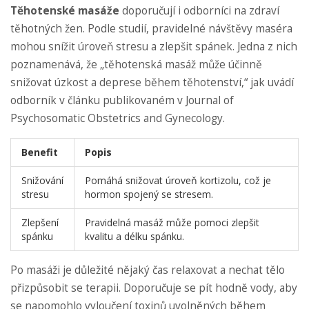
Těhotenské masáže
doporučují i odborníci na zdraví
těhotných žen. Podle studií, pravidelné návštěvy maséra
mohou snížit úroveň stresu a zlepšit spánek. Jedna z nich
poznamenává, že „těhotenská masáž může účinně
snižovat úzkost a deprese během těhotenství,“ jak uvádí
odborník v článku publikovaném v Journal of
Psychosomatic Obstetrics and Gynecology.
Benefit
Popis
Snižování
Pomáhá snižovat úroveň kortizolu, což je
stresu
hormon spojený se stresem.
Zlepšení
Pravidelná masáž může pomoci zlepšit
spánku
kvalitu a délku spánku.
Po masáži je důležité nějaký čas relaxovat a nechat tělo
přizpůsobit se terapii. Doporučuje se pít hodně vody, aby
se napomohlo vyloučení toxinů uvolněných během