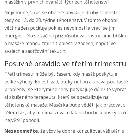
masážím v prvních dvanácti týdnech těhotenství.
Nejvhodnější čas se obecně považuje druhý trimestr,
tedy od 13. do 28. týdne těhotenství. V tomto období
většina žen pociťuje pokles nevolností a vrací se jim
energie. Tělo se začíná přizpůsobovat rostoucímu bříšku
a masáže mohou zmírnit bolesti v zádech, napětí ve
svalech a zadržování tekutin.
Posuvné pravidlo ve třetím trimestru
Třetí trimestr může být časem, kdy masáž poskytuje
velké výhody. Bolesti zad, otoky nohou a únava jsou časté
problémy, se kterými se ženy potýkají. Je důležité vybrat
si zkušeného terapeuta, který se specializuje na
těhotenské masáže. Masérka bude vědět, jak pracovat s
tělem tak, aby minimalizovala tlak na břicho a poskytla co
největší pohodlí.
Nezapomeňte
, že vždy je dobré konzultovat váš plán s