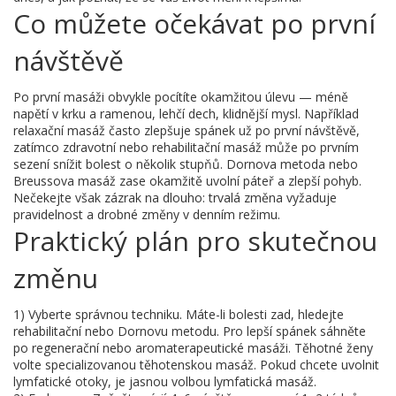
Co můžete očekávat po první
návštěvě
Po první masáži obvykle pocítíte okamžitou úlevu — méně
napětí v krku a ramenou, lehčí dech, klidnější mysl. Například
relaxační masáž často zlepšuje spánek už po první návštěvě,
zatímco zdravotní nebo rehabilitační masáž může po prvním
sezení snížit bolest o několik stupňů. Dornova metoda nebo
Breussova masáž zase okamžitě uvolní páteř a zlepší pohyb.
Nečekejte však zázrak na dlouho: trvalá změna vyžaduje
pravidelnost a drobné změny v denním režimu.
Praktický plán pro skutečnou
změnu
1) Vyberte správnou techniku. Máte-li bolesti zad, hledejte
rehabilitační nebo Dornovu metodu. Pro lepší spánek sáhněte
po regenerační nebo aromaterapeutické masáži. Těhotné ženy
volte specializovanou těhotenskou masáž. Pokud chcete uvolnit
lymfatické otoky, je jasnou volbou lymfatická masáž.