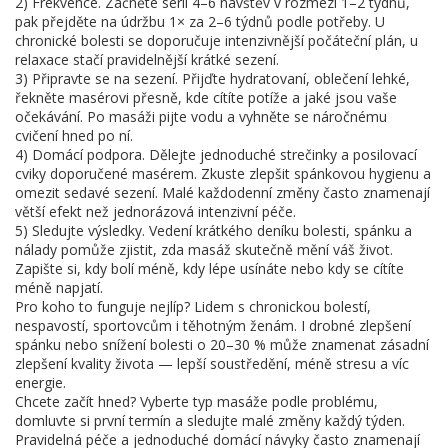
2) Frekvence. Začněte sérií 4–6 návštěv v rozmezí 1–2 týdnů,
pak přejděte na údržbu 1× za 2–6 týdnů podle potřeby. U
chronické bolesti se doporučuje intenzivnější počáteční plán, u
relaxace stačí pravidelnější krátké sezení.
3) Připravte se na sezení. Přijďte hydratovaní, oblečení lehké,
řekněte masérovi přesně, kde cítíte potíže a jaké jsou vaše
očekávání. Po masáži pijte vodu a vyhněte se náročnému
cvičení hned po ní.
4) Domácí podpora. Dělejte jednoduché strečinky a posilovací
cviky doporučené masérem. Zkuste zlepšit spánkovou hygienu a
omezit sedavé sezení. Malé každodenní změny často znamenají
větší efekt než jednorázová intenzivní péče.
5) Sledujte výsledky. Vedení krátkého deníku bolesti, spánku a
nálady pomůže zjistit, zda masáž skutečně mění váš život.
Zapište si, kdy bolí méně, kdy lépe usínáte nebo kdy se cítíte
méně napjatí.
Pro koho to funguje nejlíp? Lidem s chronickou bolestí,
nespavostí, sportovcům i těhotným ženám. I drobné zlepšení
spánku nebo snížení bolesti o 20–30 % může znamenat zásadní
zlepšení kvality života — lepší soustředění, méně stresu a víc
energie.
Chcete začít hned? Vyberte typ masáže podle problému,
domluvte si první termín a sledujte malé změny každý týden.
Pravidelná péče a jednoduché domácí návyky často znamenají