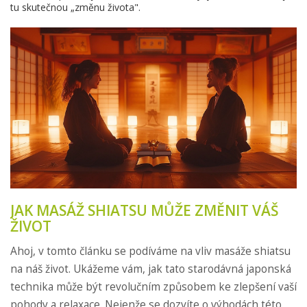
tu skutečnou „změnu života".
JAK MASÁŽ SHIATSU MŮŽE ZMĚNIT VÁŠ
ŽIVOT
Ahoj, v tomto článku se podíváme na vliv masáže shiatsu
na náš život. Ukážeme vám, jak tato starodávná japonská
technika může být revolučním způsobem ke zlepšení vaší
pohody a relaxace. Nejenže se dozvíte o výhodách této