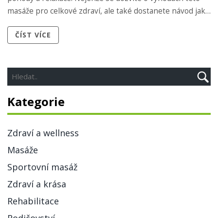
masáže pro celkové zdraví, ale také dostanete návod jak
začít. Pojďme tedy společně objevit, jak může masáž
ČÍST VÍCE
shiatsu doslova změnit náš život k lepšímu.
Kategorie
Zdraví a wellness
Masáže
Sportovní masáž
Zdraví a krása
Rehabilitace