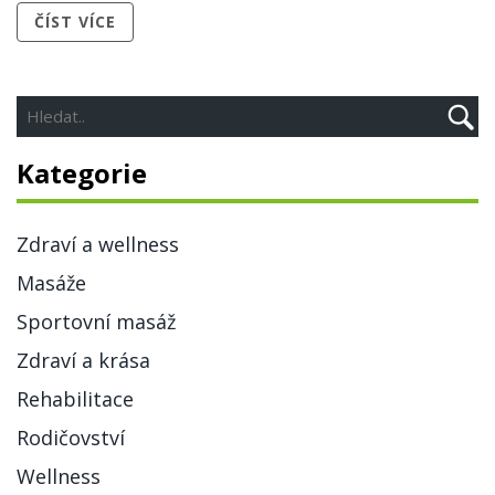
ČÍST VÍCE
těhotenství. Také je dobré znát optimální polohy pro
masáž během různých fází těhotenství.
Kategorie
Zdraví a wellness
Masáže
Sportovní masáž
Zdraví a krása
Rehabilitace
Rodičovství
Wellness