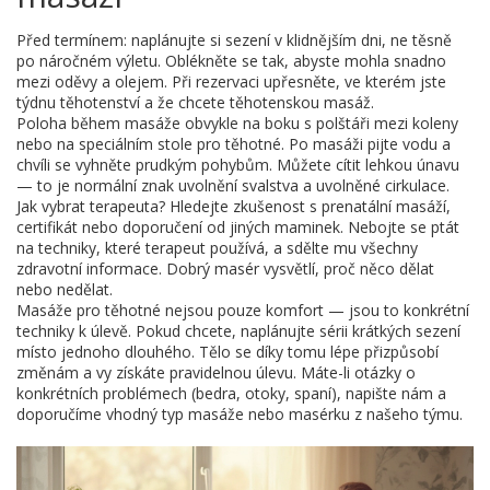
Před termínem: naplánujte si sezení v klidnějším dni, ne těsně
po náročném výletu. Oblékněte se tak, abyste mohla snadno
mezi oděvy a olejem. Při rezervaci upřesněte, ve kterém jste
týdnu těhotenství a že chcete těhotenskou masáž.
Poloha během masáže obvykle na boku s polštáři mezi koleny
nebo na speciálním stole pro těhotné. Po masáži pijte vodu a
chvíli se vyhněte prudkým pohybům. Můžete cítit lehkou únavu
— to je normální znak uvolnění svalstva a uvolněné cirkulace.
Jak vybrat terapeuta? Hledejte zkušenost s prenatální masáží,
certifikát nebo doporučení od jiných maminek. Nebojte se ptát
na techniky, které terapeut používá, a sdělte mu všechny
zdravotní informace. Dobrý masér vysvětlí, proč něco dělat
nebo nedělat.
Masáže pro těhotné nejsou pouze komfort — jsou to konkrétní
techniky k úlevě. Pokud chcete, naplánujte sérii krátkých sezení
místo jednoho dlouhého. Tělo se díky tomu lépe přizpůsobí
změnám a vy získáte pravidelnou úlevu. Máte-li otázky o
konkrétních problémech (bedra, otoky, spaní), napište nám a
doporučíme vhodný typ masáže nebo masérku z našeho týmu.