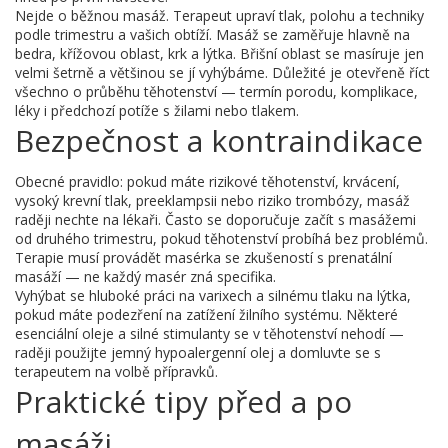
Nejde o běžnou masáž. Terapeut upraví tlak, polohu a techniky
podle trimestru a vašich obtíží. Masáž se zaměřuje hlavně na
bedra, křížovou oblast, krk a lýtka. Břišní oblast se masíruje jen
velmi šetrně a většinou se jí vyhýbáme. Důležité je otevřeně říct
všechno o průběhu těhotenství — termín porodu, komplikace,
léky i předchozí potíže s žilami nebo tlakem.
Bezpečnost a kontraindikace
Obecné pravidlo: pokud máte rizikové těhotenství, krvácení,
vysoký krevní tlak, preeklampsii nebo riziko trombózy, masáž
raději nechte na lékaři. Často se doporučuje začít s masážemi
od druhého trimestru, pokud těhotenství probíhá bez problémů.
Terapie musí provádět masérka se zkušeností s prenatální
masáží — ne každý masér zná specifika.
Vyhýbat se hluboké práci na varixech a silnému tlaku na lýtka,
pokud máte podezření na zatížení žilního systému. Některé
esenciální oleje a silné stimulanty se v těhotenství nehodí —
raději použijte jemný hypoalergenní olej a domluvte se s
terapeutem na volbě přípravků.
Praktické tipy před a po
masáži