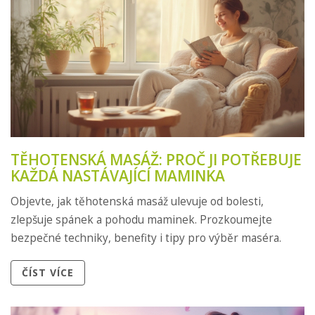
TĚHOTENSKÁ MASÁŽ: PROČ JI POTŘEBUJE
KAŽDÁ NASTÁVAJÍCÍ MAMINKA
Objevte, jak těhotenská masáž ulevuje od bolesti,
zlepšuje spánek a pohodu maminek. Prozkoumejte
bezpečné techniky, benefity i tipy pro výběr maséra.
ČÍST VÍCE