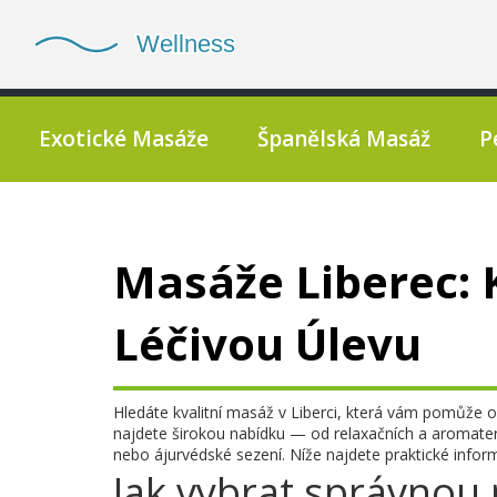
Exotické Masáže
Španělská Masáž
P
Masáže Liberec: K
Léčivou Úlevu
Hledáte kvalitní masáž v Liberci, která vám pomůže 
najdete širokou nabídku — od relaxačních a aromater
nebo ájurvédské sezení. Níže najdete praktické infor
Jak vybrat správnou 