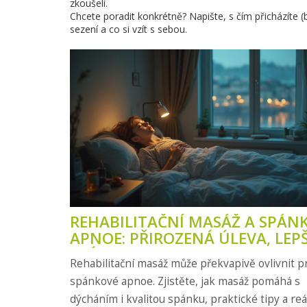
zkoušeli.
Chcete poradit konkrétně? Napište, s čím přicházíte 
sezení a co si vzít s sebou.
REHABILITAČNÍ MASÁŽ A SPÁN
APNOE: PŘIROZENÁ ÚLEVA, LEPŠ
SPÁNEK
Rehabilitační masáž může překvapivě ovlivnit 
spánkové apnoe. Zjistěte, jak masáž pomáhá s
dýcháním i kvalitou spánku, praktické tipy a re