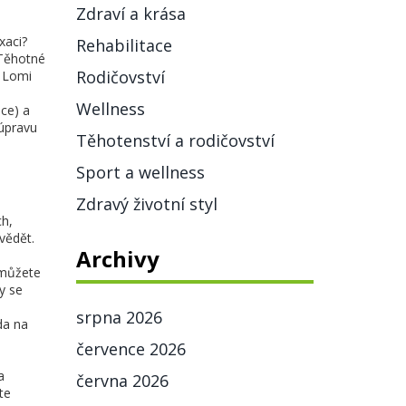
Zdraví a krása
xaci?
Rehabilitace
 Těhotné
Rodičovství
i Lomi
Wellness
nce) a
 úpravu
Těhotenství a rodičovství
Sport a wellness
Zdravý životní styl
ch,
vědět.
Archivy
 můžete
y se
srpna 2026
da na
července 2026
a
června 2026
te