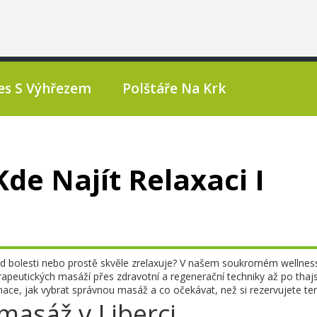
es S Výhřezem
Polštáře Na Krk
de Najít Relaxaci I
od bolesti nebo prostě skvěle zrelaxuje? V našem soukromém wellnes
apeutických masáží přes zdravotní a regenerační techniky až po thaj
mace, jak vybrat správnou masáž a co očekávat, než si rezervujete te
masáž v Liberci