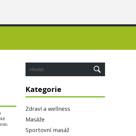
Kategorie
Zdraví a wellness
s
ské
Masáže
rmín.
Sportovní masáž