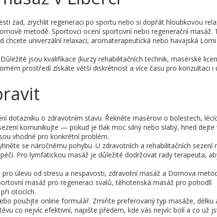
olesti zad, zrychlit regeneraci po sportu nebo si dopřát hloubkovou rela
ornově metodě. Sportovci ocení sportovní nebo regenerační masáž.
d chcete univerzální relaxaci, aromaterapeutická nebo havajská Lom
ůležité jsou kvalifikace (kurzy rehabilitačních technik, masérské lice
mém prostředí získáte větší diskrétnost a více času pro konzultaci i
pravit
ění dotazníku o zdravotním stavu. Řekněte masérovi o bolestech, lécí
sezení komunikujte — pokud je tlak moc silný nebo slabý, hned dejte 
jsou vhodné pro konkrétní problém.
, vyhněte se náročnému pohybu. U zdravotních a rehabilitačních sezení
éči. Pro lymfatickou masáž je důležité dodržovat rady terapeuta, ab
áž pro úlevu od stresu a nespavosti, zdravotní masáž a Dornova meto
portovní masáž pro regeneraci svalů, těhotenská masáž pro pohodlí
při otocích.
bo použijte online formulář. Zmiňte preferovaný typ masáže, délku 
vu co nejvíc efektivní, napište předem, kde vás nejvíc bolí a co už js