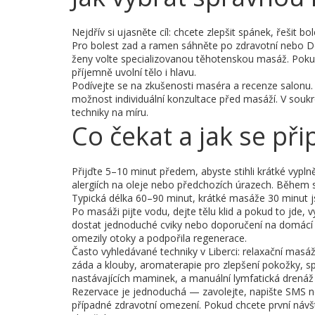
Nejdřív si ujasněte cíl: chcete zlepšit spánek, řešit b
Pro bolest zad a ramen sáhněte po zdravotní nebo D
ženy volte specializovanou těhotenskou masáž. Poku
příjemně uvolní tělo i hlavu.
Podívejte se na zkušenosti maséra a recenze salonu. D
možnost individuální konzultace před masáží. V soukro
techniky na míru.
Co čekat a jak se při
Přijďte 5–10 minut předem, abyste stihli krátké vypln
alergiích na oleje nebo předchozích úrazech. Během 
Typická délka 60–90 minut, krátké masáže 30 minut 
Po masáži pijte vodu, dejte tělu klid a pokud to jde
dostat jednoduché cviky nebo doporučení na domácí p
omezily otoky a podpořila regenerace.
Často vyhledávané techniky v Liberci: relaxační mas
záda a klouby, aromaterapie pro zlepšení pokožky, s
nastávajících maminek, a manuální lymfatická drenáž 
Rezervace je jednoduchá — zavolejte, napište SMS ne
případné zdravotní omezení. Pokud chcete první návště