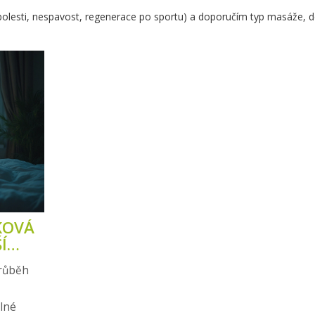
(bolesti, nespavost, regenerace po sportu) a doporučím typ masáže, d
KOVÁ
Í
průběh
álné