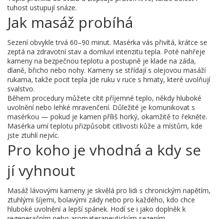
tuhost ustupují snáze.
Jak masáž probíhá
Sezení obvykle trvá 60–90 minut. Masérka vás přivítá, krátce se
zeptá na zdravotní stav a domluví intenzitu tepla. Poté nahřeje
kameny na bezpečnou teplotu a postupně je klade na záda,
dlaně, břicho nebo nohy. Kameny se střídají s olejovou masáží
rukama, takže pocit tepla jde ruku v ruce s hmaty, které uvolňují
svalstvo.
Během procedury můžete cítit příjemné teplo, někdy hluboké
uvolnění nebo lehké mravenčení. Důležité je komunikovat s
masérkou — pokud je kamen příliš horký, okamžitě to řekněte.
Masérka umí teplotu přizpůsobit citlivosti kůže a místům, kde
jste ztuhlí nejvíc.
Pro koho je vhodná a kdy se
jí vyhnout
Masáž lávovými kameny je skvělá pro lidi s chronickým napětím,
ztuhlými šíjemi, bolavými zády nebo pro každého, kdo chce
hluboké uvolnění a lepší spánek. Hodí se i jako doplněk k
regeneračním nebo aromaterapeutickým sezením.