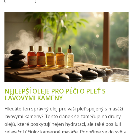
integrace této masáže do pravidelné péče prospívá nejen
jim samotným, ale i jejich miminku.
NEJLEPŠÍ OLEJE PRO PÉČI O PLEŤ S
LÁVOVÝMI KAMENY
Hledáte ten správný olej pro vaši pleť spojený s masáží
lávovými kameny? Tento článek se zaměřuje na druhy
olejů, které poskytují nejen hydrataci, ale také posilují
relaxační účinky kamenné masáže. Ponoříme se do světa