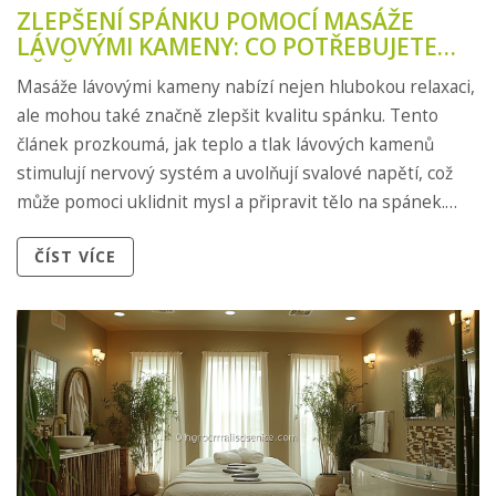
ZLEPŠENÍ SPÁNKU POMOCÍ MASÁŽE
LÁVOVÝMI KAMENY: CO POTŘEBUJETE
VĚDĚT
Masáže lávovými kameny nabízí nejen hlubokou relaxaci,
ale mohou také značně zlepšit kvalitu spánku. Tento
článek prozkoumá, jak teplo a tlak lávových kamenů
stimulují nervový systém a uvolňují svalové napětí, což
může pomoci uklidnit mysl a připravit tělo na spánek.
Naučíte se, kde si můžete masáž dopřát, jaké jsou její
ČÍST VÍCE
hlavní výhody, a zjistíte, jak může být masáž lávovými
kameny klíčovou částí vaší noční rutiny.