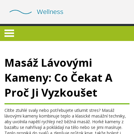
Masáž Lávovými
Kameny: Co Čekat A
Proč Ji Vyzkoušet
Cítíte ztuhlé svaly nebo potřebujete utlumit stres? Masáž
lávovými kameny kombinuje teplo a klasické masážní techniky,
aby uvolnila napětí rychleji než běžná masáž. Horké kameny z
bazaltu se nahřívají a pokládají na tělo nebo se jimi masíruje.
Teplo proniká do svalů a zlepšuje průtok krve, takže bolest i