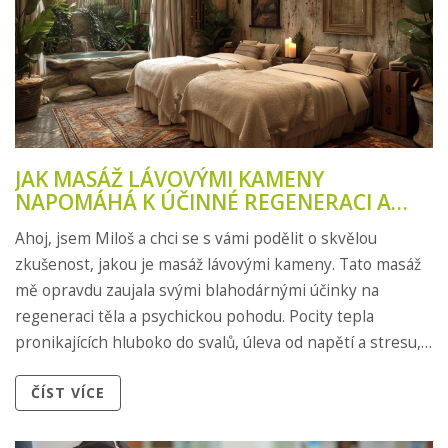
JAK MASÁŽ LÁVOVÝMI KAMENY
NAPOMÁHÁ K ÚČINNÉ REGENERACI A
RELAXACI
Ahoj, jsem Miloš a chci se s vámi podělit o skvělou
zkušenost, jakou je masáž lávovými kameny. Tato masáž
mě opravdu zaujala svými blahodárnými účinky na
regeneraci těla a psychickou pohodu. Pocity tepla
pronikajících hluboko do svalů, úleva od napětí a stresu,
to vše pomáhá k mé celkové revitalizaci. Na svém blogu
ČÍST VÍCE
pro vás mám několik tipů, jak si maximálně užít tuto
relaxační proceduru a jaké benefity masáž lávovými
kameny přináší. Pojďme se společně podívat, proč by tato