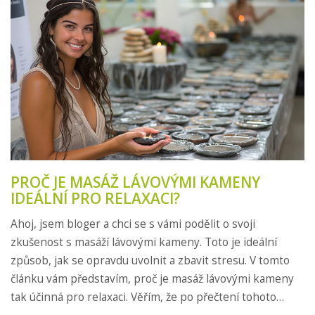
masáž měla být součástí vašeho wellness rituálu.
PROČ JE MASÁŽ LÁVOVÝMI KAMENY
IDEÁLNÍ PRO RELAXACI?
Ahoj, jsem bloger a chci se s vámi podělit o svoji
zkušenost s masáží lávovými kameny. Toto je ideální
způsob, jak se opravdu uvolnit a zbavit stresu. V tomto
článku vám představím, proč je masáž lávovými kameny
tak účinná pro relaxaci. Věřím, že po přečtení tohoto