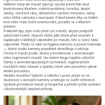
Některé stavy ale masáž vylučují: vysoký krevní tlak neuž
kontrolovaný lékařem, srdeční problémy, horečka, akutní
záněty, otevřené rány, těhotenství v prvním trimestru, varixy
nebo těžká cukrovka s neuropatií. Pokud berete léky na ředění
krve nebo máte kožní onemocnění, poraďte se s lékařem
předem.
Praktické tipy: pijte vodu před i po masáži, abyste podpořili
vylučování toxinů. Nejezte těžké jídlo těsně před sezením a
naplánujte si klidnější odpoledne po masáži, tělo si často žádá
odpočinek. Ptejte se také na hygienu kamenů a původ materiálu
— dobré studio kameny pravidelně dezinfikuje a udržuje.
Chcete-li masáž posílit, zkuste ji kombinovat s aromaterapií
nebo regenerační masáží. Na našem blogu najdete užitečné
články o aromaterapeutických technikách, regeneračních
masážích nebo relaxaci a spánku, které vám pomohou vybrat
ideální proceduru.
Hledáte masérku? Vyberte si někoho s praxí, ptejte se na
zkušenosti s lávovými kameny a nebojte se ověřit reference.
Správně provedená masáž je bezpečná a přináší rychlé uvolnění
i dlouhodobější zlepšení pohody.