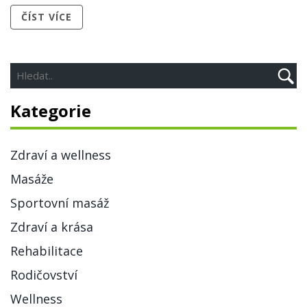
textu budete mít lepší představu o této metode a možná
ČÍST VÍCE
se ji i rozhodnete vyzkoušet.
Kategorie
Zdraví a wellness
Masáže
Sportovní masáž
Zdraví a krása
Rehabilitace
Rodičovství
Wellness