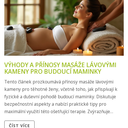
VÝHODY A PŘÍNOSY MASÁŽE LÁVOVÝMI
KAMENY PRO BUDOUCÍ MAMINKY
Tento článek prozkoumává přínosy masáže lávovými
kameny pro těhotné ženy, včetně toho, jak přispívají k
fyzické a duševní pohodě budoucí maminky. Diskutuje
bezpečnostní aspekty a nabízí praktické tipy pro
maximální využití této ošetřující terapie. Zvýrazňuje
schopnost uvolnit napětí a stres, zlepšit spánek a
ČÍST VÍCE
podporu zdraví kloubů a svalů. Čtenářky se dozví, jak