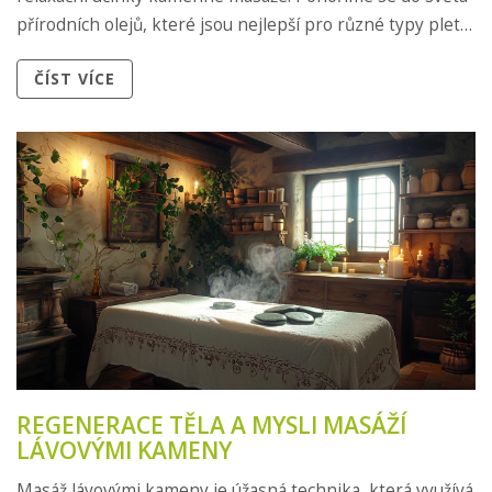
přírodních olejů, které jsou nejlepší pro různé typy pleti,
a poskytneme tipy na použití v rámci rituálu masáže
ČÍST VÍCE
lávovými kameny. Připravte se na nezapomenutelný
zážitek péče o vaši pokožku spojující benefity z přírody.
REGENERACE TĚLA A MYSLI MASÁŽÍ
LÁVOVÝMI KAMENY
Masáž lávovými kameny je úžasná technika, která využívá