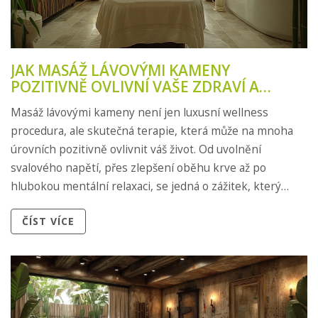
JAK MASÁŽ LÁVOVÝMI KAMENY
POZITIVNĚ OVLIVNÍ VAŠE ZDRAVÍ A
POHODU
Masáž lávovými kameny není jen luxusní wellness
procedura, ale skutečná terapie, která může na mnoha
úrovních pozitivně ovlivnit váš život. Od uvolnění
svalového napětí, přes zlepšení oběhu krve až po
hlubokou mentální relaxaci, se jedná o zážitek, který
přináší významné výhody pro tělo i mysl. V tomto článku
ČÍST VÍCE
se dozvíte, jak masáž lávovými kameny funguje, jaké má
přínosy a jak ji můžete začlenit do svého životního stylu
pro maximální užitek.