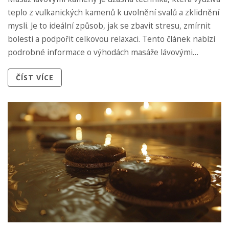
teplo z vulkanických kamenů k uvolnění svalů a zklidnění
mysli. Je to ideální způsob, jak se zbavit stresu, zmírnit
bolesti a podpořit celkovou relaxaci. Tento článek nabízí
podrobné informace o výhodách masáže lávovými
kameny, jak probíhá, a tipy, jak si užít maximálního
ČÍST VÍCE
efektu z této terapie.