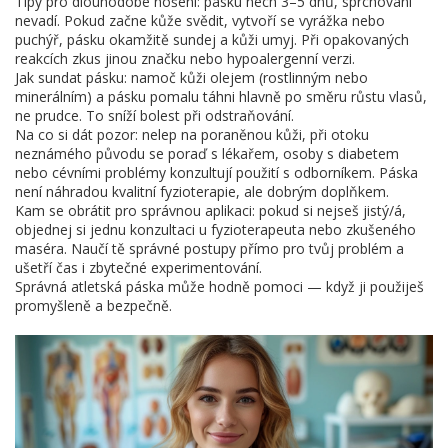
Tipy pro dlouhodobé nošení: pásku nech 3–5 dnů, sprchování
nevadí. Pokud začne kůže svědit, vytvoří se vyrážka nebo
puchýř, pásku okamžitě sundej a kůži umyj. Při opakovaných
reakcích zkus jinou značku nebo hypoalergenní verzi.
Jak sundat pásku: namoč kůži olejem (rostlinným nebo
minerálním) a pásku pomalu táhni hlavně po směru růstu vlasů,
ne prudce. To sníží bolest při odstraňování.
Na co si dát pozor: nelep na poraněnou kůži, při otoku
neznámého původu se poraď s lékařem, osoby s diabetem
nebo cévními problémy konzultují použití s odborníkem. Páska
není náhradou kvalitní fyzioterapie, ale dobrým doplňkem.
Kam se obrátit pro správnou aplikaci: pokud si nejseš jistý/á,
objednej si jednu konzultaci u fyzioterapeuta nebo zkušeného
maséra. Naučí tě správné postupy přímo pro tvůj problém a
ušetří čas i zbytečné experimentování.
Správná atletská páska může hodně pomoci — když ji použiješ
promyšleně a bezpečně.