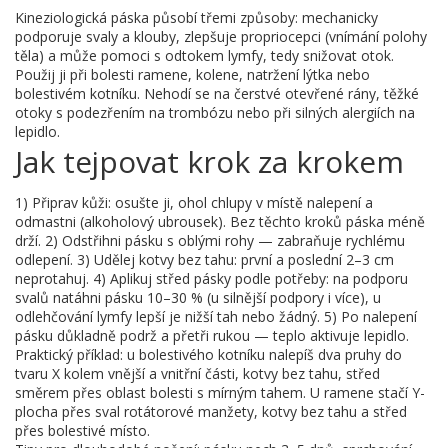
Kineziologická páska působí třemi způsoby: mechanicky
podporuje svaly a klouby, zlepšuje propriocepci (vnímání polohy
těla) a může pomoci s odtokem lymfy, tedy snižovat otok.
Použij ji při bolesti ramene, kolene, natržení lýtka nebo
bolestivém kotníku. Nehodí se na čerstvé otevřené rány, těžké
otoky s podezřením na trombózu nebo při silných alergiích na
lepidlo.
Jak tejpovat krok za krokem
1) Připrav kůži: osušte ji, ohol chlupy v místě nalepení a
odmastni (alkoholový ubrousek). Bez těchto kroků páska méně
drží. 2) Odstřihni pásku s oblými rohy — zabraňuje rychlému
odlepení. 3) Udělej kotvy bez tahu: první a poslední 2–3 cm
neprotahuj. 4) Aplikuj střed pásky podle potřeby: na podporu
svalů natáhni pásku 10–30 % (u silnější podpory i více), u
odlehčování lymfy lepší je nižší tah nebo žádný. 5) Po nalepení
pásku důkladně podrž a přetři rukou — teplo aktivuje lepidlo.
Praktický příklad: u bolestivého kotníku nalepíš dva pruhy do
tvaru X kolem vnější a vnitřní části, kotvy bez tahu, střed
směrem přes oblast bolesti s mírným tahem. U ramene stačí Y-
plocha přes sval rotátorové manžety, kotvy bez tahu a střed
přes bolestivé místo.