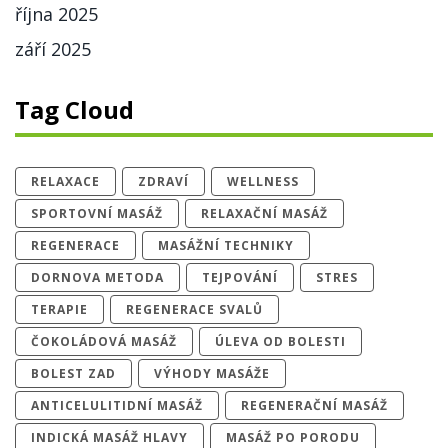
října 2025
září 2025
Tag Cloud
RELAXACE
ZDRAVÍ
WELLNESS
SPORTOVNÍ MASÁŽ
RELAXAČNÍ MASÁŽ
REGENERACE
MASÁŽNÍ TECHNIKY
DORNOVA METODA
TEJPOVÁNÍ
STRES
TERAPIE
REGENERACE SVALŮ
ČOKOLÁDOVÁ MASÁŽ
ÚLEVA OD BOLESTI
BOLEST ZAD
VÝHODY MASÁŽE
ANTICELULITIDNÍ MASÁŽ
REGENERAČNÍ MASÁŽ
INDICKÁ MASÁŽ HLAVY
MASÁŽ PO PORODU