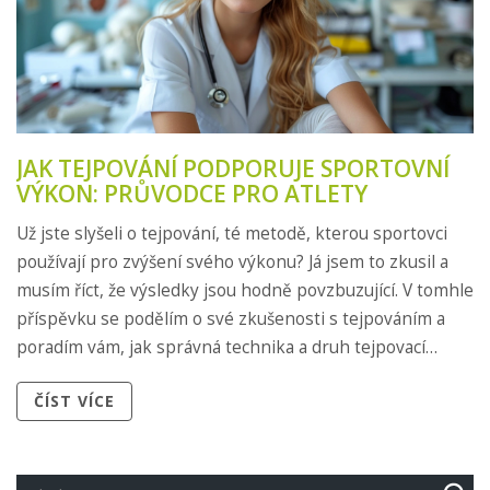
JAK TEJPOVÁNÍ PODPORUJE SPORTOVNÍ
VÝKON: PRŮVODCE PRO ATLETY
Už jste slyšeli o tejpování, té metodě, kterou sportovci
používají pro zvýšení svého výkonu? Já jsem to zkusil a
musím říct, že výsledky jsou hodně povzbuzující. V tomhle
příspěvku se podělím o své zkušenosti s tejpováním a
poradím vám, jak správná technika a druh tejpovací
pásky mohou přispět k lepší podpoře svalů, snížení
ČÍST VÍCE
bolesti a celkovému zlepšení výkonnosti. Navíc se
dozvíte, jak tejpovat konkrétní partie těla pro různé
druhy sportů. Připojte se ke mně a zjistěte, jak tejpování
může proměnit váš přístup k tréninku!