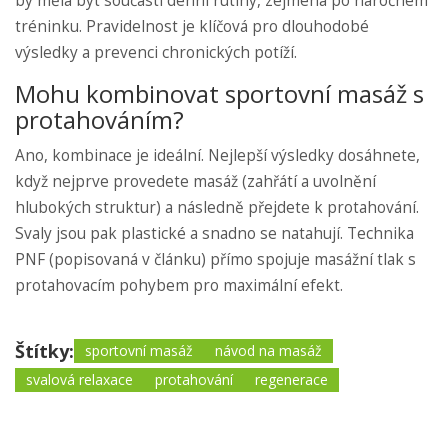
by měla být součástí denní rutiny, zejména po náročném
tréninku. Pravidelnost je klíčová pro dlouhodobé
výsledky a prevenci chronických potíží.
Mohu kombinovat sportovní masáž s
protahováním?
Ano, kombinace je ideální. Nejlepší výsledky dosáhnete,
když nejprve provedete masáž (zahřátí a uvolnění
hlubokých struktur) a následně přejdete k protahování.
Svaly jsou pak plastické a snadno se natahují. Technika
PNF (popisovaná v článku) přímo spojuje masážní tlak s
protahovacím pohybem pro maximální efekt.
Štítky:
sportovní masáž
návod na masáž
svalová relaxace
protahování
regenerace