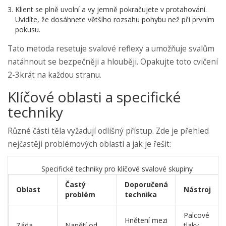
Klient se plně uvolní a vy jemně pokračujete v protahování.
Uvidíte, že dosáhnete většího rozsahu pohybu než při prvním
pokusu.
Tato metoda resetuje svalové reflexy a umožňuje svalům
natáhnout se bezpečněji a hlouběji. Opakujte toto cvičení
2-3krát na každou stranu.
Klíčové oblasti a specifické
techniky
Různé části těla vyžadují odlišný přístup. Zde je přehled
nejčastěji problémových oblastí a jak je řešit:
Specifické techniky pro klíčové svalové skupiny
Častý
Doporučená
Oblast
Nástroj
problém
technika
Palcové
Hnětení mezi
Záda
Napětí od
tlaky,