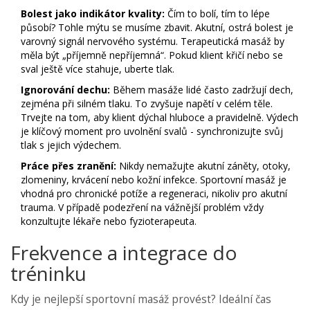
Bolest jako indikátor kvality:
Čím to bolí, tím to lépe
působí? Tohle mýtu se musíme zbavit. Akutní, ostrá bolest je
varovný signál nervového systému. Terapeutická masáž by
měla být „příjemně nepříjemná“. Pokud klient křičí nebo se
sval ještě více stahuje, uberte tlak.
Ignorování dechu:
Během masáže lidé často zadržují dech,
zejména při silném tlaku. To zvyšuje napětí v celém těle.
Trvejte na tom, aby klient dýchal hluboce a pravidelně. Výdech
je klíčový moment pro uvolnění svalů - synchronizujte svůj
tlak s jejich výdechem.
Práce přes zranění:
Nikdy nemažujte akutní záněty, otoky,
zlomeniny, krvácení nebo kožní infekce. Sportovní masáž je
vhodná pro chronické potíže a regeneraci, nikoliv pro akutní
trauma. V případě podezření na vážnější problém vždy
konzultujte lékaře nebo fyzioterapeuta.
Frekvence a integrace do
tréninku
Kdy je nejlepší sportovní masáž provést? Ideální čas