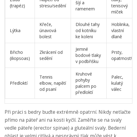
šíjí a
(trapéz)
stresu/sedění
tenisový
ramenem
míček
Křeče,
Dlouhé tahy
Hoblinka,
Lýtka
únavová
od kotníku
vlastní
bolest
ke koleni
dlaně
Jemné
Břicho
Zkrácení od
Prsty,
bodové tlaky
(iliopsoas)
sedění
opatrnost!
v podbřišku
Kruhové
Tennis
Palec,
pohyby
Předloktí
elbow, napětí
kulatý
palcem po
od psaní
válec
předloktí
Při práci s bedry buďte extrémně opatrní. Nikdy netlačte
přímo na páteř ani na kosti kyčlí. Zaměřte se na svaly
vedle páteře (erector spinae) a gluteální svaly. Bederní
oblast je velmi citlivá a nesprávný tlak může vést k