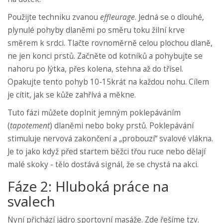
Použijte techniku zvanou
effleurage
. Jedná se o dlouhé,
plynulé pohyby dlaněmi po směru toku žilní krve
směrem k srdci. Tlačte rovnoměrně celou plochou dlaně,
ne jen konci prstů. Začněte od kotníků a pohybujte se
nahoru po lýtka, přes kolena, stehna až do třísel.
Opakujte tento pohyb 10-15krát na každou nohu. Cílem
je cítit, jak se kůže zahřívá a měkne.
Tuto fázi můžete doplnit jemným poklepáváním
(
tapotement
) dlaněmi nebo boky prstů. Poklepávání
stimuluje nervová zakončení a „probouzí“ svalové vlákna.
Je to jako když před startem běžci třou ruce nebo dělají
malé skoky - tělo dostává signál, že se chystá na akci.
Fáze 2: Hluboká práce na
svalech
Nyní přichází jádro sportovní masáže. Zde řešíme tzv.