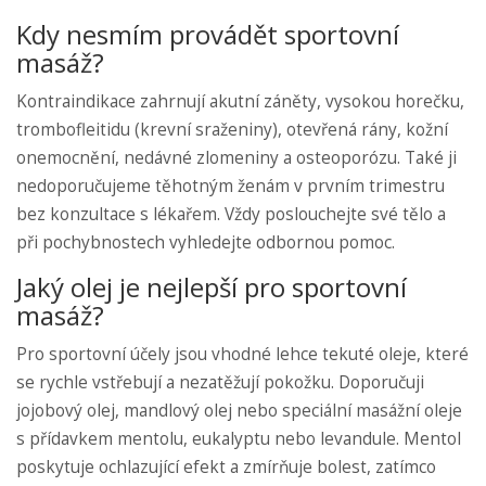
Kdy nesmím provádět sportovní
masáž?
Kontraindikace zahrnují akutní záněty, vysokou horečku,
trombofleitidu (krevní sraženiny), otevřená rány, kožní
onemocnění, nedávné zlomeniny a osteoporózu. Také ji
nedoporučujeme těhotným ženám v prvním trimestru
bez konzultace s lékařem. Vždy poslouchejte své tělo a
při pochybnostech vyhledejte odbornou pomoc.
Jaký olej je nejlepší pro sportovní
masáž?
Pro sportovní účely jsou vhodné lehce tekuté oleje, které
se rychle vstřebují a nezatěžují pokožku. Doporučuji
jojobový olej, mandlový olej nebo speciální masážní oleje
s přídavkem mentolu, eukalyptu nebo levandule. Mentol
poskytuje ochlazující efekt a zmírňuje bolest, zatímco