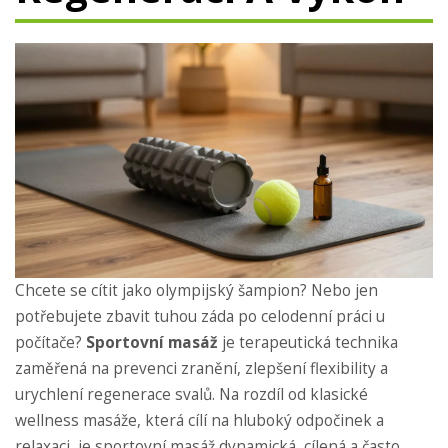
Chcete se cítit jako olympijský šampion? Nebo jen
potřebujete zbavit tuhou záda po celodenní práci u
počítače?
Sportovní masáž
je
terapeutická technika
zaměřená na prevenci zranění, zlepšení flexibility a
urychlení regenerace svalů
. Na rozdíl od klasické
wellness masáže, která cílí na hluboký odpočinek a
relaxaci, je sportovní masáž dynamická, cílená a často