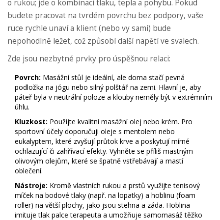
o rukou; jde o kombinaci tlaku, tepla a pohybu. Pokud
budete pracovat na tvrdém povrchu bez podpory, vaše
ruce rychle unaví a klient (nebo vy sami) bude
nepohodlně ležet, což způsobí další napětí ve svalech.
Zde jsou nezbytné prvky pro úspěšnou relaci:
Povrch:
Masážní stůl je ideální, ale doma stačí pevná
podložka na jógu nebo silný polštář na zemi. Hlavní je, aby
páteř byla v neutrální poloze a klouby neměly být v extrémním
úhlu.
Kluzkost:
Použijte kvalitní masážní olej nebo krém. Pro
sportovní účely doporučuji oleje s mentolem nebo
eukalyptem, které zvyšují průtok krve a poskytují mírné
ochlazující či zahřívací efekty. Vyhněte se příliš mastným
olivovým olejům, které se špatně vstřebávají a mastí
oblečení.
Nástroje:
Kromě vlastních rukou a prstů využijte tenisový
míček na bodové tlaky (např. na lopatky) a hoblinu (foam
roller) na větší plochy, jako jsou stehna a záda. Hoblina
imituje tlak palce terapeuta a umožňuje samomasáž těžko