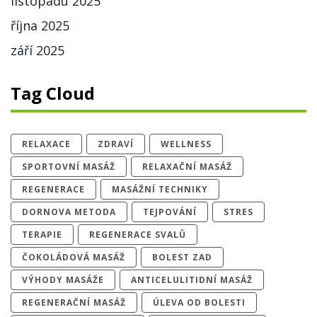
listopadu 2025
října 2025
září 2025
Tag Cloud
RELAXACE
ZDRAVÍ
WELLNESS
SPORTOVNÍ MASÁŽ
RELAXAČNÍ MASÁŽ
REGENERACE
MASÁŽNÍ TECHNIKY
DORNOVA METODA
TEJPOVÁNÍ
STRES
TERAPIE
REGENERACE SVALŮ
ČOKOLÁDOVÁ MASÁŽ
BOLEST ZAD
VÝHODY MASÁŽE
ANTICELULITIDNÍ MASÁŽ
REGENERAČNÍ MASÁŽ
ÚLEVA OD BOLESTI