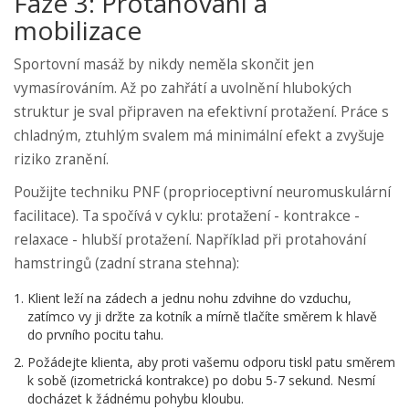
Fáze 3: Protahování a
mobilizace
Sportovní masáž by nikdy neměla skončit jen
vymasírováním. Až po zahřátí a uvolnění hlubokých
struktur je sval připraven na efektivní protažení. Práce s
chladným, ztuhlým svalem má minimální efekt a zvyšuje
riziko zranění.
Použijte techniku PNF (proprioceptivní neuromuskulární
facilitace). Ta spočívá v cyklu: protažení - kontrakce -
relaxace - hlubší protažení. Například při protahování
hamstringů (zadní strana stehna):
Klient leží na zádech a jednu nohu zdvihne do vzduchu,
zatímco vy ji držte za kotník a mírně tlačíte směrem k hlavě
do prvního pocitu tahu.
Požádejte klienta, aby proti vašemu odporu tiskl patu směrem
k sobě (izometrická kontrakce) po dobu 5-7 sekund. Nesmí
docházet k žádnému pohybu kloubu.