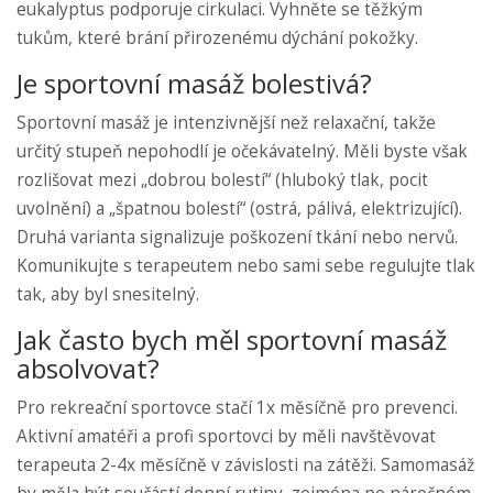
eukalyptus podporuje cirkulaci. Vyhněte se těžkým
tukům, které brání přirozenému dýchání pokožky.
Je sportovní masáž bolestivá?
Sportovní masáž je intenzivnější než relaxační, takže
určitý stupeň nepohodlí je očekávatelný. Měli byste však
rozlišovat mezi „dobrou bolestí“ (hluboký tlak, pocit
uvolnění) a „špatnou bolestí“ (ostrá, pálivá, elektrizující).
Druhá varianta signalizuje poškození tkání nebo nervů.
Komunikujte s terapeutem nebo sami sebe regulujte tlak
tak, aby byl snesitelný.
Jak často bych měl sportovní masáž
absolvovat?
Pro rekreační sportovce stačí 1x měsíčně pro prevenci.
Aktivní amatéři a profi sportovci by měli navštěvovat
terapeuta 2-4x měsíčně v závislosti na zátěži. Samomasáž