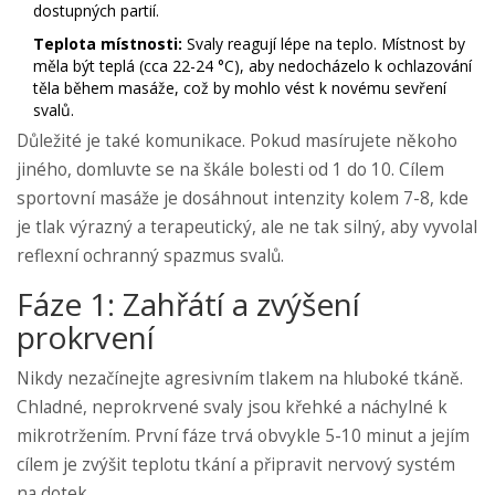
dostupných partií.
Teplota místnosti:
Svaly reagují lépe na teplo. Místnost by
měla být teplá (cca 22-24 °C), aby nedocházelo k ochlazování
těla během masáže, což by mohlo vést k novému sevření
svalů.
Důležité je také komunikace. Pokud masírujete někoho
jiného, domluvte se na škále bolesti od 1 do 10. Cílem
sportovní masáže je dosáhnout intenzity kolem 7-8, kde
je tlak výrazný a terapeutický, ale ne tak silný, aby vyvolal
reflexní ochranný spazmus svalů.
Fáze 1: Zahřátí a zvýšení
prokrvení
Nikdy nezačínejte agresivním tlakem na hluboké tkáně.
Chladné, neprokrvené svaly jsou křehké a náchylné k
mikrotržením. První fáze trvá obvykle 5-10 minut a jejím
cílem je zvýšit teplotu tkání a připravit nervový systém
na dotek.