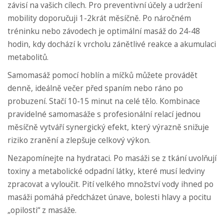
závisí na vašich cílech. Pro preventivní účely a udržení
mobility doporučuji 1-2krát měsíčně. Po náročném
tréninku nebo závodech je optimální masáž do 24-48
hodin, kdy dochází k vrcholu zánětlivé reakce a akumulaci
metabolitů.
Samomasáž pomocí hoblín a míčků můžete provádět
denně, ideálně večer před spaním nebo ráno po
probuzení. Stačí 10-15 minut na celé tělo. Kombinace
pravidelné samomasáže s profesionální relací jednou
měsíčně vytváří synergický efekt, který výrazně snižuje
riziko zranění a zlepšuje celkový výkon.
Nezapomínejte na hydrataci. Po masáži se z tkání uvolňují
toxiny a metabolické odpadní látky, které musí ledviny
zpracovat a vyloučit. Pití velkého množství vody ihned po
masáži pomáhá předcházet únave, bolesti hlavy a pocitu
„opilosti“ z masáže.