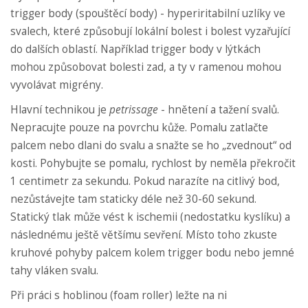
trigger body (spouštěcí body) - hyperiritabilní uzlíky ve
svalech, které způsobují lokální bolest i bolest vyzařující
do dalších oblastí. Například trigger body v lýtkách
mohou způsobovat bolesti zad, a ty v ramenou mohou
vyvolávat migrény.
Hlavní technikou je
petrissage
- hnětení a tažení svalů.
Nepracujte pouze na povrchu kůže. Pomalu zatlačte
palcem nebo dlani do svalu a snažte se ho „zvednout“ od
kosti. Pohybujte se pomalu, rychlost by neměla překročit
1 centimetr za sekundu. Pokud narazíte na citlivý bod,
nezůstávejte tam staticky déle než 30-60 sekund.
Statický tlak může vést k ischemii (nedostatku kyslíku) a
následnému ještě většímu sevření. Místo toho zkuste
kruhové pohyby palcem kolem trigger bodu nebo jemné
tahy vláken svalu.
Při práci s hoblinou (foam roller) ležte na ni