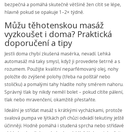
bezpečná a pomáhá skutečně většině žen cítit se lépe,
hlavně pokud se opakuje 1–2× týdně.
Můžu těhotenskou masáž
vyzkoušet i doma? Praktická
doporučení a tipy
Jestli doma chybí zkušená masérka, nevadí. Lehká
automasáž má taky smysl, když ji provedete šetrně a s
rozumem. Použijte kvalitní neparfémovaný olej, nohy
položte do zvýšené polohy (třeba na polštář nebo
stoličku) a pomalými tahy hladíte nohy směrem nahoru.
Správný tlak by nikdy neměl bolet – pokud cítíte pálení,
tlak nebo mravenčení, okamžitě přestaňte.
Ideální je střídat masáž s krátkými vycházkami, protože
svalová pumpa ve lýtkách při chůzi odvádí tekutiny ještě
účinněji. Hodně pomáhá i studená sprcha nebo střídavé