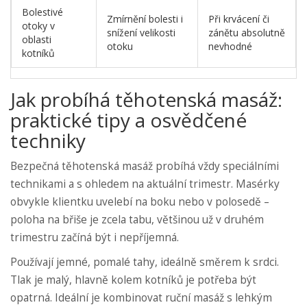
Bolestivé
Zmírnění bolesti i
Při krvácení či
otoky v
snížení velikosti
zánětu absolutně
oblasti
otoku
nevhodné
kotníků
Jak probíhá těhotenská masáž:
praktické tipy a osvědčené
techniky
Bezpečná těhotenská masáž probíhá vždy speciálními
technikami a s ohledem na aktuální trimestr. Masérky
obvykle klientku uvelebí na boku nebo v polosedě –
poloha na břiše je zcela tabu, většinou už v druhém
trimestru začíná být i nepříjemná.
Používají jemné, pomalé tahy, ideálně směrem k srdci.
Tlak je malý, hlavně kolem kotníků je potřeba být
opatrná. Ideální je kombinovat ruční masáž s lehkým