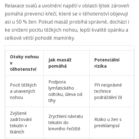
Relaxace svalů a uvolnění napětí v oblasti lýtek zároveň
pomáhá prevenci křečí, které se v těhotenství objevují
asi u 50 % žen. Pokud masáž probíhá správně, dochází i
ke snížení pocitu těžkých nohou, lepší kvalitě spánku a
celkově větší pohodě maminky.
Otoky nohou
Jak masáž
Potenciální
v
pomáhá
rizika
těhotenství
Podpora
Pocit těžkých
Při nesprávné
lymfatického
a unavených
technice
odtoku, úleva od
nohou
podráždění žil
tíhy
Zvýšené
Zrychlení návratu
zadržování
Riziko u žen s
tekutin do
tekutin v
preeklampsií
krevního řečiště
tkáních