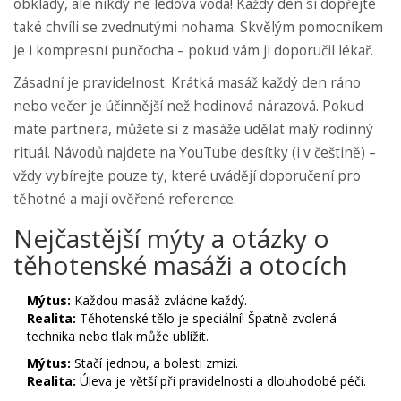
obklady, ale nikdy ne ledová voda! Každý den si dopřejte
také chvíli se zvednutými nohama. Skvělým pomocníkem
je i kompresní punčocha – pokud vám ji doporučil lékař.
Zásadní je pravidelnost. Krátká masáž každý den ráno
nebo večer je účinnější než hodinová nárazová. Pokud
máte partnera, můžete si z masáže udělat malý rodinný
rituál. Návodů najdete na YouTube desítky (i v češtině) –
vždy vybírejte pouze ty, které uvádějí doporučení pro
těhotné a mají ověřené reference.
Nejčastější mýty a otázky o
těhotenské masáži a otocích
Mýtus:
Každou masáž zvládne každý.
Realita:
Těhotenské tělo je speciální! Špatně zvolená
technika nebo tlak může ublížit.
Mýtus:
Stačí jednou, a bolesti zmizí.
Realita:
Úleva je větší při pravidelnosti a dlouhodobé péči.