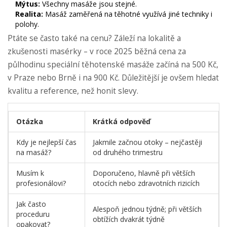
Mýtus:
Všechny masáže jsou stejné.
Realita:
Masáž zaměřená na těhotné využívá jiné techniky i
polohy.
Ptáte se často také na cenu? Záleží na lokalitě a
zkušenosti masérky – v roce 2025 běžná cena za
půlhodinu speciální těhotenské masáže začíná na 500 Kč,
v Praze nebo Brně i na 900 Kč. Důležitější je ovšem hledat
kvalitu a reference, než honit slevy.
Otázka
Krátká odpověď
Kdy je nejlepší čas
Jakmile začnou otoky – nejčastěji
na masáž?
od druhého trimestru
Musím k
Doporučeno, hlavně při větších
profesionálovi?
otocích nebo zdravotních rizicích
Jak často
Alespoň jednou týdně; při větších
proceduru
obtížích dvakrát týdně
opakovat?