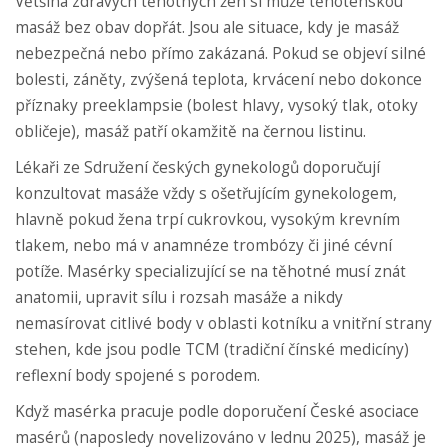
Většina zdravých těhotných žen si může těhotenskou
masáž bez obav dopřát. Jsou ale situace, kdy je masáž
nebezpečná nebo přímo zakázaná. Pokud se objeví silné
bolesti, záněty, zvýšená teplota, krvácení nebo dokonce
příznaky preeklampsie (bolest hlavy, vysoký tlak, otoky
obličeje), masáž patří okamžitě na černou listinu.
Lékaři ze Sdružení českých gynekologů doporučují
konzultovat masáže vždy s ošetřujícím gynekologem,
hlavně pokud žena trpí cukrovkou, vysokým krevním
tlakem, nebo má v anamnéze trombózy či jiné cévní
potíže. Masérky specializující se na těhotné musí znát
anatomii, upravit sílu i rozsah masáže a nikdy
nemasírovat citlivé body v oblasti kotníku a vnitřní strany
stehen, kde jsou podle TCM (tradiční čínské medicíny)
reflexní body spojené s porodem.
Když masérka pracuje podle doporučení České asociace
masérů (naposledy novelizováno v lednu 2025), masáž je