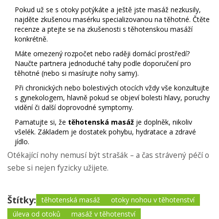
Pokud už se s otoky potýkáte a ještě jste masáž nezkusily,
najděte zkušenou masérku specializovanou na těhotné. Čtěte
recenze a ptejte se na zkušenosti s těhotenskou masáží
konkrétně.
Máte omezený rozpočet nebo raději domácí prostředí?
Naučte partnera jednoduché tahy podle doporučení pro
těhotné (nebo si masírujte nohy samy).
Při chronických nebo bolestivých otocích vždy vše konzultujte
s gynekologem, hlavně pokud se objeví bolesti hlavy, poruchy
vidění či další doprovodné symptomy.
Pamatujte si, že
těhotenská masáž
je doplněk, nikoliv
všelék. Základem je dostatek pohybu, hydratace a zdravé
jídlo.
Otékající nohy nemusí být strašák – a čas strávený péčí o
sebe si nejen fyzicky užijete.
Štítky:
těhotenská masáž
otoky nohou v těhotenství
úleva od otoků
masáž v těhotenství