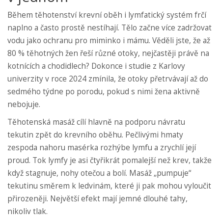
Během těhotenství krevní oběh i lymfatický systém frčí
naplno a často prostě nestíhají. Tělo začne více zadržovat
vodu jako ochranu pro miminko i mámu. Věděli jste, že až
80 % těhotných žen řeší různé otoky, nejčastěji právě na
kotnících a chodidlech? Dokonce i studie z Karlovy
univerzity v roce 2024 zmínila, že otoky přetrvávají až do
sedmého týdne po porodu, pokud s nimi žena aktivně
nebojuje.
Těhotenská masáž cílí hlavně na podporu návratu
tekutin zpět do krevního oběhu. Pečlivými hmaty
zespoda nahoru masérka rozhýbe lymfu a zrychlí její
proud. Tok lymfy je asi čtyřikrát pomalejší než krev, takže
když stagnuje, nohy otečou a bolí. Masáž „pumpuje“
tekutinu směrem k ledvinám, které ji pak mohou vyloučit
přirozeněji. Největší efekt mají jemné dlouhé tahy,
nikoliv tlak.