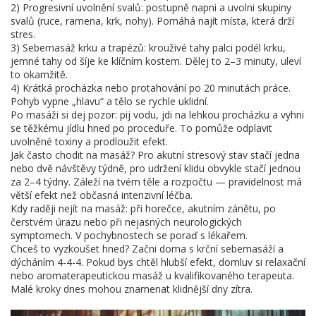
2) Progresivní uvolnění svalů: postupně napni a uvolni skupiny
svalů (ruce, ramena, krk, nohy). Pomáhá najít místa, která drží
stres.
3) Sebemasáž krku a trapézů: krouživé tahy palci podél krku,
jemné tahy od šíje ke klíčním kostem. Dělej to 2–3 minuty, uleví
to okamžitě.
4) Krátká procházka nebo protahování po 20 minutách práce.
Pohyb vypne „hlavu“ a tělo se rychle uklidní.
Po masáži si dej pozor: pij vodu, jdi na lehkou procházku a vyhni
se těžkému jídlu hned po proceduře. To pomůže odplavit
uvolněné toxiny a prodloužit efekt.
Jak často chodit na masáž? Pro akutní stresový stav stačí jedna
nebo dvě návštěvy týdně, pro udržení klidu obvykle stačí jednou
za 2–4 týdny. Záleží na tvém těle a rozpočtu — pravidelnost má
větší efekt než občasná intenzivní léčba.
Kdy raději nejít na masáž: při horečce, akutním zánětu, po
čerstvém úrazu nebo při nejasných neurologických
symptomech. V pochybnostech se poraď s lékařem.
Chceš to vyzkoušet hned? Začni doma s krční sebemasáží a
dýcháním 4-4-4. Pokud bys chtěl hlubší efekt, domluv si relaxační
nebo aromaterapeutickou masáž u kvalifikovaného terapeuta.
Malé kroky dnes mohou znamenat klidnější dny zítra.