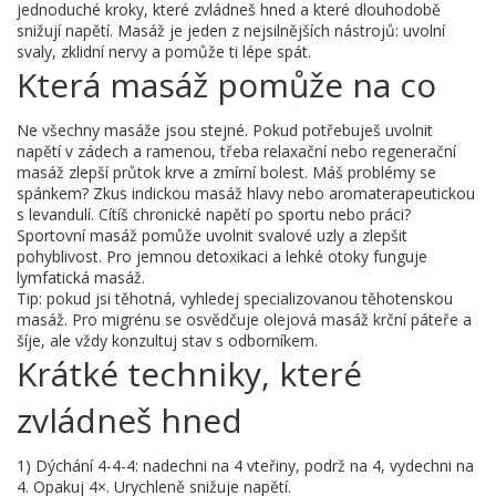
jednoduché kroky, které zvládneš hned a které dlouhodobě
snižují napětí. Masáž je jeden z nejsilnějších nástrojů: uvolní
svaly, zklidní nervy a pomůže ti lépe spát.
Která masáž pomůže na co
Ne všechny masáže jsou stejné. Pokud potřebuješ uvolnit
napětí v zádech a ramenou, třeba relaxační nebo regenerační
masáž zlepší průtok krve a zmírní bolest. Máš problémy se
spánkem? Zkus indickou masáž hlavy nebo aromaterapeutickou
s levandulí. Cítíš chronické napětí po sportu nebo práci?
Sportovní masáž pomůže uvolnit svalové uzly a zlepšit
pohyblivost. Pro jemnou detoxikaci a lehké otoky funguje
lymfatická masáž.
Tip: pokud jsi těhotná, vyhledej specializovanou těhotenskou
masáž. Pro migrénu se osvědčuje olejová masáž krční páteře a
šíje, ale vždy konzultuj stav s odborníkem.
Krátké techniky, které
zvládneš hned
1) Dýchání 4-4-4: nadechni na 4 vteřiny, podrž na 4, vydechni na
4. Opakuj 4×. Urychleně snižuje napětí.