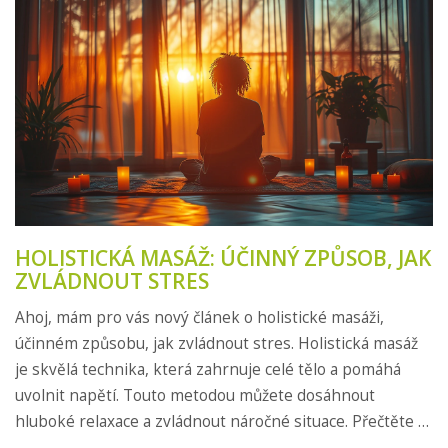
HOLISTICKÁ MASÁŽ: ÚČINNÝ ZPŮSOB, JAK
ZVLÁDNOUT STRES
Ahoj, mám pro vás nový článek o holistické masáži,
účinném způsobu, jak zvládnout stres. Holistická masáž
je skvělá technika, která zahrnuje celé tělo a pomáhá
uvolnit napětí. Touto metodou můžete dosáhnout
hluboké relaxace a zvládnout náročné situace. Přečtěte si
můj článek a objevte přínosy této úžasné techniky.