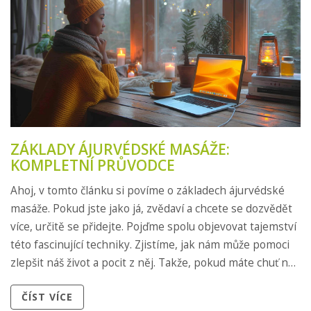
ZÁKLADY ÁJURVÉDSKÉ MASÁŽE:
KOMPLETNÍ PRŮVODCE
Ahoj, v tomto článku si povíme o základech ájurvédské
masáže. Pokud jste jako já, zvědaví a chcete se dozvědět
více, určitě se přidejte. Pojďme spolu objevovat tajemství
této fascinující techniky. Zjistíme, jak nám může pomoci
zlepšit náš život a pocit z něj. Takže, pokud máte chuť na
cestu do světa ájurvédy, poďme na to spolu!
ČÍST VÍCE