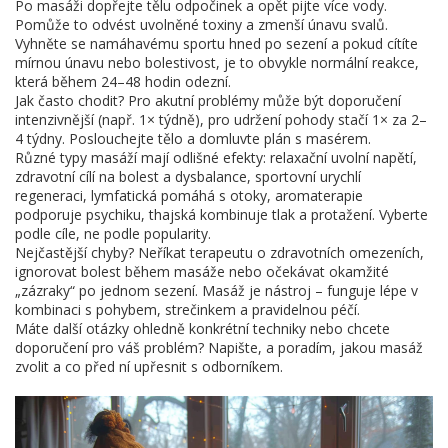
Po masáži dopřejte tělu odpočinek a opět pijte více vody.
Pomůže to odvést uvolněné toxiny a zmenší únavu svalů.
Vyhněte se namáhavému sportu hned po sezení a pokud cítíte
mírnou únavu nebo bolestivost, je to obvykle normální reakce,
která během 24–48 hodin odezní.
Jak často chodit? Pro akutní problémy může být doporučení
intenzivnější (např. 1× týdně), pro udržení pohody stačí 1× za 2–
4 týdny. Poslouchejte tělo a domluvte plán s masérem.
Různé typy masáží mají odlišné efekty: relaxační uvolní napětí,
zdravotní cílí na bolest a dysbalance, sportovní urychlí
regeneraci, lymfatická pomáhá s otoky, aromaterapie
podporuje psychiku, thajská kombinuje tlak a protažení. Vyberte
podle cíle, ne podle popularity.
Nejčastější chyby? Neříkat terapeutu o zdravotních omezeních,
ignorovat bolest během masáže nebo očekávat okamžité
„zázraky“ po jednom sezení. Masáž je nástroj – funguje lépe v
kombinaci s pohybem, strečinkem a pravidelnou péčí.
Máte další otázky ohledně konkrétní techniky nebo chcete
doporučení pro váš problém? Napište, a poradím, jakou masáž
zvolit a co před ní upřesnit s odborníkem.