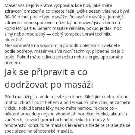
Masér vás nejdřív krátce vyzpovídá: kde bolí, jaké máte
zdravotní omezení a co chcete řešit. Délka sezení většinou bývá
30–90 minut podle typu masáže. Relaxační masáž je jemnější,
zdravotní nebo sportovní může být intenzivnější a cílená na
konkrétní partie. Během masáže řekněte, pokud je tlak moc
silný nebo moc slabý — dobrý terapeut upraví techniku
okamžitě.
Nezapomeňte na soukromí a pohodlí: oblečení si svléknete
podle potřeby, masér využívá ruční techniky, případně oleje či
teplo. Pokud máte citlivou pokožku nebo alergie, upozorněte
předem.
Jak se připravit a co
dodržovat po masáži
Před masáží pijte vodu a jezte jen lehce. Silné jídlo nebo alkohol
mohou zhoršit pocit během a po terapii. Přijďte včas, ať začnete
v klidu. Pokud berete léky nebo máte nemoc, řekněte to –
některé procedury nejsou vhodné při horečce, infekci, akutních
zánětech, krevních poruchách nebo riziku trombózy. V
těhotenství konzultujte masáž s lékařem a hledejte terapeuta se
specializací na těhotenské masáže.