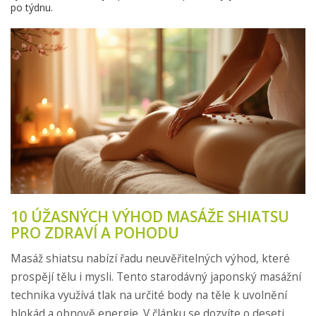
po týdnu.
10 ÚŽASNÝCH VÝHOD MASÁŽE SHIATSU
PRO ZDRAVÍ A POHODU
Masáž shiatsu nabízí řadu neuvěřitelných výhod, které
prospějí tělu i mysli. Tento starodávný japonský masážní
technika využívá tlak na určité body na těle k uvolnění
blokád a obnově energie. V článku se dozvíte o deseti