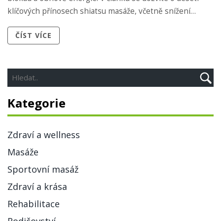
klíčových přínosech shiatsu masáže, včetně snížení
stresu, zlepšení krevního oběhu a posílení imunitního
ČÍST VÍCE
systému.
Kategorie
Zdraví a wellness
Masáže
Sportovní masáž
Zdraví a krása
Rehabilitace