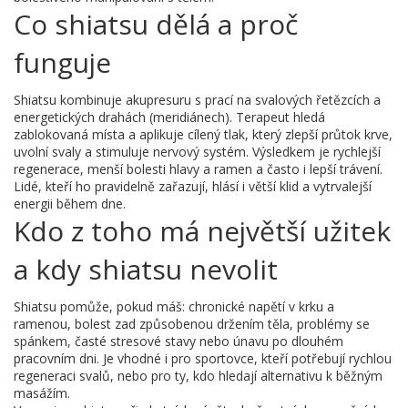
Co shiatsu dělá a proč
funguje
Shiatsu kombinuje akupresuru s prací na svalových řetězcích a
energetických drahách (meridiánech). Terapeut hledá
zablokovaná místa a aplikuje cílený tlak, který zlepší průtok krve,
uvolní svaly a stimuluje nervový systém. Výsledkem je rychlejší
regenerace, menší bolesti hlavy a ramen a často i lepší trávení.
Lidé, kteří ho pravidelně zařazují, hlásí i větší klid a vytrvalejší
energii během dne.
Kdo z toho má největší užitek
a kdy shiatsu nevolit
Shiatsu pomůže, pokud máš: chronické napětí v krku a
ramenou, bolest zad způsobenou držením těla, problémy se
spánkem, časté stresové stavy nebo únavu po dlouhém
pracovním dni. Je vhodné i pro sportovce, kteří potřebují rychlou
regeneraci svalů, nebo pro ty, kdo hledají alternativu k běžným
masážím.