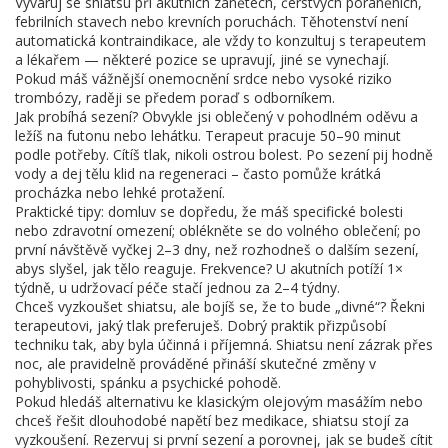
Vyvaruj se shiatsu při akutních zánětech, čerstvých poraněních,
febrilních stavech nebo krevních poruchách. Těhotenství není
automatická kontraindikace, ale vždy to konzultuj s terapeutem
a lékařem — některé pozice se upravují, jiné se vynechají.
Pokud máš vážnější onemocnění srdce nebo vysoké riziko
trombózy, raději se předem poraď s odborníkem.
Jak probíhá sezení? Obvykle jsi oblečený v pohodlném oděvu a
ležíš na futonu nebo lehátku. Terapeut pracuje 50–90 minut
podle potřeby. Cítíš tlak, nikoli ostrou bolest. Po sezení pij hodně
vody a dej tělu klid na regeneraci – často pomůže krátká
procházka nebo lehké protažení.
Praktické tipy: domluv se dopředu, že máš specifické bolesti
nebo zdravotní omezení; oblékněte se do volného oblečení; po
první návštěvě vyčkej 2–3 dny, než rozhodneš o dalším sezení,
abys slyšel, jak tělo reaguje. Frekvence? U akutních potíží 1×
týdně, u udržovací péče stačí jednou za 2–4 týdny.
Chceš vyzkoušet shiatsu, ale bojíš se, že to bude „divné“? Řekni
terapeutovi, jaký tlak preferuješ. Dobrý praktik přizpůsobí
techniku tak, aby byla účinná i příjemná. Shiatsu není zázrak přes
noc, ale pravidelně prováděné přináší skutečné změny v
pohyblivosti, spánku a psychické pohodě.
Pokud hledáš alternativu ke klasickým olejovým masážím nebo
chceš řešit dlouhodobé napětí bez medikace, shiatsu stojí za
vyzkoušení. Rezervuj si první sezení a porovnej, jak se budeš cítit