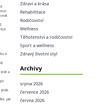
Zdraví a krása
od
noci.
Rehabilitace
ňovat
Rodičovství
áž
Wellness
mezi
Těhotenství a rodičovství
Sport a wellness
Zdravý životní styl
čku a
ně
Archivy
 krát a
 po
srpna 2026
jinak.
července 2026
te, jak
června 2026