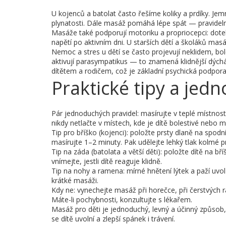
U kojenců a batolat často řešíme koliky a prdíky. Je
plynatosti. Dále masáž pomáhá lépe spát — pravidelný u
Masáže také podporují motoriku a propriocepci: dote
napětí po aktivním dni. U starších dětí a školáků masá
Nemoc a stres u dětí se často projevují neklidem, b
aktivují parasympatikus — to znamená klidnější dých
dítětem a rodičem, což je základní psychická podpora
Praktické tipy a jed
Pár jednoduchých pravidel: masírujte v teplé místnos
nikdy netlačte v místech, kde je dítě bolestivé nebo 
Tip pro bříško (kojenci): položte prsty dlaně na sp
masírujte 1–2 minuty. Pak udělejte lehký tlak kolmé
Tip na záda (batolata a větší děti): položte dítě na 
vnímejte, jestli dítě reaguje klidně.
Tip na nohy a ramena: mírné hnětení lýtek a paží uvol
krátké masáži.
Kdy ne: vynechejte masáž při horečce, při čerstvých 
Máte-li pochybnosti, konzultujte s lékařem.
Masáž pro děti je jednoduchý, levný a účinný způsob,
se dítě uvolní a zlepší spánek i trávení.