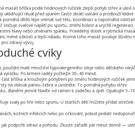
mná masáž bříška podle hodinových ručiček zlepší pohyb střev a uleví 
klidňující rituál před spaním často zkrátí usínání a prodlouží klidné 
k pomáhá dítěti lépe vnímat své tělo, koordinaci a napomáhá odstra
ž snižuje svalové napětí po sportu, zmírní bolest a urychlí regeneraci.
olestmi hlavy nebo změnami spánku. Pravidelný dotek a rytmická mas
ání, méně úzkosti a lepší náladu. Kromě toho masáž posiluje důvěru 
 pro zdravý vývoj.
noduché cviky
ti, použijte malé množství hypoalergenního oleje nebo dětského olejí
má vyrážku. Po krmení raději počkejte 30–40 minut.
odní část bříška a krouživým pohybem po směru hodinových ručiček jem
 prsty na oblouk pánev–žebra a uvolněte. To pomáhá pohybu střev.
bříško, dlaněmi jemně hlaďte od ramen k zadečku a zpět. Opakujte 5–10
ňuje svaly po hře nebo sportu. U starších dětí můžete přidat strečink
ranách, kožních infekcích nebo po očkování, pokud pediatr nedoporučí 
 jak podpořit zdraví a pohodu. Zkuste zařadit pár minut denně — uvidí