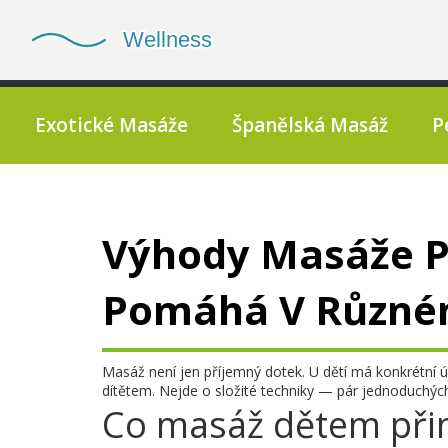
Exotické Masáže
Španělská Masáž
P
Výhody Masáže Pr
Pomáhá V Různé
Masáž není jen příjemný dotek. U dětí má konkrétní úč
dítětem. Nejde o složité techniky — pár jednoduchýc
Co masáž dětem při