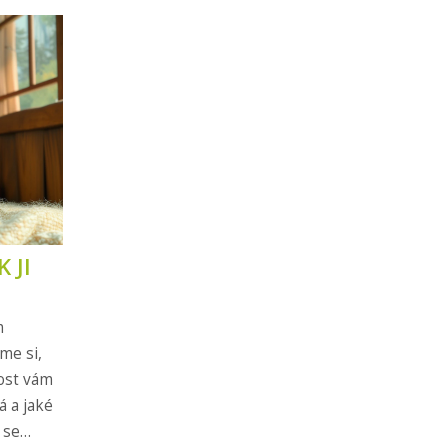
 JI
m
me si,
post vám
á a jaké
 se