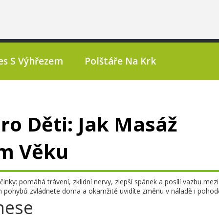
es S Výhřezem
Polštáře Na Krk
o Děti: Jak Masáž
m Věku
inky: pomáhá trávení, zklidní nervy, zlepší spánek a posílí vazbu mez
h pohybů zvládnete doma a okamžitě uvidíte změnu v náladě i pohodě
nese