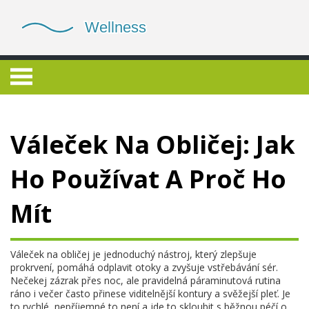
Váleček Na Obličej: Jak
Ho Používat A Proč Ho
Mít
Váleček na obličej je jednoduchý nástroj, který zlepšuje
prokrvení, pomáhá odplavit otoky a zvyšuje vstřebávání sér.
Nečekej zázrak přes noc, ale pravidelná páraminutová rutina
ráno i večer často přinese viditelnější kontury a svěžejší pleť. Je
to rychlé, nepříjemné to není a jde to skloubit s běžnou péčí o