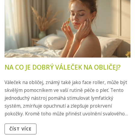
NA CO JE DOBRÝ VÁLEČEK NA OBLIČEJ?
Váleček na obličej, známý také jako face roller, může být
skvělým pomocníkem ve vaší rutině péče o pleť. Tento
jednoduchý nástroj pomáhá stimulovat lymfatický
systém, zmírňuje opuchnutí a zlepšuje prokrvení
pokožky. Kromě toho může přinést uvolnění svalového
napětí a podpořit produkci kolagenu. Objevte jeho
ČÍST VÍCE
benefity a zjistěte, jak správně váleček používat pro