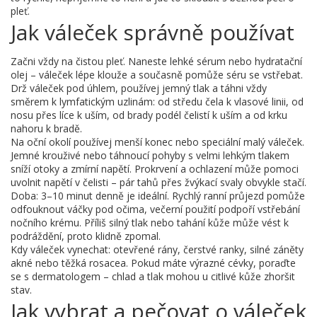
pleť.
Jak váleček správně používat
Začni vždy na čistou pleť. Naneste lehké sérum nebo hydratační
olej – váleček lépe klouže a současně pomůže séru se vstřebat.
Drž váleček pod úhlem, používej jemný tlak a táhni vždy
směrem k lymfatickým uzlinám: od středu čela k vlasové linii, od
nosu přes líce k uším, od brady podél čelistí k uším a od krku
nahoru k bradě.
Na oční okolí používej menší konec nebo speciální malý váleček.
Jemné krouživé nebo táhnoucí pohyby s velmi lehkým tlakem
sníží otoky a zmírní napětí. Prokrvení a ochlazení může pomoci
uvolnit napětí v čelisti – pár tahů přes žvýkací svaly obvykle stačí.
Doba: 3–10 minut denně je ideální. Rychlý ranní průjezd pomůže
odfouknout váčky pod očima, večerní použití podpoří vstřebání
nočního krému. Příliš silný tlak nebo tahání kůže může vést k
podráždění, proto klidně zpomal.
Kdy váleček vynechat: otevřené rány, čerstvé ranky, silné záněty
akné nebo těžká rosacea. Pokud máte výrazné cévky, poraďte
se s dermatologem – chlad a tlak mohou u citlivé kůže zhoršit
stav.
Jak vybrat a pečovat o váleček