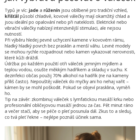
Typů je víc:
jade
a
růženín
jsou oblíbené pro tradiční vzhled,
křišťál
působí chladivě, kovové válečky mají okamžitý chlad a
jsou ideální po opalování nebo při nateklosti. Elektrické nebo
vibrační válečky nabízejí intenzivnější stimulaci, ale nejsou
nutností.
Při výběru hledej pevné uchycení kamene v kovovém rámu,
hladký hladký povrch bez prasklin a menší váhu. Levné modely
se mohou rychle rozpadnout nebo kamen vykazovat nerovnosti,
které kůži dráždí.
Údržba: po každém použití otři váleček jemným mýdlem a
teplou vodou, osušte měkkým hadříkem a skladuj v suchu. K
dezinfekci občas použij 70% alkohol na hadřík (ne na kameny
příliš často). Nepouštěj váleček do myčky ani ho nehaj vařit –
kámen by se mohl poškodit. Pokud se objeví prasklina, vyměň
ho.
Tip na závěr: zkombinuj váleček s lymfatickou masáží krku nebo
profesionální obličejovou masáží jednou za čas. Pět minut ráno
a večer stačí, aby se péče o pleť posunula dál. Zkus to a sleduj,
co tvá pleť řekne – nejlépe poznáš účinek sama.