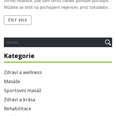
formu relaxace, pak vám tento článek pomůže pochopit.
Můžete se těšit na pochopení nejenom, proč čokoládová
masáž funguje tak dobře při snižování stresu, ale také jak
ČÍST VÍCE
vám může pomoci zlepšit celkové zdraví a pohodu.
Kategorie
Zdraví a wellness
Masáže
Sportovní masáž
Zdraví a krása
Rehabilitace