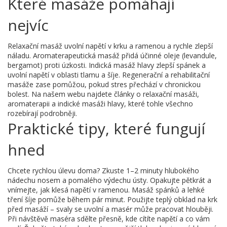
Které masáže pomáhají
nejvíc
Relaxační masáž uvolní napětí v krku a ramenou a rychle zlepší
náladu. Aromaterapeutická masáž přidá účinné oleje (levandule,
bergamot) proti úzkosti. Indická masáž hlavy zlepší spánek a
uvolní napětí v oblasti tlamu a šíje. Regenerační a rehabilitační
masáže zase pomůžou, pokud stres přechází v chronickou
bolest. Na našem webu najdete články o relaxační masáži,
aromaterapii a indické masáži hlavy, které tohle všechno
rozebírají podrobněji.
Praktické tipy, které fungují
hned
Chcete rychlou úlevu doma? Zkuste 1–2 minuty hlubokého
nádechu nosem a pomalého výdechu ústy. Opakujte pětkrát a
vnímejte, jak klesá napětí v ramenou. Masáž spánků a lehké
tření šíje pomůže během pár minut. Použijte teplý obklad na krk
před masáží – svaly se uvolní a masér může pracovat hlouběji.
Při návštěvě maséra sdělte přesně, kde cítíte napětí a co vám