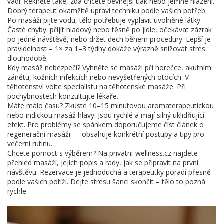
vadí. Řekněte také, zda chcete pevnější tlak nebo jemné hlazení.
Dobrý terapeut okamžitě upraví techniku podle vašich potřeb.
Po masáži pijte vodu, tělo potřebuje vyplavit uvolněné látky.
Časté chyby: přijít hladový nebo těsně po jídle, očekávat zázrak
po jedné návštěvě, nebo držet dech během procedury. Lepší je
pravidelnost – 1× za 1–3 týdny dokáže výrazně snižovat stres
dlouhodobě.
Kdy masáž nebezpečí? Vyhněte se masáži při horečce, akutním
zánětu, kožních infekcích nebo nevyšetřených otocích. V
těhotenství volte specialistu na těhotenské masáže. Při
pochybnostech konzultujte lékaře.
Máte málo času? Zkuste 10–15 minutovou aromaterapeutickou
nebo indickou masáž hlavy. Jsou rychlé a mají silný uklidňující
efekt. Pro problémy se spánkem doporučujeme číst článek o
regenerační masáži — obsahuje konkrétní postupy a tipy pro
večerní rutinu.
Chcete pomoct s výběrem? Na privatni-wellness.cz najdete
přehled masáží, jejich popis a rady, jak se připravit na první
návštěvu. Rezervace je jednoduchá a terapeutky poradí přesně
podle vašich potíží. Dejte stresu šanci skončit – tělo to pozná
rychle.