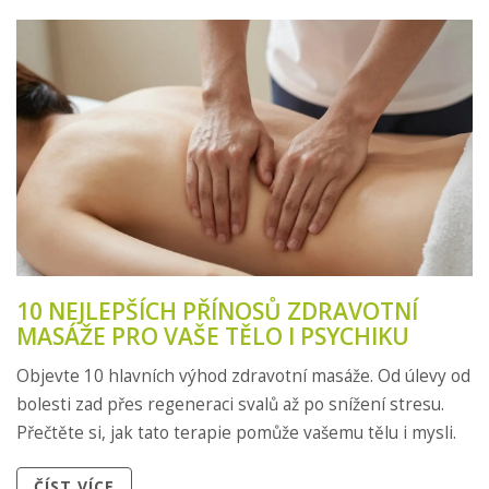
10 NEJLEPŠÍCH PŘÍNOSŮ ZDRAVOTNÍ
MASÁŽE PRO VAŠE TĚLO I PSYCHIKU
Objevte 10 hlavních výhod zdravotní masáže. Od úlevy od
bolesti zad přes regeneraci svalů až po snížení stresu.
Přečtěte si, jak tato terapie pomůže vašemu tělu i mysli.
ČÍST VÍCE