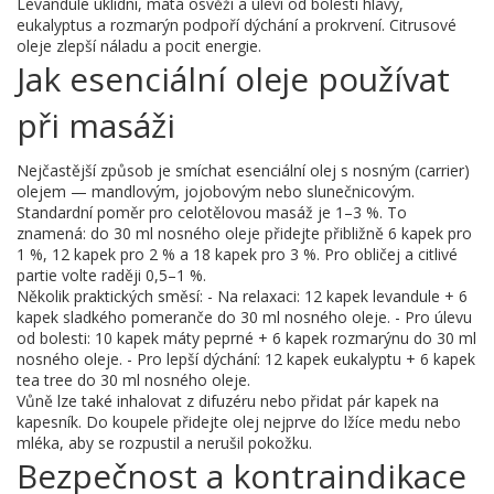
Levandule uklidní, máta osvěží a uleví od bolesti hlavy,
eukalyptus a rozmarýn podpoří dýchání a prokrvení. Citrusové
oleje zlepší náladu a pocit energie.
Jak esenciální oleje používat
při masáži
Nejčastější způsob je smíchat esenciální olej s nosným (carrier)
olejem — mandlovým, jojobovým nebo slunečnicovým.
Standardní poměr pro celotělovou masáž je 1–3 %. To
znamená: do 30 ml nosného oleje přidejte přibližně 6 kapek pro
1 %, 12 kapek pro 2 % a 18 kapek pro 3 %. Pro obličej a citlivé
partie volte raději 0,5–1 %.
Několik praktických směsí: - Na relaxaci: 12 kapek levandule + 6
kapek sladkého pomeranče do 30 ml nosného oleje. - Pro úlevu
od bolesti: 10 kapek máty peprné + 6 kapek rozmarýnu do 30 ml
nosného oleje. - Pro lepší dýchání: 12 kapek eukalyptu + 6 kapek
tea tree do 30 ml nosného oleje.
Vůně lze také inhalovat z difuzéru nebo přidat pár kapek na
kapesník. Do koupele přidejte olej nejprve do lžíce medu nebo
mléka, aby se rozpustil a nerušil pokožku.
Bezpečnost a kontraindikace