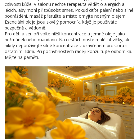
citlivosti kůže. V salonu nechte terapeuta vědět o alergiích a
lécích, aby mohl přizpůsobit směs. Pokud cítíte pálení nebo silné
podráždění, masáž přerušte a místo omyjte nosným olejem.
Esenciální oleje jsou skvělý pomocník, když je používáte
bezpečně a vědomě.
Pro děti a senioři volte nižší koncentrace a jemné oleje jako
heřmánek nebo mandarin. Na cestách noste malé lahvičky, ale
nikdy nepoužívejte silné koncentrace v uzavřeném prostoru s
ostatními lidmi. Při pochybnostech raději konzultujte odborníka.
Mějte na paměti.