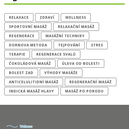
RELAXACE
ZDRAVÍ
WELLNESS
SPORTOVNÍ MASÁŽ
RELAXAČNÍ MASÁŽ
REGENERACE
MASÁŽNÍ TECHNIKY
DORNOVA METODA
TEJPOVÁNÍ
STRES
TERAPIE
REGENERACE SVALŮ
ČOKOLÁDOVÁ MASÁŽ
ÚLEVA OD BOLESTI
BOLEST ZAD
VÝHODY MASÁŽE
ANTICELULITIDNÍ MASÁŽ
REGENERAČNÍ MASÁŽ
INDICKÁ MASÁŽ HLAVY
MASÁŽ PO PORODU