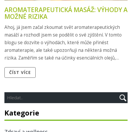
AROMATERAPEUTICKÁ MASÁŽ: VÝHODY A
MOŽNÉ RIZIKA
Ahoj, já jsem začal zkoumat svět aromaterapeutických
masáží a rozhodl jsem se podělit o své zjištění. V tomto
blogu se dozvíte o výhodách, které může přinést
aromaterapie, ale také upozorňuji na některá možná
rizika. Zaměřím se také na účinky esenciálních olejů,
které jsou klíčovou složkou této terapie. Téma může být
ČÍST VÍCE
pro někoho nové, ale určitě stojí za to vědět více.
Kategorie
Zdraví a wellness