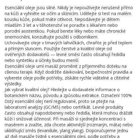
Esenciální oleje jsou silné. Nikdy je nepoužívejte nerušeně přímo
na kůži a vyhněte se očím a sliznicím. Udělejte si test na malém
kousku kůže, pokud máte citlivost. Nepodávejte je dětem
mladším 3 let a v těhotenství se poraďte s lékařem nebo
porodní asistentkou. Pokud berete léky nebo máte chronické
onemocnění, konzultujte použití s odborníkem.
Uchovávejte oleje v tmavých lahvičkách, chraňte je před teplem
a přímým sluncem. Použijte čerstvé a kvalitní oleje od
ověřených dodavatelů — levné směsi často obsahují ředidla
nebo syntetiku a účinky budou menší.
Esenciální oleje umí masáž proměnit z příjemného doteku na
cílenou terapii. Když dodržíte dávkování, bezpečnostní pravidla a
vyberete oleje podle potřeby, získáte rychle viditelné a cítitelné
výsledky.
Jak vybrat kvalitní olej? Hledejte u dodavatele informace o
botanickém názvu, původu a způsobu extrakce. Označení 100%
čistý esenciální olej není regulované, proto se ptejte na
laboratorní analýzy (GC/MS) nebo certifikát. Levné produkty
často obsahují napodobeniny nebo ředidla, která mohou dráždit
kůži i snižovat účinnost. Při masáži si sjednejte koncentraci s
masérem a zvažte, zda chcete aktivnější (rozmarýn, máta) nebo
uklidňující směs (levandule, ylang ylang). Doporučujeme jednu
až dvě masáže týdně s esenciálními oleji, podle potřeby a