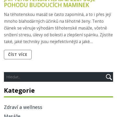
POHODU BUDOUCÍCH MAMINEK
Na těhotenskou masáž se často zapomíná, a to i přes její
mnoho blahodárných účinků na těhotné ženy. Tento
článek se věnuje výhodám těhotenské masáže, včetně
snížení stresu, úlevy od bolesti a zlepšení spánku. Zjistíte
také, jaké techniky jsou nejefektivnější a jaké
bezpečnostní opatření je nutné dodržovat. Naučte se, jak
ČÍST VÍCE
vám tato jemná péče během těhotenství může
poskytnout zaslouženou úlevu a pohodlí.
Kategorie
Zdraví a wellness
Masáže