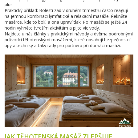
plus.
Praktický příklad: Bolesti zad v druhém trimestru často reagují
na jemnou kombinaci lymfatické a relaxační masáže. Řekněte
masérce, kde to bolí, a ona upraví tlak. Po masáži se ještě 24
hodin vyhněte tvrdším aktivitám a pijte víc vody.
Najdete u nás články s praktickými návody a dvěma podrobnými
průvodci těhotenskými masážemi, které obsahují bezpečnostní
tipy a techniky a taky rady pro partnera při domácí masáži.
JAK TĚHOTENSKÁ MASÁŽ ZLEPŠUJE