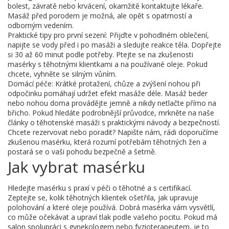
bolest, závratě nebo krvácení, okamžitě kontaktujte lékaře.
Masáž před porodem je možná, ale opět s opatrností a
odborným vedením.
Praktické tipy pro první sezení: Přijďte v pohodlném oblečení,
napijte se vody před i po masáži a sledujte reakce těla. Dopřejte
si 30 až 60 minut podle potřeby. Ptejte se na zkušenosti
masérky s těhotnými klientkami a na používané oleje. Pokud
chcete, vyhněte se silným vůním.
Domácí péče: Krátké protažení, chůze a zvýšení nohou při
odpočinku pomáhají udržet efekt masáže déle. Masáž beder
nebo nohou doma provádějte jemně a nikdy netlačte přímo na
břicho. Pokud hledáte podrobnější průvodce, mrkněte na naše
články o těhotenské masáži s praktickými návody a bezpečností.
Chcete rezervovat nebo poradit? Napište nám, rádi doporučíme
zkušenou masérku, která rozumí potřebám těhotných žen a
postará se o vaši pohodu bezpečně a šetrně.
Jak vybrat masérku
Hledejte masérku s praxí v péči o těhotné a s certifikací.
Zeptejte se, kolik těhotných klientek ošetřila, jak upravuje
polohování a které oleje používá. Dobrá masérka vám vysvětlí,
co může očekávat a upraví tlak podle vašeho pocitu. Pokud má
salon spolupráci s gynekologem nebo fyzioterapeutem, je to