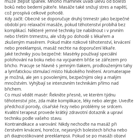
může zlepšit spánek. Mnoho maminek uvádí úlevu od bolesti
boků nebo bederní páteře. Masáže také snižují stres a napětí,
což prospívá celkové pohodě.
Kdy začít: Obecně se doporučuje druhý trimestr jako bezpečné
období pro relaxační masáže, pokud těhotenství probíhá bez
komplikací. Některé jemné techniky lze nabídnout i v prvním
nebo třetím trimestru, ale vždy po dohodě s lékařem a
zkušeným masérem. Pokud máte rizikové těhotenství, krvácení
nebo preeklampsii, masáž nechte na doporučení lékaře.
Jaké techniky jsou bezpečné: Masérky používají speciální
polohování na boku nebo na vycpaném břiše se zářezem pro
břicho. Pracuje se hlavně s jemným tlakem, prodlouženými tahy
a lymfatickou stimulací místo hlubokého hnětení. Aromaterapie
je možná, ale jen s povolenými, bezpečnými oleji a malým
množstvím. Vyhýbají se intenzivním technikám přímo nad
břichem.
Co musí vědět masér: Řekněte přesně, ve kterém týdnu
těhotenství jste, zda máte komplikace, léky nebo alergie. Uveďte
předchozí porody, císařské řezy nebo problémy se srdcem.
Kvalitní terapeut provede krátký zdravotní dotazník a upraví
techniku podle vašeho stavu.
Kontraindikace a varování: Nikdy nechoďte na masáž při
čerstvém krvácení, horečce, nejasných bolestech břicha nebo
při diagnostikované preeklampsii. Pokud se po masáži objeví