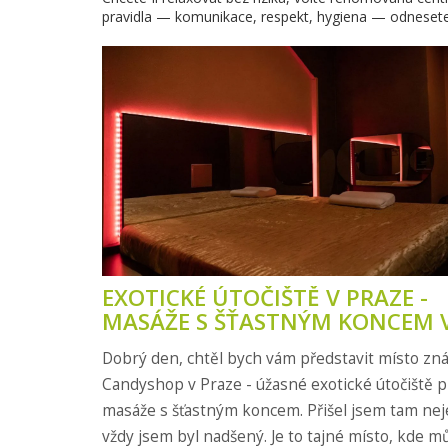
pravidla — komunikace, respekt, hygiena — odnesete si
EXOTICKÉ ÚTOČIŠTĚ V PRAZE -
MASÁŽE S ŠŤASTNÝM KONCEM 
CANDYSHOPU
Dobrý den, chtěl bych vám představit místo zn
Candyshop v Praze - úžasné exotické útočiště p
masáže s šťastným koncem. Přišel jsem tam ne
vždy jsem byl nadšený. Je to tajné místo, kde m