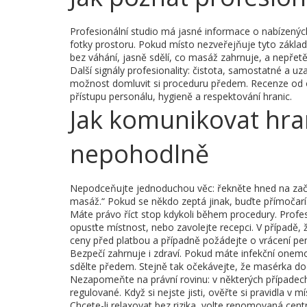
Profesionální studio má jasné informace o nabízených
fotky prostoru. Pokud místo nezveřejňuje tyto zákla
bez váhání, jasně sdělí, co masáž zahrnuje, a nepřet
Další signály profesionality: čistota, samostatné a 
možnost domluvit si proceduru předem. Recenze od o
přístupu personálu, hygieně a respektování hranic.
Jak komunikovat hrani
nepohodlně
Nepodceňujte jednoduchou věc: řekněte hned na začát
masáž.“ Pokud se někdo zeptá jinak, buďte přímočar
Máte právo říct stop kdykoli během procedury. Profes
opusťte místnost, nebo zavolejte recepci. V případě,
ceny před platbou a případně požádejte o vrácení pen
Bezpečí zahrnuje i zdraví. Pokud máte infekční one
sdělte předem. Stejně tak očekávejte, že masérka dod
Nezapomeňte na právní rovinu: v některých případec
regulované. Když si nejste jisti, ověřte si pravidla v
Chcete-li relaxovat bez rizika, volte renomovaná cen