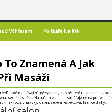
es S Výhřezem
Polštáře Na Krk
o To Znamená A Jak
Při Masáži
tředí a lidé mu dávají různé významy. Pro některé to znamená zakon
menat sexuální službu. Na našem webu se zaměřujeme na profesionál
dit, jak rozlišit nabídky, chránit sebe a respektovat hranice druhých.
ální salon