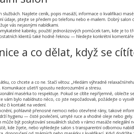
 službách. Najdete ceník, popis masáží, informace o kvalifikaci masé
dní údaje, ptejte se předem po telefonu nebo e-mailem. Dobrý salon 
ěžuje vás nejasnými nabídkami.
uzamykatelné kabinky, použití jednorázových pomůcek tam, kde je to tř
statních klientů také hodně řeknou — hledejte konkrétní komentáře
ce a co dělat, když se cítí
ku, co chcete a co ne. Stačí větou: „Hledám výhradně relaxační/rehab
í. Komunikace ušetří spoustu nedorozumění a stresu.
ionální masérka to respektuje. Pokud se cítíte nepříjemně, oblečte s
 že vám bylo nabídnuto něco, co jste nepožadovali, požádejte o vysvět
ěz či kontakt na vedení.
mocnění, pohlavně přenosné nemoci nebo otevřené rány, takové info
rží hygienu — čisté povlečení, umyté ruce a vhodné oleje nebo gely.
h může být poskytování sexuálních služeb v rámci masáže nelegální 
 místě, kde žijete, nebo vyhledejte salon s transparentní odbornou nabíd
tra, doporučení od známých nebo masérky s kvalifikací. Když dodržíte 