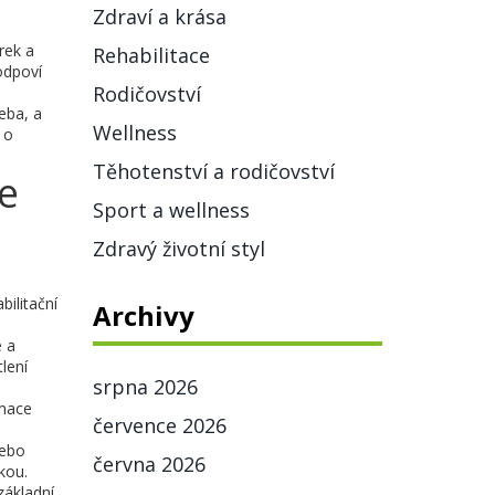
Zdraví a krása
rek a
Rehabilitace
odpoví
Rodičovství
eba, a
Wellness
 o
Těhotenství a rodičovství
te
Sport a wellness
Zdravý životní styl
ilitační
Archivy
e a
lení
srpna 2026
rmace
července 2026
nebo
června 2026
kou.
základní