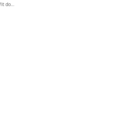
it do
o na
aci.
yshop je