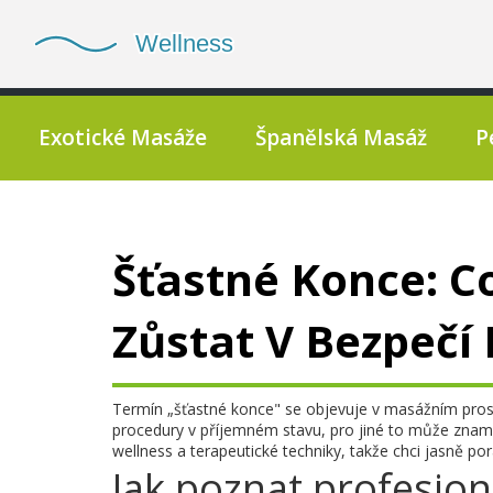
Exotické Masáže
Španělská Masáž
P
Šťastné Konce: C
Zůstat V Bezpečí 
Termín „šťastné konce" se objevuje v masážním pros
procedury v příjemném stavu, pro jiné to může zna
wellness a terapeutické techniky, takže chci jasně pora
Jak poznat profesion