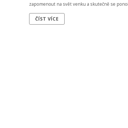
zapomenout na svět venku a skutečně se ponoř
pocitů. Profesionální masérky znají své řemesl
ČÍST VÍCE
maximum a vždy vám poskytnou perfektní relax
Zkrátka, když hledáte něco extra v Praze, Cand
tím pravým místem.