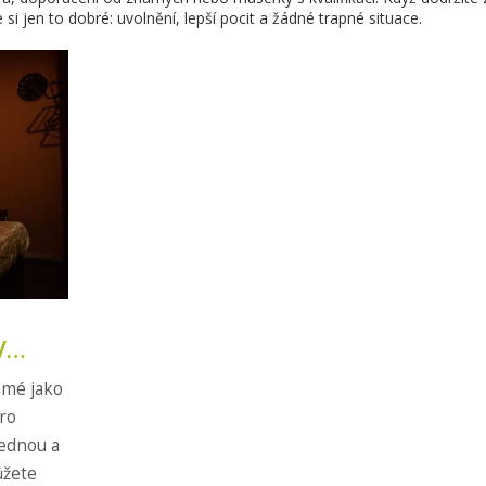
 jen to dobré: uvolnění, lepší pocit a žádné trapné situace.
V
ámé jako
ro
jednou a
ůžete