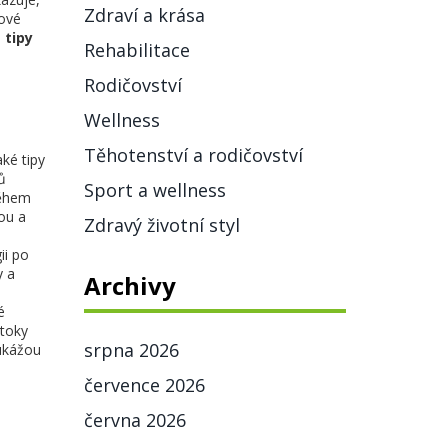
Zdraví a krása
lové
 tipy
Rehabilitace
Rodičovství
Wellness
Těhotenství a rodičovství
ké tipy
ů
Sport a wellness
během
ou a
Zdravý životní styl
ii po
y a
Archivy
é
otoky
srpna 2026
kážou
července 2026
června 2026