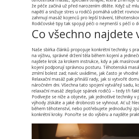
že péče začíná už před narozením dítěte. Když už ml
napětí a snižuje stres u rodičů
pomáhá udržet rovnováh
zahrnují masáž kojenců pro lepší trávení, těhotensk
Rodičovské tipy tak spojují péči o nejmenší s péčí o 
Co všechno najdete 
Naše sbírka článků propojuje konkrétní techniky s pr
na výživu, správné držení těla během kojení a jedine
najdete krok za krokem instrukce, kdy a jak masírovat
kojení podporují správnou posturu. Těhotenská masáž
zmírní bolest zad; navíc uvádíme, jak často je vhodn
Relaxační masáž pak přináší rady, jak si vytvořit do
náročném dni. Všechna tato spojení vytvářejí sadu, 
relaxační masáž
zlepšuje spánek rodičů – tedy tři fa
Podívejte se níže a objevte, jak jednotlivé techniky v
výhody získáte a jaké drobnosti se vyhnout. Ať už hled
během těhotenství, nebo potřebujete jednoduchý způ
konkrétní kroky. Ponořte se do výběru a najděte prak