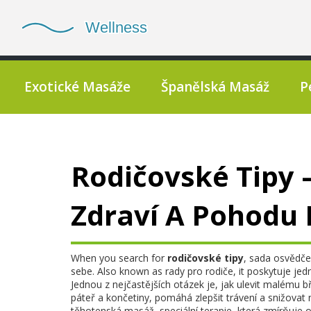
Exotické Masáže
Španělská Masáž
P
Rodičovské Tipy 
Zdraví A Pohodu 
When you search for
rodičovské tipy
,
sada osvědčen
sebe
. Also known as
rady pro rodiče
, it
poskytuje je
Jednou z nejčastějších otázek je, jak ulevit malému bří
páteř a končetiny, pomáhá zlepšit trávení a snižovat
těhotenská masáž
,
speciální terapie, která zmírňuje