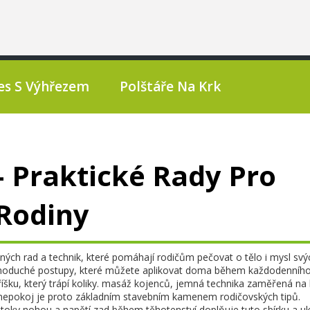
es S Výhřezem
Polštáře Na Krk
– Praktické Rady Pro
Rodiny
ých rad a technik, které pomáhají rodičům pečovat o tělo i mysl svýc
dnoduché postupy, které můžete aplikovat doma během každodenníh
šku, který trápí koliky.
masáž kojenců
,
jemná technika zaměřená na 
 nepokoj
je proto základním stavebním kamenem rodičovských tipů.
 otoky nohou a napětí zad během těhotenství
doplňuje tuto sbírku a u