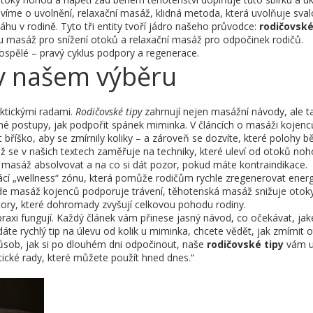
uvíme o uvolnění,
relaxační masáž
,
klidná metoda, která uvolňuje sva
u v rodině. Tyto tři entity tvoří jádro našeho průvodce:
rodičovské
ou masáž pro snížení otoků a relaxační masáž pro odpočinek rodičů.
dospělé – pravý cyklus podpory a regenerace.
v našem výběru
aktickými radami.
Rodičovské tipy
zahrnují nejen masážní návody, ale ta
čné postupy, jak podpořit spánek miminka. V článcích o masáži kojenc
 bříško, aby se zmírnily koliky – a zároveň se dozvíte, které polohy 
 se v našich textech zaměřuje na techniky, které uleví od otoků noh
é masáž absolvovat a na co si dát pozor, pokud máte kontraindikace.
mácí „wellness“ zónu, která pomůže rodičům rychle zregenerovat energ
kde
masáž kojenců
podporuje trávení,
těhotenská masáž
snižuje otok
ktory, které dohromady zvyšují celkovou pohodu rodiny.
 praxi fungují. Každý článek vám přinese jasný návod, co očekávat, jak
áte rychlý tip na úlevu od kolik u miminka, chcete vědět, jak zmírnit 
sob, jak si po dlouhém dni odpočinout, naše
rodičovské tipy
vám u
tické rady, které můžete použít hned dnes.“