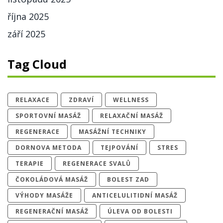
října 2025
září 2025
Tag Cloud
RELAXACE
ZDRAVÍ
WELLNESS
SPORTOVNÍ MASÁŽ
RELAXAČNÍ MASÁŽ
REGENERACE
MASÁŽNÍ TECHNIKY
DORNOVA METODA
TEJPOVÁNÍ
STRES
TERAPIE
REGENERACE SVALŮ
ČOKOLÁDOVÁ MASÁŽ
BOLEST ZAD
VÝHODY MASÁŽE
ANTICELULITIDNÍ MASÁŽ
REGENERAČNÍ MASÁŽ
ÚLEVA OD BOLESTI