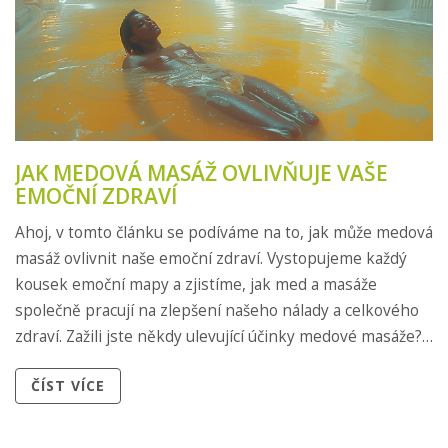
JAK MEDOVÁ MASÁŽ OVLIVŇUJE VAŠE
EMOČNÍ ZDRAVÍ
Ahoj, v tomto článku se podíváme na to, jak může medová
masáž ovlivnit naše emoční zdraví. Vystopujeme každý
kousek emoční mapy a zjistíme, jak med a masáže
společně pracují na zlepšení našeho nálady a celkového
zdraví. Zažili jste někdy ulevující účinky medové masáže?
Pokud ne, dovolte mi vám to představit bližněji. Připojte
ČÍST VÍCE
se ke mně a společně prozkoumejme tuto jedinečnou
formu péče o sebe sama.