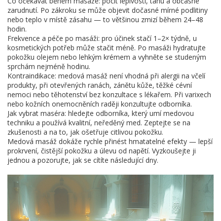
Co očekávat během masáže: pocit lepivosti, tahu a občasné
zarudnutí. Po zákroku se může objevit dočasné mírné podlitiny
nebo teplo v místě zásahu — to většinou zmizí během 24–48
hodin.
Frekvence a péče po masáži: pro účinek stačí 1–2× týdně, u
kosmetických potřeb může stačit méně. Po masáži hydratujte
pokožku olejem nebo lehkým krémem a vyhněte se studeným
sprchám nejméně hodinu.
Kontraindikace: medová masáž není vhodná při alergii na včelí
produkty, při otevřených ranách, zánětu kůže, těžké cévní
nemoci nebo těhotenství bez konzultace s lékařem. Při varixech
nebo kožních onemocněních raději konzultujte odborníka.
Jak vybrat maséra: hledejte odborníka, který umí medovou
techniku a používá kvalitní, neředěný med. Zeptejte se na
zkušenosti a na to, jak ošetřuje citlivou pokožku.
Medová masáž dokáže rychle přinést hmatatelné efekty — lepší
prokrvení, čistější pokožku a úlevu od napětí. Vyzkoušejte ji
jednou a pozorujte, jak se cítíte následující dny.