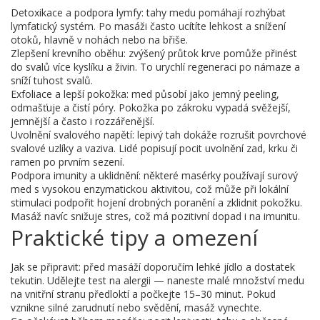
Detoxikace a podpora lymfy: tahy medu pomáhají rozhýbat
lymfatický systém. Po masáži často ucítíte lehkost a snížení
otoků, hlavně v nohách nebo na břiše.
Zlepšení krevního oběhu: zvýšený průtok krve pomůže přinést
do svalů více kyslíku a živin. To urychlí regeneraci po námaze a
sníží tuhost svalů.
Exfoliace a lepší pokožka: med působí jako jemný peeling,
odmašťuje a čistí póry. Pokožka po zákroku vypadá svěžejší,
jemnější a často i rozzářenější.
Uvolnění svalového napětí: lepivý tah dokáže rozrušit povrchové
svalové uzlíky a vaziva. Lidé popisují pocit uvolnění zad, krku či
ramen po prvním sezení.
Podpora imunity a uklidnění: některé masérky používají surový
med s vysokou enzymatickou aktivitou, což může při lokální
stimulaci podpořit hojení drobných poranění a zklidnit pokožku.
Masáž navíc snižuje stres, což má pozitivní dopad i na imunitu.
Praktické tipy a omezení
Jak se připravit: před masáží doporučím lehké jídlo a dostatek
tekutin. Udělejte test na alergii — naneste malé množství medu
na vnitřní stranu předloktí a počkejte 15–30 minut. Pokud
vznikne silné zarudnutí nebo svědění, masáž vynechte.