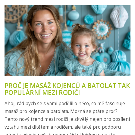
PROČ JE MASÁŽ KOJENCŮ A BATOLAT TAK
POPULÁRNÍ MEZI RODIČI
Ahoj, rád bych se s vámi podělil o něco, co mě fascinuje -
masáž pro kojence a batolata. Možná se ptáte proč?
Tento nový trend mezi rodiči je skvělý nejen pro posílení
vztahu mezi dítětem a rodičem, ale také pro podporu
zdraví a vývoje našich nejmenších. Pojďme se na to