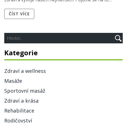
společně podívat a zjistit, proč je masáž kojenců a batolat
ČÍST VÍCE
tak populární.
Kategorie
Zdraví a wellness
Masáže
Sportovní masáž
Zdraví a krása
Rehabilitace
Rodičovství