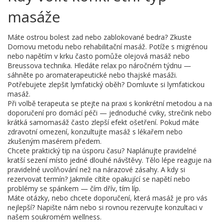
masáže
Máte ostrou bolest zad nebo zablokované bedra? Zkuste
Dornovu metodu nebo rehabilitační masáž. Potíže s migrénou
nebo napětím v krku často pomůže olejová masáž nebo
Breussova technika. Hledáte relax po náročném týdnu —
sáhněte po aromaterapeutické nebo thajské masáži.
Potřebujete zlepšit lymfatický oběh? Domluvte si lymfatickou
masáž.
Při volbě terapeuta se ptejte na praxi s konkrétní metodou a na
doporučení pro domácí péči — jednoduché cviky, strečink nebo
krátká samomasáž často zlepší efekt ošetření. Pokud máte
zdravotní omezení, konzultujte masáž s lékařem nebo
zkušeným masérem předem.
Chcete praktický tip na úsporu času? Naplánujte pravidelné
kratší sezení místo jedné dlouhé návštěvy. Tělo lépe reaguje na
pravidelné uvolňování než na nárazové zásahy. A kdy si
rezervovat termín? Jakmile cítíte opakující se napětí nebo
problémy se spánkem — čím dřív, tím líp.
Máte otázky, nebo chcete doporučení, která masáž je pro vás
nejlepší? Napište nám nebo si rovnou rezervujte konzultaci v
našem soukromém wellness.