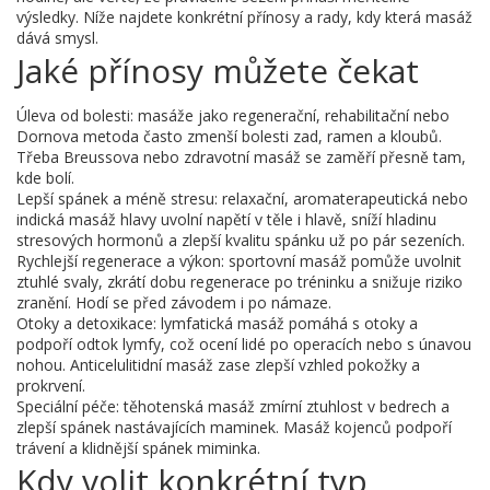
výsledky. Níže najdete konkrétní přínosy a rady, kdy která masáž
dává smysl.
Jaké přínosy můžete čekat
Úleva od bolesti: masáže jako regenerační, rehabilitační nebo
Dornova metoda často zmenší bolesti zad, ramen a kloubů.
Třeba Breussova nebo zdravotní masáž se zaměří přesně tam,
kde bolí.
Lepší spánek a méně stresu: relaxační, aromaterapeutická nebo
indická masáž hlavy uvolní napětí v těle i hlavě, sníží hladinu
stresových hormonů a zlepší kvalitu spánku už po pár sezeních.
Rychlejší regenerace a výkon: sportovní masáž pomůže uvolnit
ztuhlé svaly, zkrátí dobu regenerace po tréninku a snižuje riziko
zranění. Hodí se před závodem i po námaze.
Otoky a detoxikace: lymfatická masáž pomáhá s otoky a
podpoří odtok lymfy, což ocení lidé po operacích nebo s únavou
nohou. Anticelulitidní masáž zase zlepší vzhled pokožky a
prokrvení.
Speciální péče: těhotenská masáž zmírní ztuhlost v bedrech a
zlepší spánek nastávajících maminek. Masáž kojenců podpoří
trávení a klidnější spánek miminka.
Kdy volit konkrétní typ