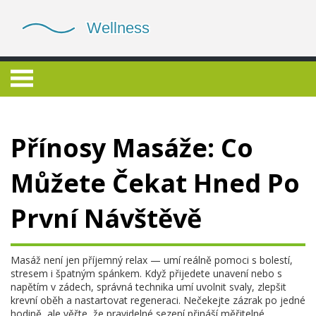
Přínosy Masáže: Co
Můžete Čekat Hned Po
První Návštěvě
Masáž není jen příjemný relax — umí reálně pomoci s bolestí,
stresem i špatným spánkem. Když přijedete unavení nebo s
napětím v zádech, správná technika umí uvolnit svaly, zlepšit
krevní oběh a nastartovat regeneraci. Nečekejte zázrak po jedné
hodině, ale věřte, že pravidelné sezení přináší měřitelné