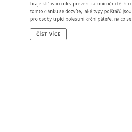
hraje klíčovou roli v prevenci a zmírnění těchto 
tomto článku se dozvíte, jaké typy polštářů jso
pro osoby trpící bolestmi krční páteře, na co se
výběru zaměřit a jak správně polštář používat, 
ČÍST VÍCE
podpořil správné držení těla během spánku.