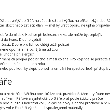
šší a pevnější polštář, na zádech střední výšku, na břiše nízký nebo ž
štář složit nebo zatlačit dlaní — měl by vrátit oporu, ne úplně propadn
ře tlumí tlak. Hodí se při bolestech krku, ale může být teplejší.
cí do tvaru. Dlouho vydrží.
tit. Dobré pro lidi, co chtějí tužší polštář.
méně oporné a náročnější na údržbu.
, vhodná při alergiích.
r menších podpěr pod břicho a mezi kolena. Pro kojence se poraďte 
řům u dětí do jednoho roku.
nebo pod kotníky zlepší pohodlí a umožní terapeutovi lepší přístup k
áře
achu a roztočům. Většinu povlaků lze prát pravidelně. Memory foam ne
adříkem. Péřové a syntetické polštáře prát podle štítku v pračce.
 v noci budíte s bolestmi krku, je čas na nový. Obecně prachové a pé
iky volte častější výměnu a hypoalergenní materiály.