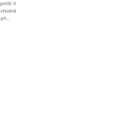
potíží. V
u vhodné
 při
aby