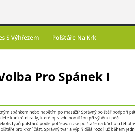
es S Výhřezem
Polštáře Na Krk
Volba Pro Spánek I
 špatným spánkem nebo napětím po masáži? Správný polštář podpoří pát
te konkrétní rady, které opravdu pomůžou při výběru i péči.
olik typů polštářů podle potřeby: nízké polštáře na břicho u těhotn
štáře pro krční část. Správný tvar a výplň dělá rozdíl už během jedn