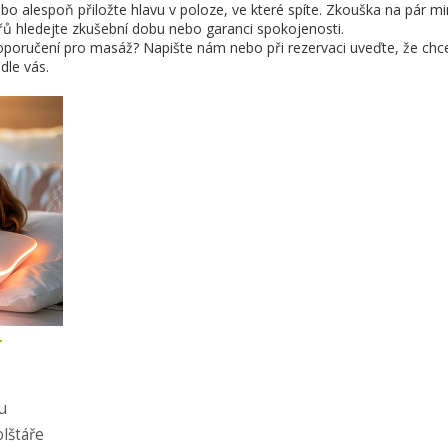
ebo alespoň přiložte hlavu v poloze, ve které spíte. Zkouška na pár mi
ářů hledejte zkušební dobu nebo garanci spokojenosti.
poručení pro masáž? Napište nám nebo při rezervaci uveďte, že chc
dle vás.
T
u
lštáře