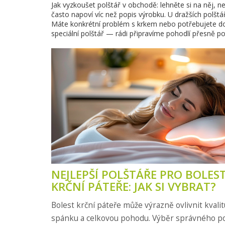
Jak vyzkoušet polštář v obchodě: lehněte si na něj, n
často napoví víc než popis výrobku. U dražších polšt
Máte konkrétní problém s krkem nebo potřebujete do
speciální polštář — rádi připravíme pohodlí přesně po
NEJLEPŠÍ POLŠTÁŘE PRO BOLES
KRČNÍ PÁTEŘE: JAK SI VYBRAT?
Bolest krční páteře může výrazně ovlivnit kvalit
spánku a celkovou pohodu. Výběr správného po