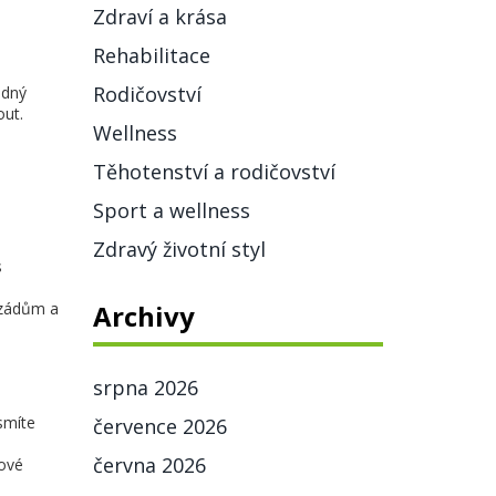
Zdraví a krása
Rehabilitace
Rodičovství
ádný
out.
Wellness
Těhotenství a rodičovství
Sport a wellness
Zdravý životní styl
s
 zádům a
Archivy
srpna 2026
smíte
července 2026
června 2026
řové