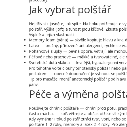
Jak vybrat polštář
Nejdřív si ujasněte, jak spíte. Na boku potřebujete vy
polštář. Výška (loft) a tuhost jsou klíčové. Zkuste pol
Výplně a jejich vlastnosti:
Memory foam (pěna) — skvěle kopíruje hlavu a krk, dob
Latex — pružný, přirozeně antialergenní, rychle se vra
Pohankové slupky — pevná opora, větrají, ale mohou šus
Péřové nebo prachové — měkké a tvarovatelné, ale 
Syntetická dutá vlákna — levnější, hypoalergenní verze
Pro těhotné volte dlouhý těhotenský polštář nebo pá
pediatrem — obecné doporučení je vyhnout se polštá
Tip pro masáže: menší anatomický polštář pod hlavu 
pánvi.
Péče a výměna polšt
Používejte chránič polštáře — chrání proti potu, pr
často máchat — spíš větrejte a občas otřete vlhkým h
Kdy vyměnit? Pokud polštář ztrácí tvar, voní, nebo se
polštáře 1–2 roky, memory a latex 2–4 roky. Pro alerg