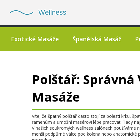
Exotické Masáže
Španělská Masáž
P
Polštář: Správná 
Masáže
Víte, že špatný polštář často stojí za bolestí krku,
ramenům a umožní masérovi lépe pracovat. Tady najde
V našich soukromých wellness salónech používáme něk
menší podpůrné válce pod kolena nebo anatomické pol
procedury.