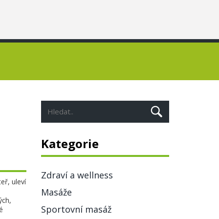
Kategorie
Zdraví a wellness
eř, uleví
Masáže
ých,
Sportovní masáž
é