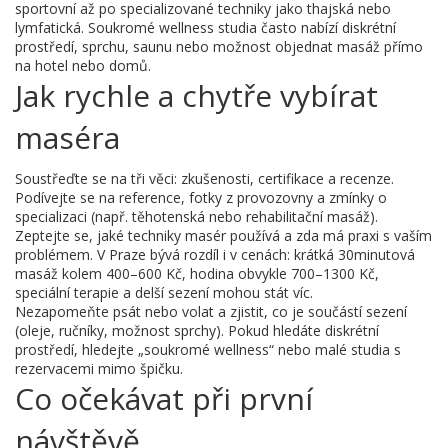
sportovní až po specializované techniky jako thajská nebo
lymfatická. Soukromé wellness studia často nabízí diskrétní
prostředí, sprchu, saunu nebo možnost objednat masáž přímo
na hotel nebo domů.
Jak rychle a chytře vybírat
maséra
Soustřeďte se na tři věci: zkušenosti, certifikace a recenze.
Podívejte se na reference, fotky z provozovny a zmínky o
specializaci (např. těhotenská nebo rehabilitační masáž).
Zeptejte se, jaké techniky masér používá a zda má praxi s vaším
problémem. V Praze bývá rozdíl i v cenách: krátká 30minutová
masáž kolem 400–600 Kč, hodina obvykle 700–1300 Kč,
speciální terapie a delší sezení mohou stát víc.
Nezapomeňte psát nebo volat a zjistit, co je součástí sezení
(oleje, ručníky, možnost sprchy). Pokud hledáte diskrétní
prostředí, hledejte „soukromé wellness“ nebo malé studia s
rezervacemi mimo špičku.
Co očekávat při první
návštěvě