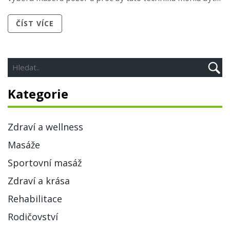
přesně to, co po náročném týdnu potřebujete. Dozvíte se
ČÍST VÍCE
i několik tipů, jak si jednoduché masážní triky můžete
vyzkoušet doma. Pokud hledáte něco, co opravdu
účinkuje a není to jen další trend, čtěte dál.
Kategorie
Zdraví a wellness
Masáže
Sportovní masáž
Zdraví a krása
Rehabilitace
Rodičovství