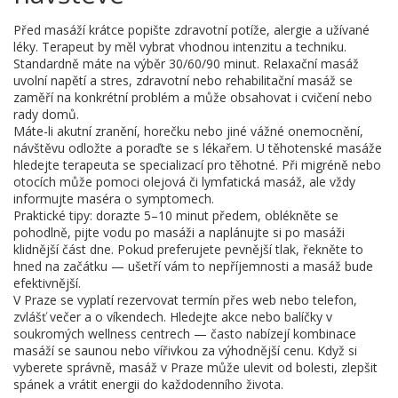
Před masáží krátce popište zdravotní potíže, alergie a užívané
léky. Terapeut by měl vybrat vhodnou intenzitu a techniku.
Standardně máte na výběr 30/60/90 minut. Relaxační masáž
uvolní napětí a stres, zdravotní nebo rehabilitační masáž se
zaměří na konkrétní problém a může obsahovat i cvičení nebo
rady domů.
Máte-li akutní zranění, horečku nebo jiné vážné onemocnění,
návštěvu odložte a poraďte se s lékařem. U těhotenské masáže
hledejte terapeuta se specializací pro těhotné. Při migréně nebo
otocích může pomoci olejová či lymfatická masáž, ale vždy
informujte maséra o symptomech.
Praktické tipy: dorazte 5–10 minut předem, oblékněte se
pohodlně, pijte vodu po masáži a naplánujte si po masáži
klidnější část dne. Pokud preferujete pevnější tlak, řekněte to
hned na začátku — ušetří vám to nepříjemnosti a masáž bude
efektivnější.
V Praze se vyplatí rezervovat termín přes web nebo telefon,
zvlášť večer a o víkendech. Hledejte akce nebo balíčky v
soukromých wellness centrech — často nabízejí kombinace
masáží se saunou nebo vířivkou za výhodnější cenu. Když si
vyberete správně, masáž v Praze může ulevit od bolesti, zlepšit
spánek a vrátit energii do každodenního života.