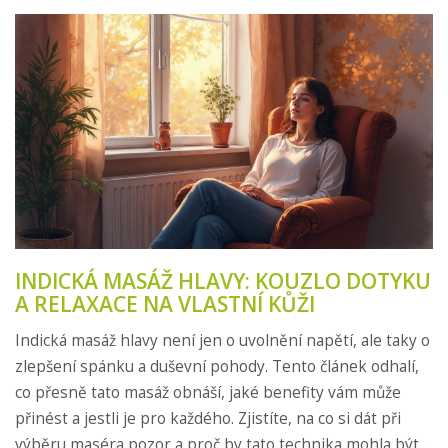
INDICKÁ MASÁŽ HLAVY: KOUZLO DOTYKU
A RELAXACE NA VLASTNÍ KŮŽI
Indická masáž hlavy není jen o uvolnění napětí, ale taky o
zlepšení spánku a duševní pohody. Tento článek odhalí,
co přesně tato masáž obnáší, jaké benefity vám může
přinést a jestli je pro každého. Zjistíte, na co si dát při
výběru maséra pozor a proč by tato technika mohla být