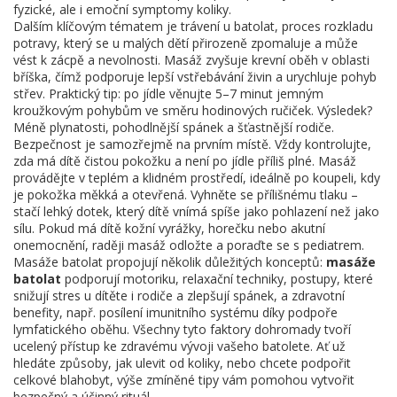
fyzické, ale i emoční symptomy koliky.
Dalším klíčovým tématem je
trávení u batolat
,
proces rozkladu
potravy, který se u malých dětí přirozeně zpomaluje a může
vést k zácpě a nevolnosti
. Masáž zvyšuje krevní oběh v oblasti
bříška, čímž podporuje lepší vstřebávání živin a urychluje pohyb
střev. Praktický tip: po jídle věnujte 5–7 minut jemným
kroužkovým pohybům ve směru hodinových ručiček. Výsledek?
Méně plynatosti, pohodlnější spánek a šťastnější rodiče.
Bezpečnost je samozřejmě na prvním místě. Vždy kontrolujte,
zda má dítě čistou pokožku a není po jídle příliš plné. Masáž
provádějte v teplém a klidném prostředí, ideálně po koupeli, kdy
je pokožka měkká a otevřená. Vyhněte se přílišnému tlaku –
stačí lehký dotek, který dítě vnímá spíše jako pohlazení než jako
sílu. Pokud má dítě kožní vyrážky, horečku nebo akutní
onemocnění, raději masáž odložte a poraďte se s pediatrem.
Masáže batolat propojují několik důležitých konceptů:
masáže
batolat
podporují motoriku,
relaxační techniky
,
postupy, které
snižují stres u dítěte i rodiče
a zlepšují spánek, a
zdravotní
benefity
,
např. posílení imunitního systému díky podpoře
lymfatického oběhu
. Všechny tyto faktory dohromady tvoří
ucelený přístup ke zdravému vývoji vašeho batolete. Ať už
hledáte způsoby, jak ulevit od koliky, nebo chcete podpořit
celkové blahobyt, výše zmíněné tipy vám pomohou vytvořit
bezpečný a účinný rituál.