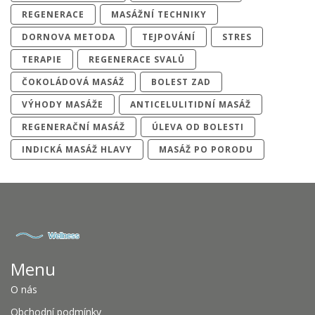
REGENERACE
MASÁŽNÍ TECHNIKY
DORNOVA METODA
TEJPOVÁNÍ
STRES
TERAPIE
REGENERACE SVALŮ
ČOKOLÁDOVÁ MASÁŽ
BOLEST ZAD
VÝHODY MASÁŽE
ANTICELULITIDNÍ MASÁŽ
REGENERAČNÍ MASÁŽ
ÚLEVA OD BOLESTI
INDICKÁ MASÁŽ HLAVY
MASÁŽ PO PORODU
Menu
O nás
Obchodní podmínky