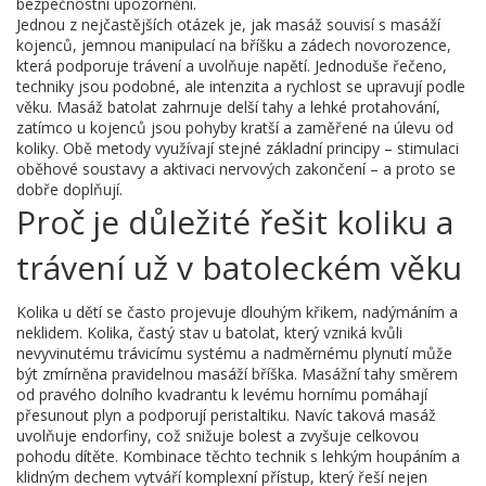
bezpečnostní upozornění.
Jednou z nejčastějších otázek je, jak masáž souvisí s
masáží
kojenců
,
jemnou manipulací na bříšku a zádech novorozence,
která podporuje trávení a uvolňuje napětí
. Jednoduše řečeno,
techniky jsou podobné, ale intenzita a rychlost se upravují podle
věku. Masáž batolat zahrnuje delší tahy a lehké protahování,
zatímco u kojenců jsou pohyby kratší a zaměřené na úlevu od
koliky. Obě metody využívají stejné základní principy – stimulaci
oběhové soustavy a aktivaci nervových zakončení – a proto se
dobře doplňují.
Proč je důležité řešit koliku a
trávení už v batoleckém věku
Kolika u dětí se často projevuje dlouhým křikem, nadýmáním a
neklidem.
Kolika
,
častý stav u batolat, který vzniká kvůli
nevyvinutému trávicímu systému a nadměrnému plynutí
může
být zmírněna pravidelnou masáží bříška. Masážní tahy směrem
od pravého dolního kvadrantu k levému hornímu pomáhají
přesunout plyn a podporují peristaltiku. Navíc taková masáž
uvolňuje endorfiny, což snižuje bolest a zvyšuje celkovou
pohodu dítěte. Kombinace těchto technik s lehkým houpáním a
klidným dechem vytváří komplexní přístup, který řeší nejen