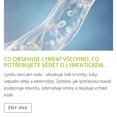
CO OBSAHUJE LYMFA? VŠECHNO, CO
POTŘEBUJETE VĚDĚT O LYMFATICKÉM
TEKUTINĚ A JEJÍM VÝZNAMU
Lymfa není jen voda - obsahuje bílé krvinky, tuky,
odpadní látky a elektrolyty. Zjistěte, jak lymfatická masáž
podporuje imunitu, odstraňuje otoky a zlepšuje vzhled
kůže.
ČÍST VÍCE