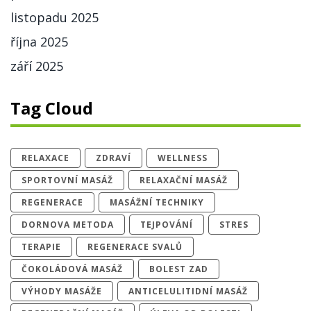
listopadu 2025
října 2025
září 2025
Tag Cloud
RELAXACE
ZDRAVÍ
WELLNESS
SPORTOVNÍ MASÁŽ
RELAXAČNÍ MASÁŽ
REGENERACE
MASÁŽNÍ TECHNIKY
DORNOVA METODA
TEJPOVÁNÍ
STRES
TERAPIE
REGENERACE SVALŮ
ČOKOLÁDOVÁ MASÁŽ
BOLEST ZAD
VÝHODY MASÁŽE
ANTICELULITIDNÍ MASÁŽ