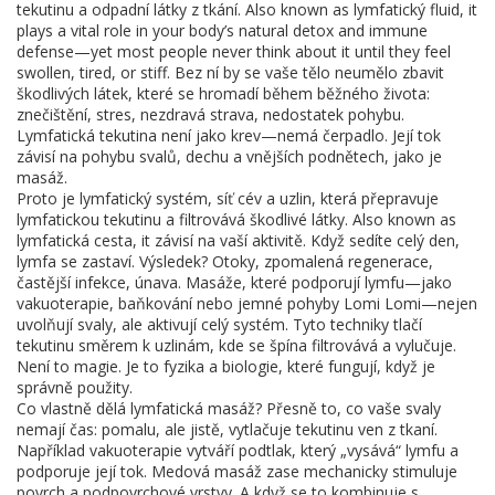
tekutinu a odpadní látky z tkání
. Also known as
lymfatický fluid
, it
plays a vital role in your body’s natural detox and immune
defense—yet most people never think about it until they feel
swollen, tired, or stiff.
Bez ní by se vaše tělo neumělo zbavit
škodlivých látek, které se hromadí během běžného života:
znečištění, stres, nezdravá strava, nedostatek pohybu.
Lymfatická tekutina není jako krev—nemá čerpadlo. Její tok
závisí na pohybu svalů, dechu a vnějších podnětech, jako je
masáž.
Proto je
lymfatický systém
,
síť cév a uzlin, která přepravuje
lymfatickou tekutinu a filtrovává škodlivé látky
. Also known as
lymfatická cesta
, it
závisí na vaší aktivitě. Když sedíte celý den,
lymfa se zastaví. Výsledek? Otoky, zpomalená regenerace,
častější infekce, únava. Masáže, které podporují lymfu—jako
vakuoterapie, baňkování nebo jemné pohyby Lomi Lomi—nejen
uvolňují svaly, ale aktivují celý systém. Tyto techniky tlačí
tekutinu směrem k uzlinám, kde se špína filtrovává a vylučuje.
Není to magie. Je to fyzika a biologie, které fungují, když je
správně použity.
Co vlastně dělá lymfatická masáž? Přesně to, co vaše svaly
nemají čas: pomalu, ale jistě, vytlačuje tekutinu ven z tkaní.
Například vakuoterapie vytváří podtlak, který „vysává“ lymfu a
podporuje její tok. Medová masáž zase mechanicky stimuluje
povrch a podpovrchové vrstvy. A když se to kombinuje s