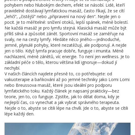
pohybem nebo hlubokým dechem, efekt se násobí. Lidé, kteří
pravidelně dostávají lymfatickou masáž, často říkají, že se cítí
„lehčí“, „čistější“ nebo „připravení na nový den“. Nejde jen o
pocit. Je to měřitelné: snížení otoků, lepší spánek, méně bolestí.
Ne každá masáž je pro lymfu stejná. Klasická masáž může být
příliš silná a způsobit zánět. Sportovní masáž se zaměřuje na
svaly, ne na cesty lymfy. Hledáte něco jiného—jednoduché,
jemné, plynulé pohyby, které nezatěžují, ale podporují. A nejde
jen o tělo. Když lymfa pracuje dobře, funguje i imunita. Méně
nachlazení, méně zánětů, víc energie. To není jen wellness. Je to
základní péče o tělo, kterou většina lidí ignoruje—dokud jí
nechybí.
V našich článcích najdete přesně to, co potřebujete: od
vakuoterapie a baňkování až po jemné techniky jako Lomi Lomi
nebo Breussova masáž, které jsou ideální pro podporu
lymfatického toku. Každý článek je napsaný prakticky—bez
teorie, jen to, co funguje. Zjistíte, jak to dělat doma, kdy je
nejlepší čas, co vynechat a jak vybrat správného terapeuta.
Nejde o to, abyste se cítili lépe na chvíli. Jde o to, abyste se cítili
lépe každý den.