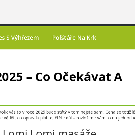
es S Výhřezem
Polštáře Na Krk
025 – Co Očekávat A
lik vás to v roce 2025 bude stát? V tom nejste sami. Cena se totiž li
e vědět, co opravdu platíte, čtěte dál – rozložíme vám to na jednod
nu Lomi Lomi masáže