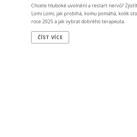
(PRŮVODCE 2025)
Chcete hluboké uvolnění a restart nervů? Zjistít
Lomi Lomi, jak probíhá, komu pomáhá, kolik stoj
roce 2025 a jak vybrat dobrého terapeuta.
ČÍST VÍCE