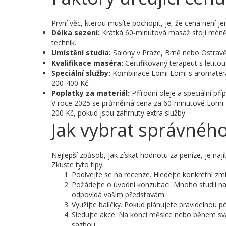
První věc, kterou musíte pochopit, je, že cena není jen
Délka sezení:
Krátká 60‑minutová masáž stojí méně
technik.
Umístění studia:
Salóny v Praze, Brně nebo Ostravě 
Kvalifikace maséra:
Certifikovaný terapeut s letitou 
Speciální služby:
Kombinace Lomi Lomi s aromaterap
200‑400 Kč.
Poplatky za materiál:
Přírodní oleje a speciální př
V roce 2025 se průměrná cena za 60‑minutové Lomi 
200 Kč, pokud jsou zahrnuty extra služby.
Jak vybrat správného
Nejlepší způsob, jak získat hodnotu za peníze, je naj
Zkuste tyto tipy:
Podívejte se na recenze. Hledejte konkrétní zmí
Požádejte o úvodní konzultaci. Mnoho studií na
odpovídá vašim představám.
Využijte balíčky. Pokud plánujete pravidelnou p
Sledujte akce. Na konci měsíce nebo během svát
sazbou.