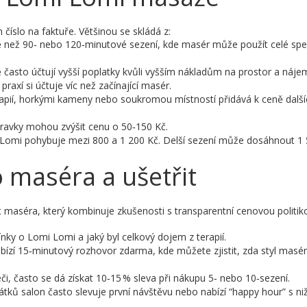
 číslo na faktuře. Většinou se skládá z:
 než 90‑ nebo 120‑minutové sezení, kde masér může použít celé sp
často účtují vyšší poplatky kvůli vyšším nákladům na prostor a náje
praxí si účtuje víc než začínající masér.
ií, horkými kameny nebo soukromou místností přidává k ceně další
ípravky mohou zvýšit cenu o 50‑150 Kč.
Lomi pohybuje mezi 800 a 1 200 Kč. Delší sezení může dosáhnout 1 
 maséra a ušetřit
ít maséra, který kombinuje zkušenosti s transparentní cenovou politik
nky o Lomi Lomi a jaký byl celkový dojem z terapií.
bízí 15‑minutový rozhovor zdarma, kde můžete zjistit, zda styl masé
éči, často se dá získat 10‑15 % sleva při nákupu 5‑ nebo 10‑sezení.
ků salon často slevuje první návštěvu nebo nabízí “happy hour” s niž