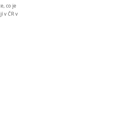
e, co je
í v ČR v