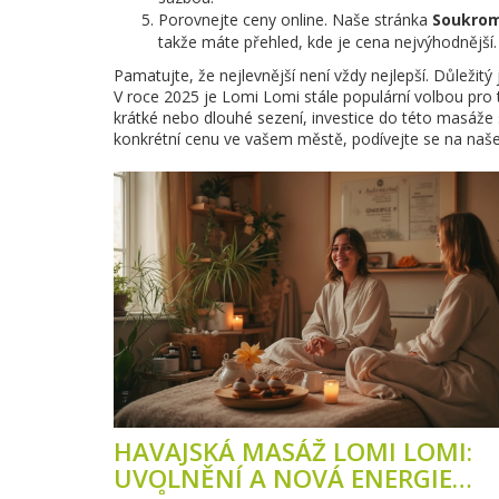
Porovnejte ceny online. Naše stránka
Soukrom
takže máte přehled, kde je cena nejvýhodnější.
Pamatujte, že nejlevnější není vždy nejlepší. Důležit
V roce 2025 je Lomi Lomi stále populární volbou pro ty
krátké nebo dlouhé sezení, investice do této masáže 
konkrétní cenu ve vašem městě, podívejte se na naše a
HAVAJSKÁ MASÁŽ LOMI LOMI:
UVOLNĚNÍ A NOVÁ ENERGIE