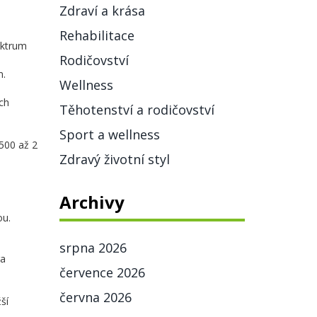
Zdraví a krása
Rehabilitace
ektrum
Rodičovství
m.
Wellness
ch
Těhotenství a rodičovství
Sport a wellness
500 až 2
Zdravý životní styl
Archivy
ou.
srpna 2026
ra
července 2026
června 2026
ší