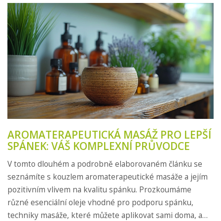
AROMATERAPEUTICKÁ MASÁŽ PRO LEPŠÍ
SPÁNEK: VÁŠ KOMPLEXNÍ PRŮVODCE
V tomto dlouhém a podrobně elaborovaném článku se
seznámíte s kouzlem aromaterapeutické masáže a jejím
pozitivním vlivem na kvalitu spánku. Prozkoumáme
různé esenciální oleje vhodné pro podporu spánku,
techniky masáže, které můžete aplikovat sami doma, a