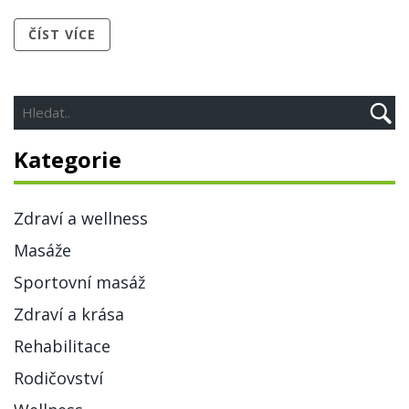
způsoby, jakými lze tyto metody integrovat do vaší
ČÍST VÍCE
večerní rutiny. Pojďme společně objevit, jak
aromaterapie a masáže mohou přispět k poklidnější noci
a zlepšit vaši celkovou pohodu.
Kategorie
Zdraví a wellness
Masáže
Sportovní masáž
Zdraví a krása
Rehabilitace
Rodičovství