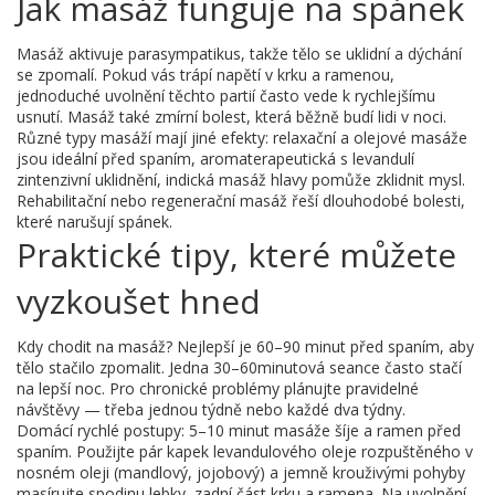
Jak masáž funguje na spánek
Masáž aktivuje parasympatikus, takže tělo se uklidní a dýchání
se zpomalí. Pokud vás trápí napětí v krku a ramenou,
jednoduché uvolnění těchto partií často vede k rychlejšímu
usnutí. Masáž také zmírní bolest, která běžně budí lidi v noci.
Různé typy masáží mají jiné efekty: relaxační a olejové masáže
jsou ideální před spaním, aromaterapeutická s levandulí
zintenzivní uklidnění, indická masáž hlavy pomůže zklidnit mysl.
Rehabilitační nebo regenerační masáž řeší dlouhodobé bolesti,
které narušují spánek.
Praktické tipy, které můžete
vyzkoušet hned
Kdy chodit na masáž? Nejlepší je 60–90 minut před spaním, aby
tělo stačilo zpomalit. Jedna 30–60minutová seance často stačí
na lepší noc. Pro chronické problémy plánujte pravidelné
návštěvy — třeba jednou týdně nebo každé dva týdny.
Domácí rychlé postupy: 5–10 minut masáže šíje a ramen před
spaním. Použijte pár kapek levandulového oleje rozpuštěného v
nosném oleji (mandlový, jojobový) a jemně krouživými pohyby
masírujte spodinu lebky, zadní část krku a ramena. Na uvolnění