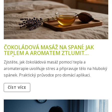
ČOKOLÁDOVÁ MASÁŽ NA SPANÍ: JAK
TEPLEM A AROMATEM ZTLUMIT
MYŠLENKY A USNOUT
Zjistěte, jak čokoládová masáž pomocí tepla a
aromaterapie uvolňuje stres a připravuje tělo na hluboký
spánek. Praktický průvodce pro domácí aplikaci.
ČÍST VÍCE