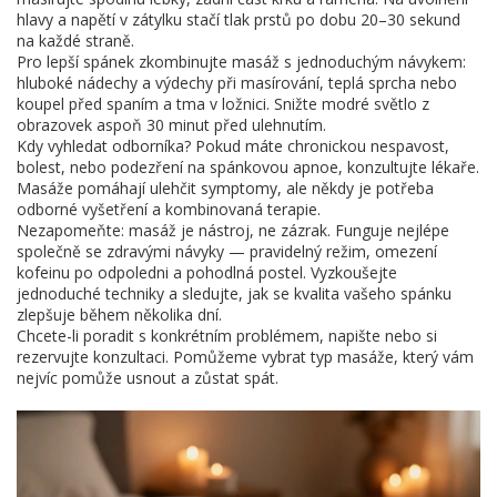
hlavy a napětí v zátylku stačí tlak prstů po dobu 20–30 sekund
na každé straně.
Pro lepší spánek zkombinujte masáž s jednoduchým návykem:
hluboké nádechy a výdechy při masírování, teplá sprcha nebo
koupel před spaním a tma v ložnici. Snižte modré světlo z
obrazovek aspoň 30 minut před ulehnutím.
Kdy vyhledat odborníka? Pokud máte chronickou nespavost,
bolest, nebo podezření na spánkovou apnoe, konzultujte lékaře.
Masáže pomáhají ulehčit symptomy, ale někdy je potřeba
odborné vyšetření a kombinovaná terapie.
Nezapomeňte: masáž je nástroj, ne zázrak. Funguje nejlépe
společně se zdravými návyky — pravidelný režim, omezení
kofeinu po odpoledni a pohodlná postel. Vyzkoušejte
jednoduché techniky a sledujte, jak se kvalita vašeho spánku
zlepšuje během několika dní.
Chcete-li poradit s konkrétním problémem, napište nebo si
rezervujte konzultaci. Pomůžeme vybrat typ masáže, který vám
nejvíc pomůže usnout a zůstat spát.