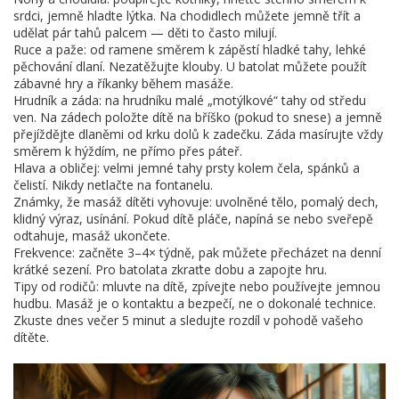
srdci, jemně hladte lýtka. Na chodidlech můžete jemně třít a
udělat pár tahů palcem — děti to často milují.
Ruce a paže: od ramene směrem k zápěstí hladké tahy, lehké
pěchování dlaní. Nezatěžujte klouby. U batolat můžete použít
zábavné hry a říkanky během masáže.
Hrudník a záda: na hrudníku malé „motýlkové“ tahy od středu
ven. Na zádech položte dítě na bříško (pokud to snese) a jemně
přejíždějte dlaněmi od krku dolů k zadečku. Záda masírujte vždy
směrem k hýždím, ne přímo přes páteř.
Hlava a obličej: velmi jemné tahy prsty kolem čela, spánků a
čelistí. Nikdy netlačte na fontanelu.
Známky, že masáž dítěti vyhovuje: uvolněné tělo, pomalý dech,
klidný výraz, usínání. Pokud dítě pláče, napíná se nebo sveřepě
odtahuje, masáž ukončete.
Frekvence: začněte 3–4× týdně, pak můžete přecházet na denní
krátké sezení. Pro batolata zkraťte dobu a zapojte hru.
Tipy od rodičů: mluvte na dítě, zpívejte nebo používejte jemnou
hudbu. Masáž je o kontaktu a bezpečí, ne o dokonalé technice.
Zkuste dnes večer 5 minut a sledujte rozdíl v pohodě vašeho
dítěte.