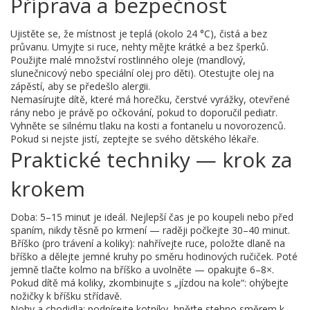
Příprava a bezpečnost
Ujistěte se, že místnost je teplá (okolo 24 °C), čistá a bez
průvanu. Umyjte si ruce, nehty mějte krátké a bez šperků.
Použijte malé množství rostlinného oleje (mandlový,
slunečnicový nebo speciální olej pro děti). Otestujte olej na
zápěstí, aby se předešlo alergii.
Nemasírujte dítě, které má horečku, čerstvé vyrážky, otevřené
rány nebo je právě po očkování, pokud to doporučil pediatr.
Vyhněte se silnému tlaku na kosti a fontanelu u novorozenců.
Pokud si nejste jistí, zeptejte se svého dětského lékaře.
Praktické techniky — krok za
krokem
Doba: 5–15 minut je ideál. Nejlepší čas je po koupeli nebo před
spaním, nikdy těsně po krmení — raději počkejte 30–40 minut.
Bříško (pro trávení a koliky): nahřívejte ruce, položte dlaně na
bříško a dělejte jemné kruhy po směru hodinových ručiček. Poté
jemně tlačte kolmo na bříško a uvolněte — opakujte 6–8×.
Pokud dítě má koliky, zkombinujte s „jízdou na kole“: ohýbejte
nožičky k bříšku střídavě.
Nohy a chodidla: podpírejte kotníky, hněťte stehno směrem k