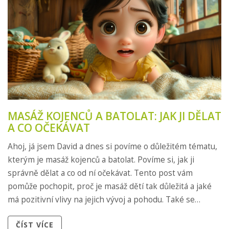
MASÁŽ KOJENCŮ A BATOLAT: JAK JI DĚLAT
A CO OČEKÁVAT
Ahoj, já jsem David a dnes si povíme o důležitém tématu,
kterým je masáž kojenců a batolat. Povíme si, jak ji
správně dělat a co od ní očekávat. Tento post vám
pomůže pochopit, proč je masáž dětí tak důležitá a jaké
má pozitivní vlivy na jejich vývoj a pohodu. Také se
zmíníme o metodách a technikách, které můžete
ČÍST VÍCE
vyzkoušet. Pojďme na to!