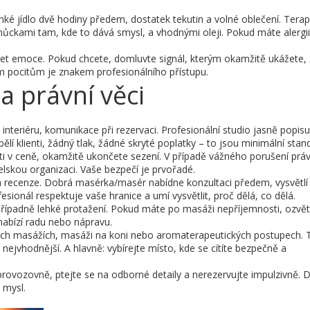
ehké jídlo dvě hodiny předem, dostatek tekutin a volné oblečení. Tera
ůckami tam, kde to dává smysl, a vhodnými oleji. Pokud máte alergii
zet emoce. Pokud chcete, domluvte signál, kterým okamžitě ukážete,
im pocitům je znakem profesionálního přístupu.
a právní věci
nteriéru, komunikace při rezervaci. Profesionální studio jasně popisu
ělí klienti, žádný tlak, žádné skryté poplatky – to jsou minimální stan
ti v ceně, okamžitě ukončete sezení. V případě vážného porušení prá
telskou organizaci. Vaše bezpečí je prvořadé.
ti a recenze. Dobrá masérka/masér nabídne konzultaci předem, vysvětl
ionál respektuje vaše hranice a umí vysvětlit, proč dělá, co dělá.
případně lehké protažení. Pokud máte po masáži nepříjemnosti, ozvě
nabízí radu nebo nápravu.
ckých masážích, masáži na koni nebo aromaterapeutických postupech. 
ejvhodnější. A hlavně: vybírejte místo, kde se cítíte bezpečně a
ovozovně, ptejte se na odborné detaily a nerezervujte impulzivně. 
 mysl.