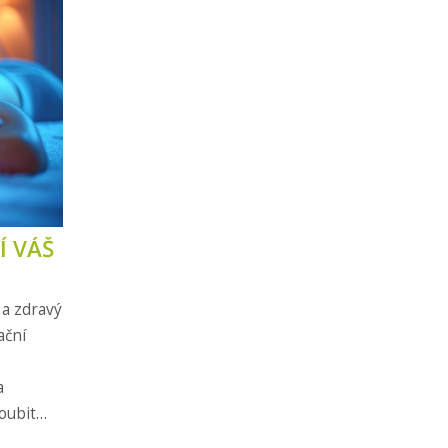
Í VÁŠ
 a zdravý
ační
a
oubit
em.