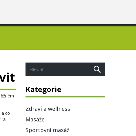
vit
Kategorie
 běžném
Zdraví a wellness
 a co
Masáže
itu.
Sportovní masáž