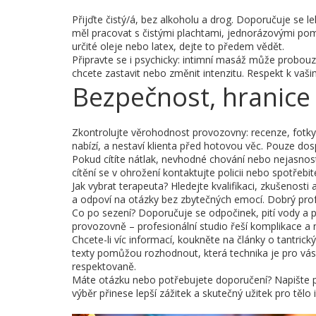
Přijďte čistý/á, bez alkoholu a drog. Doporučuje se l
měl pracovat s čistými plachtami, jednorázovými pom
určité oleje nebo latex, dejte to předem vědět.
Připravte se i psychicky: intimní masáž může probou
chcete zastavit nebo změnit intenzitu. Respekt k vaš
Bezpečnost, hranice 
Zkontrolujte věrohodnost provozovny: recenze, fotky i
nabízí, a nestaví klienta před hotovou věc. Pouze dosp
Pokud cítíte nátlak, nevhodné chování nebo nejasnos
cítění se v ohrožení kontaktujte policii nebo spotřebi
Jak vybrat terapeuta? Hledejte kvalifikaci, zkušenos
a odpoví na otázky bez zbytečných emocí. Dobrý profes
Co po sezení? Doporučuje se odpočinek, pití vody a 
provozovně – profesionální studio řeší komplikace a 
Chcete-li víc informací, koukněte na články o tantri
texty pomůžou rozhodnout, která technika je pro vás n
respektovaně.
Máte otázku nebo potřebujete doporučení? Napište pr
výběr přinese lepší zážitek a skutečný užitek pro tělo i