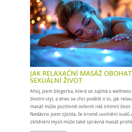
JAK RELAXAČNÍ MASÁŽ OBOHAT
SEXUÁLNÍ ŽIVOT
Ahoj, jsem blogerka, která se zajímá o wellness
životní styl, a dnes se chci podělit o to, jak relax
masáž může pozitivně ovlivnit náš intimní život.
Nedávno jsem zjistila, že kromě uvolnění svalů 
zklidnění mysli může také správná masáž prohl
naše sexuální prožitky a posílit vztah s partner