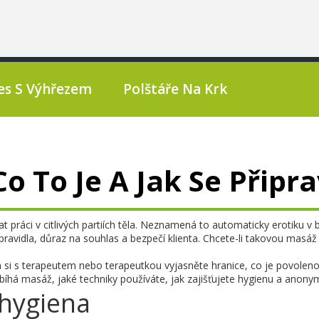
es S Výhřezem
Polštáře Na Krk
o To Je A Jak Se Připra
 práci v citlivých partiích těla. Neznamená to automaticky erotiku v
pravidla, důraz na souhlas a bezpečí klienta. Chcete-li takovou masáž
m si s terapeutem nebo terapeutkou vyjasněte hranice, co je povoleno
probíhá masáž, jaké techniky používáte, jak zajišťujete hygienu a anonym
 hygiena