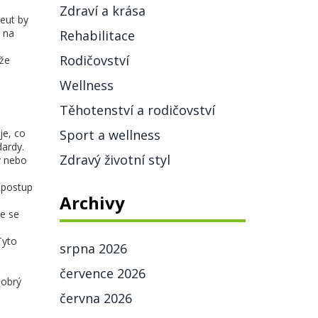
Zdraví a krása
peut by
 na
Rehabilitace
Rodičovství
 že
Wellness
Těhotenství a rodičovství
je, co
Sport a wellness
dardy.
Zdravý životní styl
v nebo
í postup
Archivy
te se
Tyto
srpna 2026
července 2026
Dobrý
června 2026