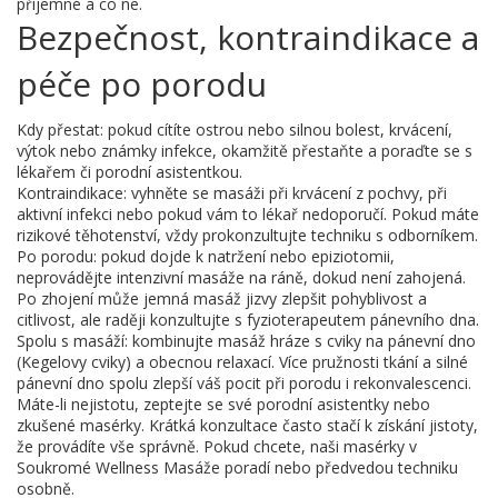
příjemné a co ne.
Bezpečnost, kontraindikace a
péče po porodu
Kdy přestat: pokud cítíte ostrou nebo silnou bolest, krvácení,
výtok nebo známky infekce, okamžitě přestaňte a poraďte se s
lékařem či porodní asistentkou.
Kontraindikace: vyhněte se masáži při krvácení z pochvy, při
aktivní infekci nebo pokud vám to lékař nedoporučí. Pokud máte
rizikové těhotenství, vždy prokonzultujte techniku s odborníkem.
Po porodu: pokud dojde k natržení nebo epiziotomii,
neprovádějte intenzivní masáže na ráně, dokud není zahojená.
Po zhojení může jemná masáž jizvy zlepšit pohyblivost a
citlivost, ale raději konzultujte s fyzioterapeutem pánevního dna.
Spolu s masáží: kombinujte masáž hráze s cviky na pánevní dno
(Kegelovy cviky) a obecnou relaxací. Více pružnosti tkání a silné
pánevní dno spolu zlepší váš pocit při porodu i rekonvalescenci.
Máte-li nejistotu, zeptejte se své porodní asistentky nebo
zkušené masérky. Krátká konzultace často stačí k získání jistoty,
že provádíte vše správně. Pokud chcete, naši masérky v
Soukromé Wellness Masáže poradí nebo předvedou techniku
osobně.