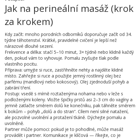
Jak na perineální masáž (krok
za krokem)
Kdy začít: mnoho porodních odborníků doporučuje začít od 34.
týdne těhotenství. Krátké, pravidelné cvičení je lepší než
nárazové dlouhé sezení.
Frekvence a délka: stačí 5–10 minut, 3× týdně nebo klidně každý
den, pokud vám to vyhovuje. Pomalu zvyšujte tlak podle
vlastního pocitu.
Příprava: umyjte si ruce, zastřihněte nehty a najděte klidné
místo. Zahřejte si ruce a použijte jemný rostlinný olej bez
parfému (mandlový nebo kokosový). Olej zjednoduší pohyb a
zabrání tření.
Postup: vsedě s mírně roztaženýma nohama nebo v leže s
podloženými koleny. Vložte špičky prstů asi 2–3 cm do vagíny a
jemně zatlačte směrem dolů ke konečníku, pak táhněte směrem
k bokům – pohyb „dolů a do stran“. Cílem není silné natažení,
ale pozvolné uvolnění a protažení tkáně. Dýchejte pomalu a
uvolněně.
Partner může pomoci: pokud je to pohodlné, může masáž
provádět i partner. Komunikace je klíčová — říkejte, co je