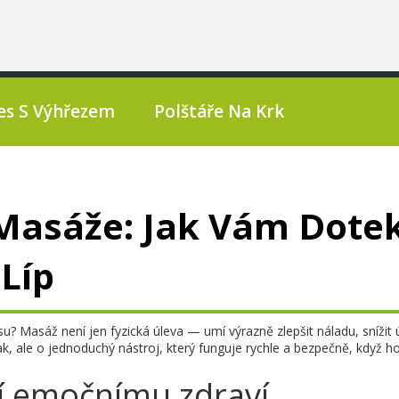
es S Výhřezem
Polštáře Na Krk
 Masáže: Jak Vám Dote
Líp
esu? Masáž není jen fyzická úleva — umí výrazně zlepšit náladu, snížit
 ale o jednoduchý nástroj, který funguje rychle a bezpečně, když h
í emočnímu zdraví