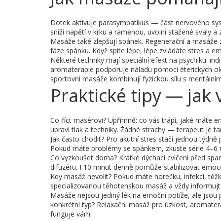
Dotek aktivuje parasympatikus — část nervového sys
sníží napětí v krku a ramenou, uvolní stažené svaly a 
Masáže také zlepšují spánek. Regenerační a masáže z
fáze spánku. Když spíte lépe, lépe zvládáte stres a 
Některé techniky mají speciální efekt na psychiku: in
aromaterapie podporuje náladu pomocí éterických olej
sportovní masáže kombinují fyzickou sílu s mentální
Praktické tipy — jak
Co říct masérovi? Upřímně: co vás trápí, jaké máte 
upraví tlak a techniky. Žádné strachy — terapeut je t
Jak často chodit? Pro akutní stres stačí jednou týdně
Pokud máte problémy se spánkem, zkuste série 4–6 n
Co vyzkoušet doma? Krátké dýchací cvičení před span
difuzéru. I 10 minut denně pomůže stabilizovat emoc
Kdy masáž nevolit? Pokud máte horečku, infekci, těžké
specializovanou těhotenskou masáž a vždy informujt
Masáže nejsou jediný lék na emoční potíže, ale jsou pr
konkrétní typ? Relaxační masáž pro úzkost, aromatera
funguje vám.