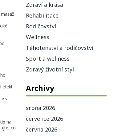
Zdraví a krása
á masáž
Rehabilitace
Rodičovství
boké
Wellness
ebo
Těhotenství a rodičovství
Sport a wellness
Zdravý životní styl
oho
Archivy
 efekt.
je v
srpna 2026
července 2026
tip na
ujte, co
června 2026