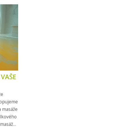
 VAŠE
že
stopujeme
a masáže
elkového
é masáže?