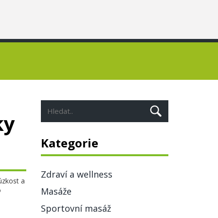
ky
Kategorie
Zdraví a wellness
 úzkost a
o
Masáže
Sportovní masáž