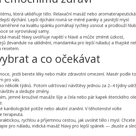
tému, která uklidňuje tělo. Relaxační masáž nebo aromaterapeutick
zlepší dýchání. Lepší dýchání rovná se méně paniky a jasnější mysl.
aměřené na kvalitu spánku pomáhají rychleji usnout a prodlouží hlu
emoce se vyrovnávají samy.
dická masáž hlavy uvolňuje napětí v hlavě a může zmírnit úzkost,
ů (levandule na uklidnění, mandarinka pro lepší náladu) a thajské n
m resetem.
 vybrat a co očekávat
emoce, jestli berete léky nebo máte zdravotní omezení. Masér podle t
am pro vás.
 po několik týdnů. Potom udržovací návštěvy jednou za 2–4 týdny udrží
ávštěv a sledujte změny.
ím, jemné krouživé masáže šíje a čela nebo pár kapek éterického ole
e.
 kardiologické potíže nebo akutní zranění. V těhotenství volte
e terapeuta.
aktickou, rychlou a příjemnou cestou, jak uvolnit tělo i mysl. Chcete 
pie pro náladu, indická masáž hlavy pro lepší spánek — zkuste a sled