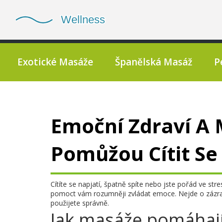
Exotické Masáže
Španělská Masáž
P
Emoční Zdraví A
Pomůžou Cítit Se 
Cítíte se napjatí, špatně spíte nebo jste pořád ve str
pomoct vám rozumněji zvládat emoce. Nejde o zázrak,
použijete správně.
Jak masáže pomáhaj