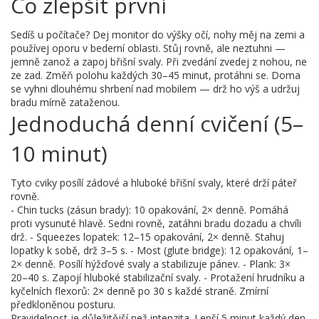
Co zlepšit první
Sedíš u počítače? Dej monitor do výšky očí, nohy měj na zemi a
používej oporu v bederní oblasti. Stůj rovně, ale neztuhni —
jemně zanož a zapoj břišní svaly. Při zvedání zvedej z nohou, ne
ze zad. Změň polohu každých 30–45 minut, protáhni se. Doma
se vyhni dlouhému shrbení nad mobilem — drž ho výš a udržuj
bradu mírně zataženou.
Jednoduchá denní cvičení (5–
10 minut)
Tyto cviky posílí zádové a hluboké břišní svaly, které drží páteř
rovně.
- Chin tucks (zásun brady): 10 opakování, 2× denně. Pomáhá
proti vysunuté hlavě. Sedni rovně, zatáhni bradu dozadu a chvíli
drž. - Squeezes lopatek: 12–15 opakování, 2× denně. Stahuj
lopatky k sobě, drž 3–5 s. - Most (glute bridge): 12 opakování, 1–
2× denně. Posílí hýžďové svaly a stabilizuje pánev. - Plank: 3×
20–40 s. Zapojí hluboké stabilizační svaly. - Protažení hrudníku a
kyčelních flexorů: 2× denně po 30 s každé straně. Zmírní
předkloněnou posturu.
Pravidelnost je důležitější než intenzita. Lepší 5 minut každý den