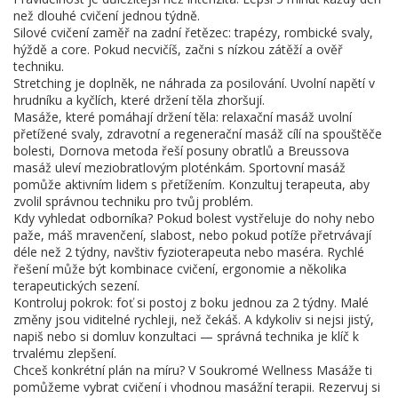
než dlouhé cvičení jednou týdně.
Silové cvičení zaměř na zadní řetězec: trapézy, rombické svaly,
hýždě a core. Pokud necvičíš, začni s nízkou zátěží a ověř
techniku.
Stretching je doplněk, ne náhrada za posilování. Uvolní napětí v
hrudníku a kyčlích, které držení těla zhoršují.
Masáže, které pomáhají držení těla: relaxační masáž uvolní
přetížené svaly, zdravotní a regenerační masáž cílí na spouštěče
bolesti, Dornova metoda řeší posuny obratlů a Breussova
masáž uleví meziobratlovým ploténkám. Sportovní masáž
pomůže aktivním lidem s přetížením. Konzultuj terapeuta, aby
zvolil správnou techniku pro tvůj problém.
Kdy vyhledat odborníka? Pokud bolest vystřeluje do nohy nebo
paže, máš mravenčení, slabost, nebo pokud potíže přetrvávají
déle než 2 týdny, navštiv fyzioterapeuta nebo maséra. Rychlé
řešení může být kombinace cvičení, ergonomie a několika
terapeutických sezení.
Kontroluj pokrok: foť si postoj z boku jednou za 2 týdny. Malé
změny jsou viditelné rychleji, než čekáš. A kdykoliv si nejsi jistý,
napiš nebo si domluv konzultaci — správná technika je klíč k
trvalému zlepšení.
Chceš konkrétní plán na míru? V Soukromé Wellness Masáže ti
pomůžeme vybrat cvičení i vhodnou masážní terapii. Rezervuj si