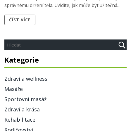
správnému držení těla. Uvidíte, jak může být užitečná
pravidelná masáž pro udržení zdravého držení těla. Tak
ČÍST VÍCE
pojďme na to, s naším tělem si přece chceme zacházet co
nejlépe!
Kategorie
Zdraví a wellness
Masáže
Sportovní masáž
Zdraví a krása
Rehabilitace
Rodičovství