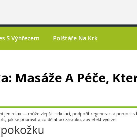
es S Výhřezem
Polštáře Na Krk
a: Masáže A Péče, Kte
ení jen relax — může zlepšit cirkulaci, podpořit regeneraci a pomoci s
t, jak se připravit a co dělat po zákroku, aby efekt vydržel.
í pokožku