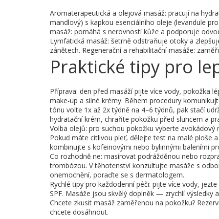
Aromaterapeutická a olejová masáž: pracují na hydrata
mandlový) s kapkou esenciálního oleje (levandule pro ukl
masáž: pomáhá s nerovností kůže a podporuje odvod t
Lymfatická masáž: šetrně odstraňuje otoky a zlepšuj
zánětech. Regenerační a rehabilitační masáže: zaměřují
Praktické tipy pro le
Příprava: den před masáží pijte více vody, pokožka lé
make-up a silné krémy. Během procedury komunikujte s
tónu volte 1x až 2x týdně na 4–6 týdnů, pak stačí ud
hydratační krém, chraňte pokožku před sluncem a pravi
Volba olejů: pro suchou pokožku vyberte avokádový n
Pokud máte citlivou pleť, dělejte test na malé ploše a
kombinujte s kofeinovými nebo bylinnými baleními pro
Co rozhodně ne: masírovat podrážděnou nebo rozpras
trombózou. V těhotenství konzultujte masáže s odbo
onemocnění, poraďte se s dermatologem.
Rychlé tipy pro každodenní péči: pijte více vody, jez
SPF. Masáže jsou skvělý doplněk — zrychlí výsledky ať
Chcete zkusit masáž zaměřenou na pokožku? Rezervujt
chcete dosáhnout.