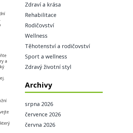
Zdraví a krása
dní
Rehabilitace
.
Rodičovství
o
Wellness
Těhotenství a rodičovství
aňte
Sport a wellness
ry a
Zdravý životní styl
hký
ej.
Archivy
ožní
srpna 2026
vejte
července 2026
který
června 2026