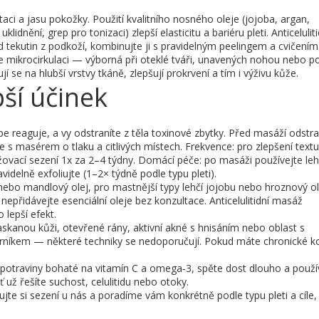
ci a jasu pokožky. Použití kvalitního nosného oleje (jojoba, argan,
idnění, grep pro tonizaci) zlepší elasticitu a bariéru pleti. Anticeluliti
ekutin z podkoží, kombinujte ji s pravidelným peelingem a cvičením
e mikrocirkulaci — výborná při oteklé tváři, unavených nohou nebo p
 se na hlubší vrstvy tkáně, zlepšují prokrvení a tím i výživu kůže.
pší účinek
pe reaguje, a vy odstraníte z těla toxinové zbytky. Před masáží odstr
 masérem o tlaku a citlivých místech. Frekvence: pro zlepšení textu
ržovací sezení 1x za 2–4 týdny. Domácí péče: po masáži používejte le
delně exfoliujte (1–2× týdně podle typu pleti).
ebo mandlový olej, pro mastnější typy lehčí jojobu nebo hroznový ol
 nepřidávejte esenciální oleje bez konzultace. Anticelulitidní masáž
 lepší efekt.
kanou kůži, otevřené rány, aktivní akné s hnisáním nebo oblast s
rníkem — některé techniky se nedoporučují. Pokud máte chronické k
te potraviny bohaté na vitamín C a omega‑3, spěte dost dlouho a použí
 už řešíte suchost, celulitidu nebo otoky.
e si sezení u nás a poradíme vám konkrétně podle typu pleti a cíle, 