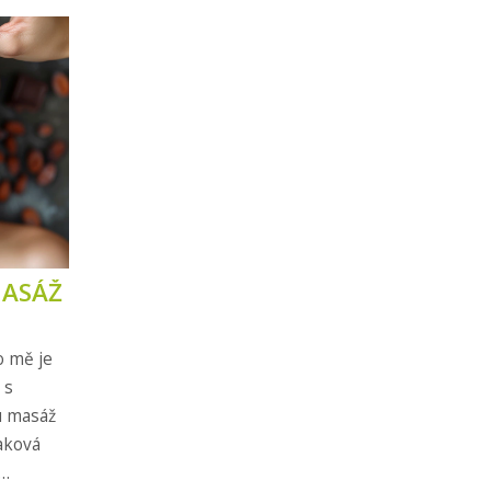
MASÁŽ
o mě je
 s
u masáž
taková