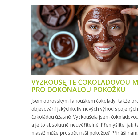
VYZKOUŠEJTE ČOKOLÁDOVOU 
PRO DOKONALOU POKOŽKU
Jsem obrovským fanouškem čokolády, takže pr
objevování jakýchkoliv nových výhod spojených
čokoládou úžasné. Vyzkoušela jsem čokoládovo
a je to absolutně neuvěřitelné. Přemýšlíte, jak 
masáž může prospět naší pokožce? Přináší nám