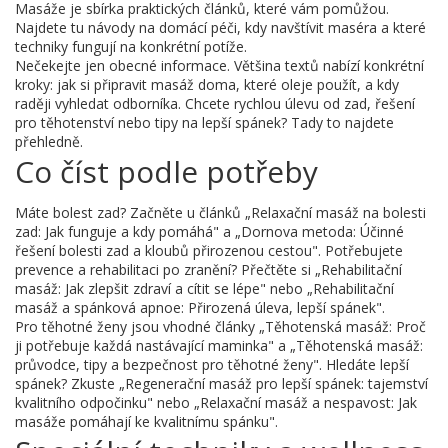
Masáže je sbírka praktických článků, které vám pomůžou.
Najdete tu návody na domácí péči, kdy navštívit maséra a které
techniky fungují na konkrétní potíže.
Nečekejte jen obecné informace. Většina textů nabízí konkrétní
kroky: jak si připravit masáž doma, které oleje použít, a kdy
raději vyhledat odborníka. Chcete rychlou úlevu od zad, řešení
pro těhotenství nebo tipy na lepší spánek? Tady to najdete
přehledně.
Co číst podle potřeby
Máte bolest zad? Začněte u článků „Relaxační masáž na bolesti
zad: Jak funguje a kdy pomáhá" a „Dornova metoda: Účinné
řešení bolesti zad a kloubů přirozenou cestou". Potřebujete
prevence a rehabilitaci po zranění? Přečtěte si „Rehabilitační
masáž: Jak zlepšit zdraví a cítit se lépe" nebo „Rehabilitační
masáž a spánková apnoe: Přirozená úleva, lepší spánek".
Pro těhotné ženy jsou vhodné články „Těhotenská masáž: Proč
ji potřebuje každá nastávající maminka" a „Těhotenská masáž:
průvodce, tipy a bezpečnost pro těhotné ženy". Hledáte lepší
spánek? Zkuste „Regenerační masáž pro lepší spánek: tajemství
kvalitního odpočinku" nebo „Relaxační masáž a nespavost: Jak
masáže pomáhají ke kvalitnímu spánku".