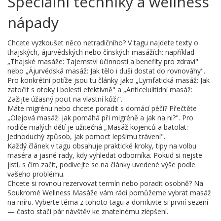
Speciální techniky a wellness
nápady
Chcete vyzkoušet něco netradičního? V tagu najdete texty o
thajských, ájurvédských nebo čínských masážích: například
„Thajské masáže: Tajemství účinnosti a benefity pro zdraví"
nebo „Ájurvédská masáž: Jak tělo i duši dostat do rovnováhy".
Pro konkrétní potíže jsou tu články jako „Lymfatická masáž: Jak
zatočit s otoky i bolestí efektivně" a „Anticelulitidní masáž:
Zažijte úžasný pocit na vlastní kůži".
Máte migrénu nebo chcete poradit s domácí péčí? Přečtěte
„Olejová masáž: jak pomáhá při migréně a jak na ni?". Pro
rodiče malých dětí je užitečná „Masáž kojenců a batolat:
Jednoduchý způsob, jak pomoct lepšímu trávení".
Každý článek v tagu obsahuje praktické kroky, tipy na volbu
maséra a jasné rady, kdy vyhledat odborníka. Pokud si nejste
jistí, s čím začít, podívejte se na články uvedené výše podle
vašeho problému.
Chcete si rovnou rezervovat termín nebo poradit osobně? Na
Soukromé Wellness Masáže vám rádi pomůžeme vybrat masáž
na míru. Vyberte téma z tohoto tagu a domluvte si první sezení
— často stačí pár návštěv ke znatelnému zlepšení.