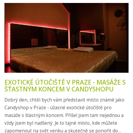
EXOTICKÉ ÚTOČIŠTĚ V PRAZE - MASÁŽE S
ŠŤASTNÝM KONCEM V CANDYSHOPU
Dobrý den, chtěl bych vám představit místo známé jako
Candyshop v Praze - úžasné exotické útočiště pro
masáže s šťastným koncem. Přišel jsem tam nejednou a
vždy jsem byl nadšený. Je to tajné místo, kde můžete
zapomenout na svět venku a skutečně se ponořit do