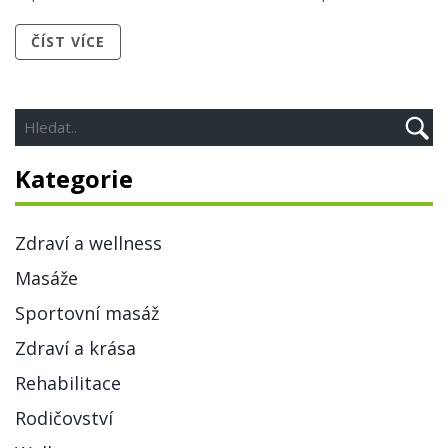
pocitů. Profesionální masérky znají své řemeslo na
ČÍST VÍCE
maximum a vždy vám poskytnou perfektní relaxaci.
Zkrátka, když hledáte něco extra v Praze, Candyshop je
tím pravým místem.
Kategorie
Zdraví a wellness
Masáže
Sportovní masáž
Zdraví a krása
Rehabilitace
Rodičovství