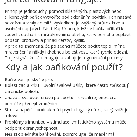
Princip je jednoduchý: pomocí skleněných, plastových nebo
silikonových baňek vytvoříte pod skleněním podtlak. Ten nasává
pokožku a svaly dovnitř. Výsledkem je zvýšený průtok krve a
uvolnění napjatých částí. Kupříkladu, když se baňka přitlačí k
zádech, dochází k mikrokrevnímu oběhu, který pomáhá odplavit
odpadní produkty a přináší čerstvý kyslík.
V praxi to znamená, že po seanci můžete pocítit teplo, mírné
mravenčení a někdy i drobnou bolestivost, která rychle odezní.
To je signál, že tělo reaguje a zahajuje regenerační procesy.
Kdy a jak baňkování použít?
Baňkování je skvělé pro:
Bolest zad a krku – uvolní svalové uzlíky, které často způsobují
chronické bolesti.
Únavu a svalovou únavu po sportu – urychlí regeneraci a
pomůže předejít zraněním.
Stres a napětí – podtlak má i psychologický efekt, který snižuje
úzkost.
Problémy s imunitou – stimulace lymfatického systému může
podpořit obranyschopnost.
Než si objednáte baňkování, zkontrolujte, že masér má