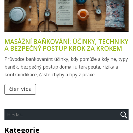
MASÁŽNÍ BAŇKOVÁNÍ: ÚČINKY, TECHNIKY
A BEZPEČNÝ POSTUP KROK ZA KROKEM
Průvodce baňkováním: účinky, kdy pomůže a kdy ne, typy
baněk, bezpečný postup doma i u terapeuta, rizika a
kontraindikace, časté chyby a tipy z praxe.
ČÍST VÍCE
Kategorie