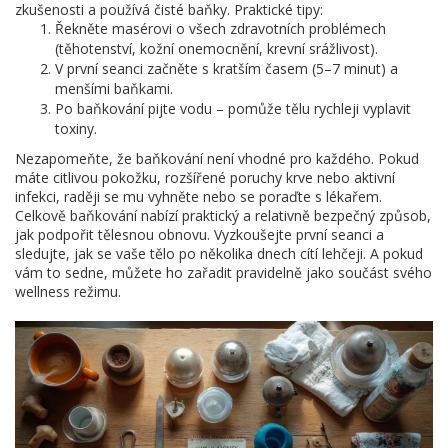
zkušenosti a používá čisté baňky. Praktické tipy:
Řekněte masérovi o všech zdravotních problémech
(těhotenství, kožní onemocnění, krevní srážlivost).
V první seanci začněte s kratším časem (5–7 minut) a
menšími baňkami.
Po baňkování pijte vodu – pomůže tělu rychleji vyplavit
toxiny.
Nezapomeňte, že baňkování není vhodné pro každého. Pokud
máte citlivou pokožku, rozšířené poruchy krve nebo aktivní
infekci, raději se mu vyhněte nebo se poraďte s lékařem.
Celkově baňkování nabízí praktický a relativně bezpečný způsob,
jak podpořit tělesnou obnovu. Vyzkoušejte první seanci a
sledujte, jak se vaše tělo po několika dnech cítí lehčeji. A pokud
vám to sedne, můžete ho zařadit pravidelně jako součást svého
wellness režimu.