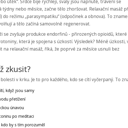
ebo útěk“. Srdce bije rychleji, svaly jsou napnuté, trávení se
vá týdny nebo měsíce, začne tělo zhoršovat. Relaxační masáž p
) do režimu „parasympatiku“ (odpočinek a obnova). To zname
volňují a tělo začíná samovolně regenerovat.
ži se zvyšuje produkce endorfinů - přirozených opioidů, které
rotoniny, která je spojena s úzkostí. Výsledek? Méně úzkosti, 
dit na relaxační masáž, říká, že poprvé za měsíce usnuli bez
ž zkusit?
í bolesti v krku. Je to pro každého, kdo se cítí vyčerpaný. To z
ítí, když jsou samy
vodu přetížení
nickou únavou
atoninu po meditaci
, kdo by s tím porozuměl