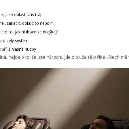
e, jaké oblasti vás trápí
é „zatlačit, dokud to nebolí“
le o to, jak hluboce se dotýkají
 pro celý systém
z příliš hlasné hudby
 nejde o to, že jste nároční. Jde o to, že tělo říká: „Nech mě v