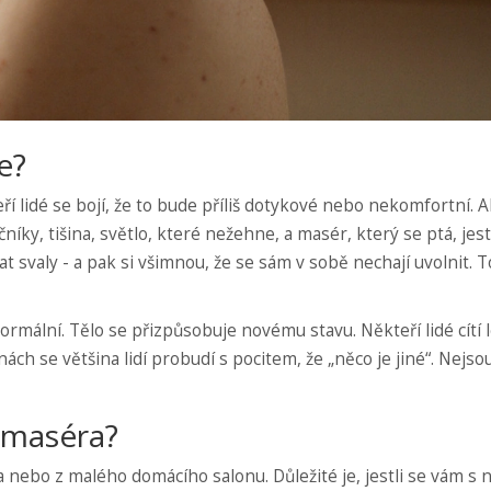
e?
ří lidé se bojí, že to bude příliš dotykové nebo nekomfortní. A
íky, tišina, světlo, které nežehne, a masér, který se ptá, jestl
t svaly - a pak si všimnou, že se sám v sobě nechají uvolnit. T
normální. Tělo se přizpůsobuje novému stavu. Někteří lidé cítí
dinách se většina lidí probudí s pocitem, že „něco je jiné“. Nejso
e maséra?
ra nebo z malého domácího salonu. Důležité je, jestli se vám s 