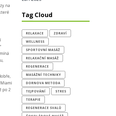
azy na
které
Tag Cloud
RELAXACE
ZDRAVÍ
í
WELLNESS
“
SPORTOVNÍ MASÁŽ
omíná
RELAXAČNÍ MASÁŽ
u,
REGENERACE
MASÁŽNÍ TECHNIKY
dobře,
f Miami
DORNOVA METODA
ž po 2
TEJPOVÁNÍ
STRES
TERAPIE
REGENERACE SVALŮ