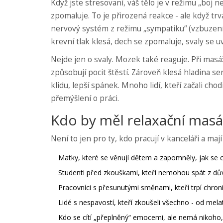
Když jste stresovaní, váš tělo je v režimu „boj n
zpomaluje. To je přirozená reakce - ale když tr
nervový systém z režimu „sympatiku“ (vzbuzení
krevní tlak klesá, dech se zpomaluje, svaly se u
Nejde jen o svaly. Mozek také reaguje. Při masá
způsobují pocit štěstí. Zároveň klesá hladina se
klidu, lepší spánek. Mnoho lidí, kteří začali cho
přemýšlení o práci.
Kdo by měl relaxační masá
Není to jen pro ty, kdo pracují v kanceláři a maj
Matky, které se věnují dětem a zapomněly, jak se c
Studenti před zkouškami, kteří nemohou spát z dů
Pracovníci s přesunutými směnami, kteří trpí chro
Lidé s nespavostí, kteří zkoušeli všechno - od mel
Kdo se cítí „přeplněný“ emocemi, ale nemá nikoho