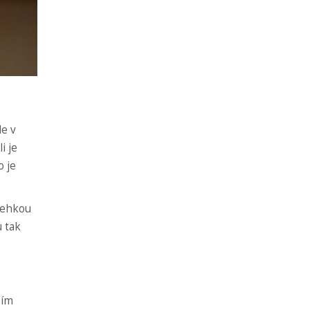
le v
i je
o je
 lehkou
u tak
ním