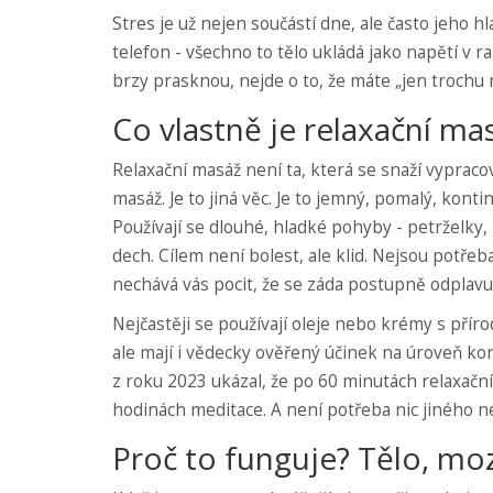
Stres je už nejen součástí dne, ale často jeho h
telefon - všechno to tělo ukládá jako napětí v r
brzy prasknou, nejde o to, že máte „jen trochu 
Co vlastně je relaxační ma
Relaxační masáž není ta, která se snaží vyprac
masáž. Je to jiná věc. Je to jemný, pomalý, kontin
Používají se dlouhé, hladké pohyby - petrželky
dech. Cílem není bolest, ale klid. Nejsou potřeb
nechává vás pocit, že se záda postupně odplavuj
Nejčastěji se používají oleje nebo krémy s pří
ale mají i vědecky ověřený účinek na úroveň ko
z roku 2023 ukázal, že po 60 minutách relaxační
hodinách meditace. A není potřeba nic jiného než
Proč to funguje? Tělo, mo