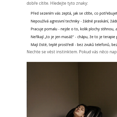
dobře cítíte. Hledejte tyto znaky:
Před sezením vás zeptá, jak se cítíte, co potřebujet
Nepoužívá agresivní techniky - žádné praskání, žádn
Pracuje pomalu - nejde o to, kolik plochy stihnou, a
Neříkají „to je jen masáž“ - chápu, že to je terapie
Mají čisté, teplé prostředí - bez zvuků telefonů, be
Nechte se vést instinktem. Pokud vás něco napíná,