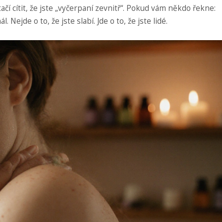
čí cítit, že jste „vyčerpaní zevnitř“. Pokud vám někdo řekne:
. Nejde o to, že jste slabí. Jde o to, že jste lidé.