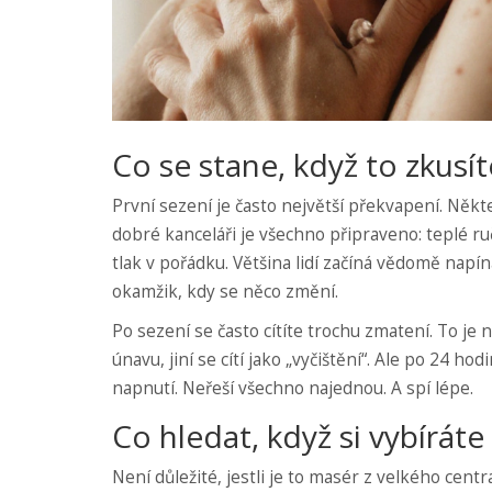
Co se stane, když to zkusít
První sezení je často největší překvapení. Někte
dobré kanceláři je všechno připraveno: teplé ručn
tlak v pořádku. Většina lidí začíná vědomě napína
okamžik, kdy se něco změní.
Po sezení se často cítíte trochu zmatení. To je 
únavu, jiní se cítí jako „vyčištění“. Ale po 24 ho
napnutí. Neřeší všechno najednou. A spí lépe.
Co hledat, když si vybírát
Není důležité, jestli je to masér z velkého cent