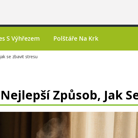
es S Výhřezem
Polštáře Na Krk
ak se zbavit stresu
Nejlepší Způsob, Jak Se