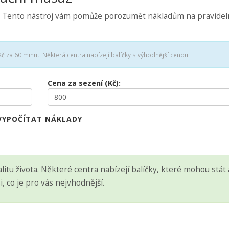
uši. Tento nástroj vám pomůže porozumět nákladům na pravide
 za 60 minut. Některá centra nabízejí balíčky s výhodnější cenou.
Cena za sezení (Kč):
VYPOČÍTAT NÁKLADY
itu života. Některé centra nabízejí balíčky, které mohou stát 
, co je pro vás nejvhodnější.