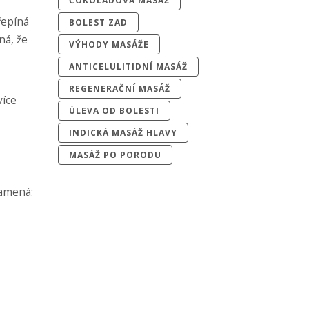
ČOKOLÁDOVÁ MASÁŽ
řepíná
BOLEST ZAD
ná, že
VÝHODY MASÁŽE
ANTICELULITIDNÍ MASÁŽ
REGENERAČNÍ MASÁŽ
více
ÚLEVA OD BOLESTI
INDICKÁ MASÁŽ HLAVY
MASÁŽ PO PORODU
namená: