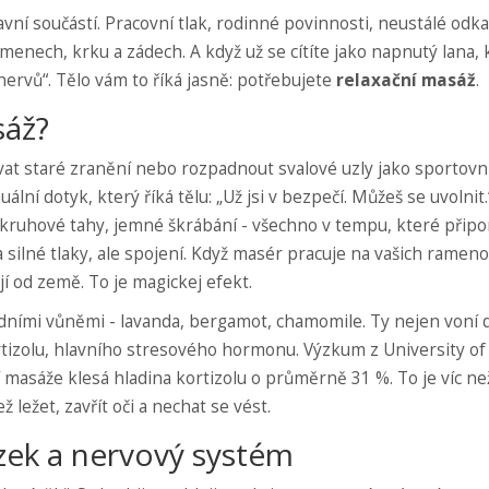
lavní součástí. Pracovní tlak, rodinné povinnosti, neustálé odk
amenech, krku a zádech. A když už se cítíte jako napnutý lana, 
nervů“. Tělo vám to říká jasně: potřebujete
relaxační masáž
.
sáž?
ovat staré zranění nebo rozpadnout svalové uzly jako sportovn
uální dotyk, který říká tělu: „Už jsi v bezpečí. Můžeš se uvolnit.
, kruhové tahy, jemné škrábání - všechno v tempu, které přip
a silné tlaky, ale spojení. Když masér pracuje na vašich rameno
í od země. To je magickej efekt.
rodními vůněmi - lavanda, bergamot, chamomile. Ty nejen voní 
rtizolu, hlavního stresového hormonu. Výzkum z University o
 masáže klesá hladina kortizolu o průměrně 31 %. To je víc ne
 ležet, zavřít oči a nechat se vést.
zek a nervový systém