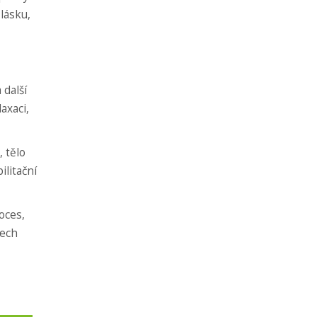
lásku,
 další
axaci,
 tělo
ilitační
oces,
šech