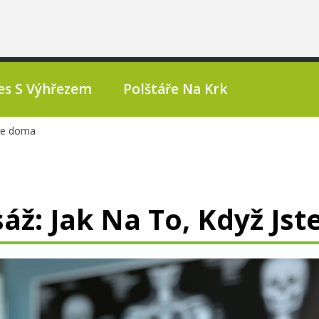
es S Výhřezem
Polštáře Na Krk
ste doma
áž: Jak Na To, Když Js