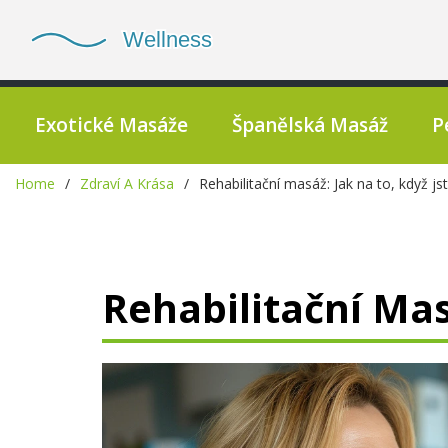
Exotické Masáže
Španělská Masáž
P
Home
Zdraví A Krása
Rehabilitační masáž: Jak na to, když j
Rehabilitační Mas