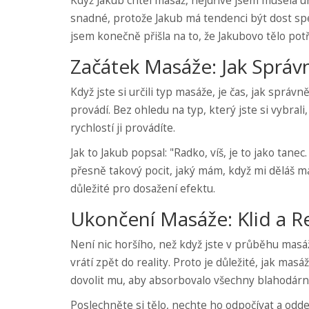
Když Jakub chtěl masáž, nejdříve jsem musela ur
snadné, protože Jakub má tendenci být dost spe
jsem konečně přišla na to, že Jakubovo tělo po
Začátek Masáže: Jak Správ
Když jste si určili typ masáže, je čas, jak správ
provádí. Bez ohledu na typ, který jste si vybrali
rychlostí ji provádíte.
Jak to Jakub popsal: "Radko, víš, je to jako tane
přesně takový pocit, jaký mám, když mi děláš mas
důležité pro dosažení efektu.
Ukončení Masáže: Klid a R
Není nic horšího, než když jste v průběhu mas
vrátí zpět do reality. Proto je důležité, jak ma
dovolit mu, aby absorbovalo všechny blahodárn
Poslechněte si tělo, nechte ho odpočívat a odd