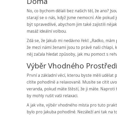
Doma
No, co bychom dělali bez našich těl, že ano? Js
starají se o nás, když jsme nemocní. Ale pokud j
být spravedlivé, abychom jim také zajistili něja
masáž ideální volbou.
Zdá se, že Jakub mi nedávno řekl: „Radko, mám p
že mezi námi ženami jsou to právě naši chlapi, k
něj začala hledat způsoby, jak mu pomoct s reh
Výběr Vhodného Prostřed
První a základní věcí, kterou byste měli udělat p
cítíte pohodlně a relaxovaně. Musíte se cítit uvo
veranda, pokud máte štěstí, že ji máte. Naproti
by mohly rušit vaši relaxaci.
A jak víte, výběr vhodného místa pro tuto prakti
bylo pro Jakuba pohodlné. Nezáleží ani tak na to