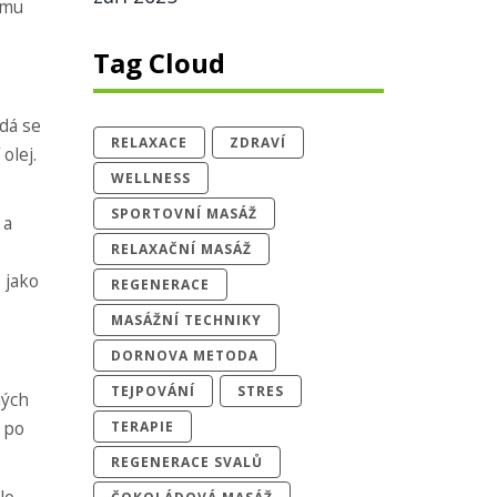
 mu
Tag Cloud
dá se
RELAXACE
ZDRAVÍ
olej.
WELLNESS
SPORTOVNÍ MASÁŽ
 a
RELAXAČNÍ MASÁŽ
 jako
REGENERACE
MASÁŽNÍ TECHNIKY
DORNOVA METODA
TEJPOVÁNÍ
STRES
ných
 po
TERAPIE
REGENERACE SVALŮ