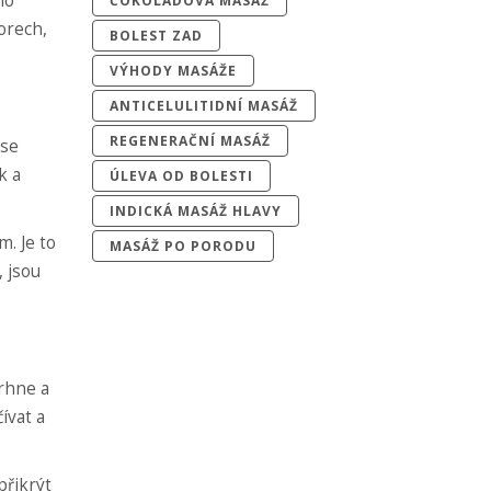
lo
ČOKOLÁDOVÁ MASÁŽ
orech,
BOLEST ZAD
VÝHODY MASÁŽE
ANTICELULITIDNÍ MASÁŽ
REGENERAČNÍ MASÁŽ
 se
k a
ÚLEVA OD BOLESTI
INDICKÁ MASÁŽ HLAVY
m. Je to
MASÁŽ PO PORODU
, jsou
trhne a
ívat a
přikrýt