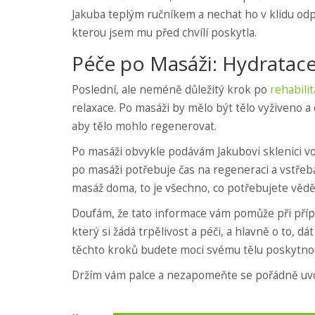
Jakuba teplým ručníkem a nechat ho v klidu odp
kterou jsem mu před chvílí poskytla.
Péče po Masáži: Hydratace
Poslední, ale neméně důležitý krok po
rehabili
relaxace. Po masáži by mělo být tělo vyživeno a 
aby tělo mohlo regenerovat.
Po masáži obvykle podávám Jakubovi sklenici vod
po masáži potřebuje čas na regeneraci a vstřebá
masáž doma, to je všechno, co potřebujete vědě
Doufám, že tato informace vám pomůže při přípr
který si žádá trpělivost a péči, a hlavně o to, dá
těchto kroků budete moci svému tělu poskytnout
Držím vám palce a nezapomeňte se pořádně uvo