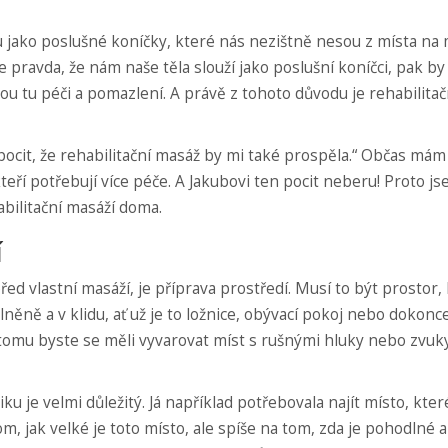
ou jako poslušné koníčky, které nás nezištně nesou z místa na 
e pravda, že nám naše těla slouží jako poslušní koníčci, pak b
kou tu péči a pomazlení. A právě z tohoto důvodu je rehabilitač
ocit, že rehabilitační masáž by mi také prospěla.“ Občas mám 
teří potřebují více péče. A Jakubovi ten pocit neberu! Proto j
abilitační masáží doma.
í
řed vlastní masáží, je příprava prostředí. Musí to být prostor,
lněně a v klidu, ať už je to ložnice, obývací pokoj nebo dokonce
 tomu byste se měli vyvarovat míst s rušnými hluky nebo zvuk
ku je velmi důležitý. Já například potřebovala najít místo, kter
m, jak velké je toto místo, ale spíše na tom, zda je pohodlné a