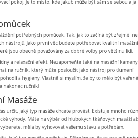
vací pokoj. Je to místo, kde Jakub může být sám se sebou a já
Pomůcek
máždění potřebných pomůcek. Tak, jak to začíná být zřejmé, ne
 nástrojů. Jako první věc budete potřebovat kvalitní masážní 
eré jsou obecně považovány za dobré volby pro většinu lidí.
, klidný a relaxační efekt. Nezapomeňte také na masážní kameny
at na ručník, který může posloužit jako nástroj pro tlumení
 pohodlí a hygieny. Vlastně si myslím, že by to mělo být vařené
 a nakonec ručník!
ní Masáže
as určit, jaký typ masáže chcete provést. Existuje mnoho růz
ifické výhody. Máte na výběr od hlubokých tkáňových masáží až
i vyberete, měla by vyhovovat vašemu stavu a potřebám.