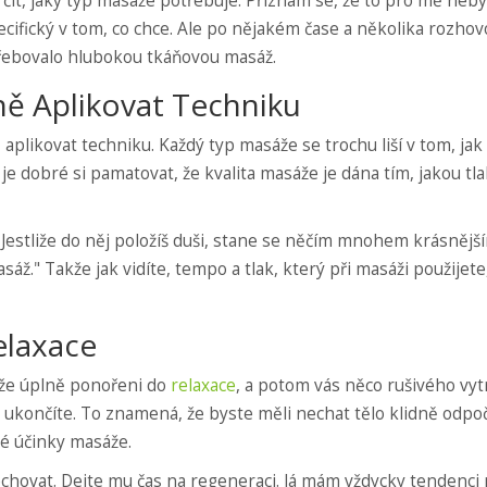
čit, jaký typ masáže potřebuje. Přiznám se, že to pro mě neby
cifický v tom, co chce. Ale po nějakém čase a několika rozhov
třebovalo hlubokou tkáňovou masáž.
ně Aplikovat Techniku
ně aplikovat techniku. Každý typ masáže se trochu liší v tom, jak
, je dobré si pamatovat, že kvalita masáže je dána tím, jakou tla
c. Jestliže do něj položíš duši, stane se něčím mnohem krásnější
áž." Takže jak vidíte, tempo a tlak, který při masáži použijete
elaxace
áže úplně ponořeni do
relaxace
, a potom vás něco rušivého vy
sáž ukončíte. To znamená, že byste měli nechat tělo klidně odpoč
é účinky masáže.
echovat. Dejte mu čas na regeneraci. Já mám vždycky tendenci 