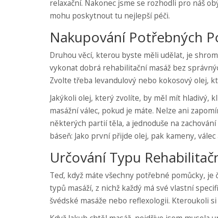
relaxační. Nakonec jsme se rozhodli pro náš obý
mohu poskytnout tu nejlepší péči.
Nakupování Potřebných 
Druhou věcí, kterou byste měli udělat, je shro
vykonat dobrá rehabilitační masáž bez správných
Zvolte třeba levandulový nebo kokosový olej, kt
Jakýkoli olej, který zvolíte, by měl mít hladivý
masážní válec, pokud je máte. Nelze ani zapomín
některých partií těla, a jednoduše na zachování
báseň: Jako první přijde olej, pak kameny, válec
Určování Typu Rehabilitač
Teď, když máte všechny potřebné pomůcky, je č
typů masáží, z nichž každý má své vlastní spec
švédské masáže nebo reflexologii. Kteroukoli s