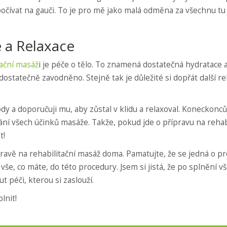
očívat na gauči. To je pro mě jako malá odměna za všechnu tu 
 a Relaxace
tační masáž
i je péče o tělo. To znamená dostatečná hydratace a
dostatečně zavodněno. Stejně tak je důležité si dopřát další rel
y a doporučuji mu, aby zůstal v klidu a relaxoval. Koneckonců,
ní všech účinků masáže. Takže, pokud jde o přípravu na rehab
t!
avě na rehabilitační masáž doma. Pamatujte, že se jedná o pr
t vše, co máte, do této procedury. Jsem si jistá, že po splnění v
 péči, kterou si zaslouží.
lnit!