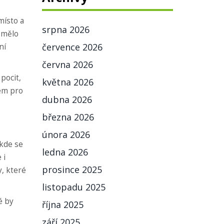
místo a
srpna 2026
y mělo
července 2026
ní
června 2026
pocit,
května 2026
sem pro
dubna 2026
března 2026
února 2026
 kde se
ledna 2026
 i
prosince 2025
y, které
listopadu 2025
é by
října 2025
září 2025