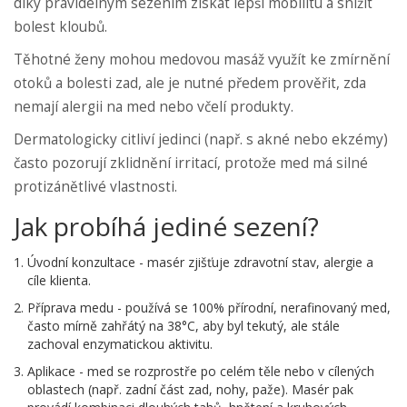
díky pravidelným sezením získat lepší mobilitu a snížit
bolest kloubů.
Těhotné ženy mohou medovou masáž využít ke zmírnění
otoků a bolesti zad, ale je nutné předem prověřit, zda
nemají alergii na med nebo včelí produkty.
Dermatologicky citliví jedinci (např. s akné nebo ekzémy)
často pozorují zklidnění irritací, protože med má silné
protizánětlivé vlastnosti.
Jak probíhá jediné sezení?
Úvodní konzultace - masér zjišťuje zdravotní stav, alergie a
cíle klienta.
Příprava medu - používá se 100% přírodní, nerafinovaný med,
často mírně zahřátý na 38°C, aby byl tekutý, ale stále
zachoval enzymatickou aktivitu.
Aplikace - med se rozprostře po celém těle nebo v cílených
oblastech (např. zadní část zad, nohy, paže). Masér pak