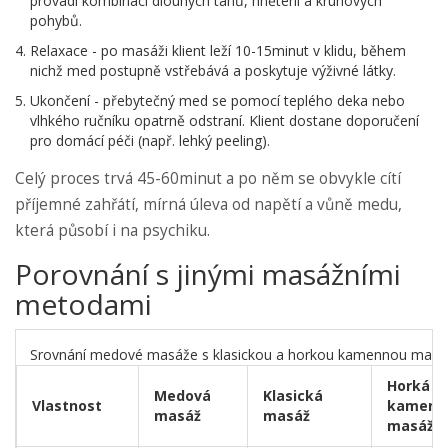
provádí kombinaci dlouhých tahů, hnětení a kruhových
pohybů.
Relaxace - po masáži klient leží 10-15minut v klidu, během
nichž med postupně vstřebává a poskytuje výživné látky.
Ukončení - přebytečný med se pomocí teplého deka nebo
vlhkého ručníku opatrně odstraní. Klient dostane doporučení
pro domácí péči (např. lehký peeling).
Celý proces trvá 45-60minut a po něm se obvykle cítí
příjemné zahřátí, mírná úleva od napětí a vůně medu,
která působí i na psychiku.
Porovnání s jinými masážními
metodami
Srovnání medové masáže s klasickou a horkou kamennou masá
Horká
Medová
Klasická
Vlastnost
kamenn
masáž
masáž
masáž