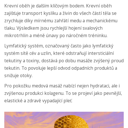
Krevní oběh je dalším klíčovým bodem.
Krevní oběh
zajišťuje transport kyslíku a živin do všech částí těla
se
zrychluje díky mírnému zahřátí medu a mechanickému
tlaku. Výsledkem jsou rychlejší hojení svalových
mikrotrhlin a méně únavy po náročném tréninku.
Lymfatický systém, označovaný často jako
lymfatický
systém
sítě cév a uzlin, které odstraňují intersticiální
tekutiny a toxiny
, dostává po dobu masáže zvýšený proud
tekutin. To povoluje lepší odvod odpadních produktů a
snižuje otoky.
Pro pokožku medová masáž nabízí nejen hydrataci, ale i
zvýšenou produkci kolagenu. To se projeví jako pevnější,
elastické a zdravě vypadající pleť.