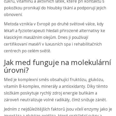
cukrů, vitamínů a aktivních látek, které při kontaktu s
pokožkou pronikají do hloubky tkání a podporují jejich
obnovení.
Metoda vznikla v Evropě po druhé světové válce, kdy
lékaři a fyzioterapeuti hledali přirozené alternativy ke
klasickým masážním olejům. Dnes ji používají
certifikovaní maséři v luxusních spa i rehabilitačních
centrech po celém světě.
Jak med funguje na molekulární
úrovni?
Med
je komplexní směs obsahující fruktózu, glukózu,
vitamín B‑komplex, minerály a antioxidanty
. Díky těmto
složkám poskytuje rychlý zdroj energie buňkám a
zároveň neutralizuje volné radikály, čímž snižuje zánět.
Jedním z nejdůležitějších faktorů jsou
včelí enzymy
jako je
invertáza a glukózo‑oxidáza, které rozkládají cukry a