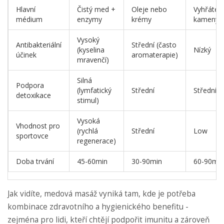
Hlavní
Čistý med +
Oleje nebo
Vyhřáté
médium
enzymy
krémy
kameny
Vysoký
Antibakteriální
Střední (často
(kyselina
Nízký
účinek
aromaterapie)
mravenčí)
Silná
Podpora
(lymfatický
Střední
Střední
detoxikace
stimul)
Vysoká
Vhodnost pro
(rychlá
Střední
Low
sportovce
regenerace)
Doba trvání
45-60min
30-90min
60-90min
Jak vidíte, medová masáž vyniká tam, kde je potřeba
kombinace zdravotního a hygienického benefitu -
zejména pro lidi, kteří chtějí podpořit imunitu a zároveň