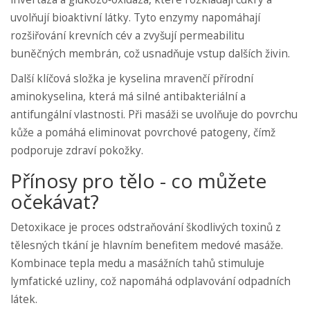
uvolňují bioaktivní látky
. Tyto enzymy napomáhají
rozšiřování krevních cév a zvyšují permeabilitu
buněčných membrán, což usnadňuje vstup dalších živin.
Další klíčová složka je
kyselina mravenčí
přírodní
aminokyselina, která má silné antibakteriální a
antifungální vlastnosti
. Při masáži se uvolňuje do povrchu
kůže a pomáhá eliminovat povrchové patogeny, čímž
podporuje zdraví pokožky.
Přínosy pro tělo - co můžete
očekávat?
Detoxikace
je proces odstraňování škodlivých toxinů z
tělesných tkání
je hlavním benefitem medové masáže.
Kombinace tepla medu a masážních tahů stimuluje
lymfatické uzliny, což napomáhá odplavování odpadních
látek.