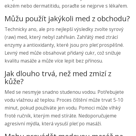
ekzém nebo dermatitidu, poraďte se nejprve s lékařem.
Můžu použít jakýkoli med z obchodu?
Technicky ano, ale pro nejlepší výsledky zvolte syrový
(raw) med, který nebyl zahříván. Zahřátý med ztrácí
enzymy a antioxidanty, které jsou pro pleť prospěšné.
Levný med může obsahovat přidaný cukr, což snižuje
kvalitu masáže a může více lepit bez přínosu.
Jak dlouho trvá, než med zmizí z
kůže?
Med se nesmyje snadno studenou vodou. Potřebujete
vodu vlažnou až teplou. Proces čištění může trvat 5-10
minut, pokud používáte jen vodu. Pomoci může vlhký
froté ručník, kterým med stíráte. Nedoporučujeme
agresivní mýdla, která vysuší pleť po masáži.