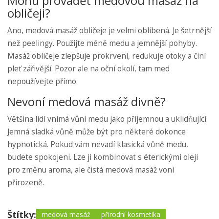
Mohu provádět medovou masáž na
obličeji?
Ano, medová masáž obličeje je velmi oblíbená. Je šetrnější
než peelingy. Použijte méně medu a jemnější pohyby.
Masáž obličeje zlepšuje prokrvení, redukuje otoky a činí
pleť zářivější. Pozor ale na oční okolí, tam med
nepoužívejte přímo.
Nevoní medová masáž divně?
Většina lidí vnímá vůni medu jako příjemnou a uklidňující.
Jemná sladká vůně může být pro některé dokonce
hypnotická. Pokud vám nevadí klasická vůně medu,
budete spokojeni. Lze ji kombinovat s éterickými oleji
pro změnu aroma, ale čistá medová masáž voní
přirozeně.
Štítky:
medová masáž
přírodní kosmetika