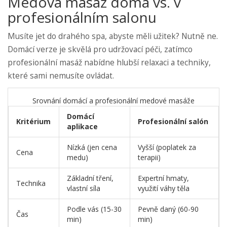
Medová masáž doma vs. v
profesionálním salonu
Musíte jet do drahého spa, abyste měli užitek? Nutně ne.
Domácí verze je skvělá pro udržovací péči, zatímco
profesionální masáž nabídne hlubší relaxaci a techniky,
které sami nemusíte ovládat.
Srovnání domácí a profesionální medové masáže
Domácí
Kritérium
Profesionální salón
aplikace
Nízká (jen cena
Vyšší (poplatek za
Cena
medu)
terapii)
Základní tření,
Expertní hmaty,
Technika
vlastní síla
využití váhy těla
Podle vás (15-30
Pevně daný (60-90
Čas
min)
min)