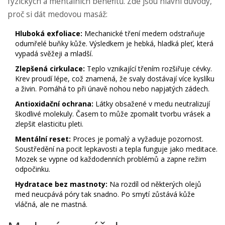
fyzických a mentálních benefitů. Zde jsou hlavní důvody,
proč si dát medovou masáž:
Hluboká exfoliace:
Mechanické tření medem odstraňuje
odumřelé buňky kůže. Výsledkem je hebká, hladká pleť, která
vypadá svěžeji a mladší.
Zlepšená cirkulace:
Teplo vznikající třením rozšiřuje cévky.
Krev proudí lépe, což znamená, že svaly dostávají více kyslíku
a živin. Pomáhá to při únavě nohou nebo napjatých zádech.
Antioxidační ochrana:
Látky obsažené v medu neutralizují
škodlivé molekuly. Časem to může zpomalit tvorbu vrásek a
zlepšit elasticitu pleti.
Mentální reset:
Proces je pomalý a vyžaduje pozornost.
Soustředění na pocit lepkavosti a tepla funguje jako meditace.
Mozek se vypne od každodenních problémů a zapne režim
odpočinku.
Hydratace bez mastnoty:
Na rozdíl od některých olejů
med neucpává póry tak snadno. Po smytí zůstává kůže
vláčná, ale ne mastná.