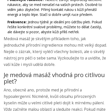
rukavice, aby se med nenašel na vašich prstech. Osobně to
vidím jako zbytečné. Přímý kontakt rukou s kůží přenáší
energii a teplo lépe. Stačí si dobře umýt ruce předem.
Frekvence:
Jednou týdně je ideální pro údržbu pleti. Pokud
řešíte konkrétní svalové problémy, můžete to dělat častěji,
ale dávejte si pozor, abyste kůži příliš netřeli.
Medová masáž je skvělým příkladem toho, jak
jednoduché přírodní ingredience mohou mít velký dopad.
Nejde o zázrak, který vyléčí všechny bolesti, ale o skvělý
nástroj pro péči o sebe sama. Vyzkoušejte to a uvidíte, že
vaší kůže i mysli udělá dobře.
Je medová masáž vhodná pro citlivou
pleť?
Ano, obecně ano, protože med je přírodní a
hypoalergenní. Nicméně, kvůli obsahu přirozených
kyselin může u velmi citlivé pleti dojít k mírnému pálení.
Vždy začněte malou oblastí a sledujte reakci. Pokud máte