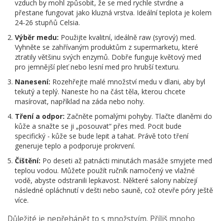
vzduch by mohl způsobit, že se med rychle stvrdne a
přestane fungovat jako kluzná vrstva. Ideální teplota je kolem
24-26 stupňů Celsia.
Výběr medu:
Použijte kvalitní, ideálně raw (syrový) med.
Vyhněte se zahřívaným produktům z supermarketu, které
ztratily většinu svých enzymů. Dobře funguje květový med
pro jemnější pleť nebo lesní med pro hrubší texturu.
Nanesení:
Rozehřejte malé množství medu v dlani, aby byl
tekutý a teplý. Naneste ho na část těla, kterou chcete
masírovat, například na záda nebo nohy.
Tření a odpor:
Začněte pomalými pohyby. Tlačte dlaněmi do
kůže a snažte se ji „posouvat“ přes med. Pocit bude
specifický - kůže se bude lepit a tahat. Právě toto tření
generuje teplo a podporuje prokrvení.
Čištění:
Po deseti až patnácti minutách masáže smyjete med
teplou vodou. Můžete použít ručník namočený ve vlažné
vodě, abyste odstranili lepkavost. Některé salony nabízejí
následné opláchnutí v dešti nebo sauně, což otevře póry ještě
více.
Důležité je nepřehánět to s množstvím. Příliš mnoho