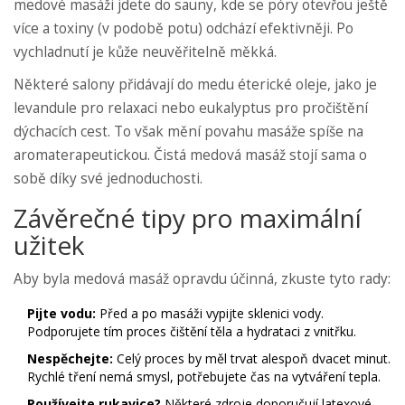
medové masáži jdete do sauny, kde se póry otevřou ještě
více a toxiny (v podobě potu) odchází efektivněji. Po
vychladnutí je kůže neuvěřitelně měkká.
Některé salony přidávají do medu éterické oleje, jako je
levandule pro relaxaci nebo eukalyptus pro pročištění
dýchacích cest. To však mění povahu masáže spíše na
aromaterapeutickou. Čistá medová masáž stojí sama o
sobě díky své jednoduchosti.
Závěrečné tipy pro maximální
užitek
Aby byla medová masáž opravdu účinná, zkuste tyto rady:
Pijte vodu:
Před a po masáži vypijte sklenici vody.
Podporujete tím proces čištění těla a hydrataci z vnitřku.
Nespěchejte:
Celý proces by měl trvat alespoň dvacet minut.
Rychlé tření nemá smysl, potřebujete čas na vytváření tepla.
Používejte rukavice?
Některé zdroje doporučují latexové