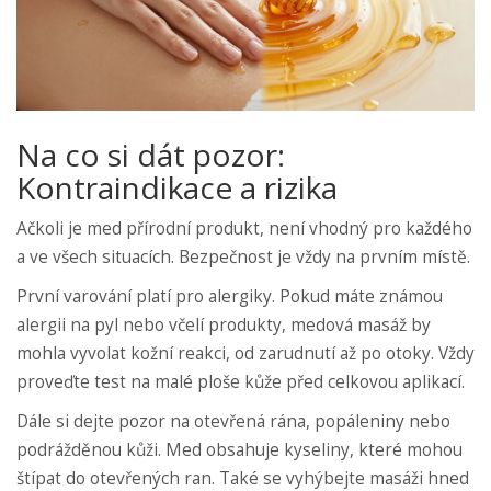
Na co si dát pozor:
Kontraindikace a rizika
Ačkoli je med přírodní produkt, není vhodný pro každého
a ve všech situacích. Bezpečnost je vždy na prvním místě.
První varování platí pro alergiky. Pokud máte známou
alergii na pyl nebo včelí produkty, medová masáž by
mohla vyvolat kožní reakci, od zarudnutí až po otoky. Vždy
proveďte test na malé ploše kůže před celkovou aplikací.
Dále si dejte pozor na otevřená rána, popáleniny nebo
podrážděnou kůži. Med obsahuje kyseliny, které mohou
štípat do otevřených ran. Také se vyhýbejte masáži hned