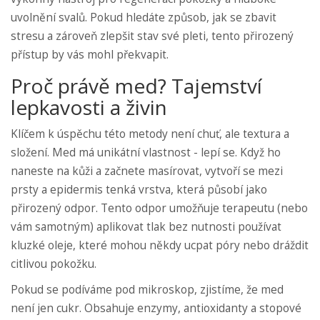
uvolnění svalů. Pokud hledáte způsob, jak se zbavit
stresu a zároveň zlepšit stav své pleti, tento přirozený
přístup by vás mohl překvapit.
Proč právě med? Tajemství
lepkavosti a živin
Klíčem k úspěchu této metody není chuť, ale textura a
složení. Med má unikátní vlastnost - lepí se. Když ho
naneste na kůži a začnete masírovat, vytvoří se mezi
prsty a epidermis tenká vrstva, která působí jako
přirozený odpor. Tento odpor umožňuje terapeutu (nebo
vám samotným) aplikovat tlak bez nutnosti používat
kluzké oleje, které mohou někdy ucpat póry nebo dráždit
citlivou pokožku.
Pokud se podíváme pod mikroskop, zjistíme, že med
není jen cukr. Obsahuje enzymy, antioxidanty a stopové