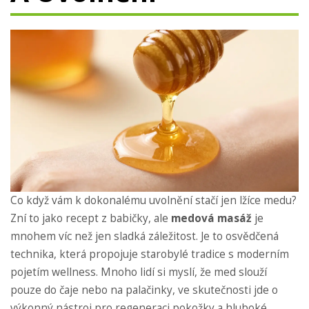
Co když vám k dokonalému uvolnění stačí jen lžíce medu?
Zní to jako recept z babičky, ale
medová masáž
je
mnohem víc než jen sladká záležitost. Je to osvědčená
technika, která propojuje starobylé tradice s moderním
pojetím wellness. Mnoho lidí si myslí, že med slouží
pouze do čaje nebo na palačinky, ve skutečnosti jde o
výkonný nástroj pro regeneraci pokožky a hluboké