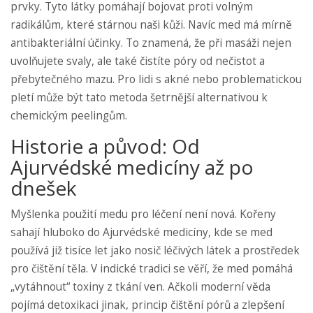
prvky. Tyto látky pomáhají bojovat proti volným
radikálům, které stárnou naši kůži. Navíc med má mírně
antibakteriální účinky. To znamená, že při masáži nejen
uvolňujete svaly, ale také čistíte póry od nečistot a
přebytečného mazu. Pro lidi s akné nebo problematickou
pletí může být tato metoda šetrnější alternativou k
chemickým peelingům.
Historie a původ: Od
Ajurvédské medicíny až po
dnešek
Myšlenka použití medu pro léčení není nová. Kořeny
sahají hluboko do
Ajurvédské medicíny
, kde se med
používá již tisíce let jako nosič léčivých látek a prostředek
pro čištění těla. V indické tradici se věří, že med pomáhá
„vytáhnout“ toxiny z tkání ven. Ačkoli moderní věda
pojímá detoxikaci jinak, princip čištění pórů a zlepšení