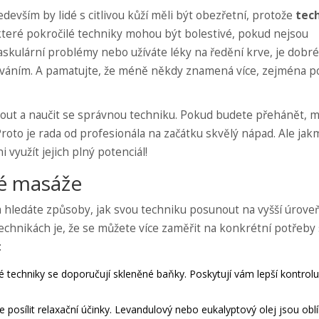
edevším by lidé s citlivou kůží měli být obezřetní, protože
tec
eré pokročilé techniky mohou být bolestivé, pokud nejsou
skulární problémy nebo užíváte léky na ředění krve, je dobré
kováním. A pamatujte, že méně někdy znamená více, zejména 
yknout a naučit se správnou techniku. Pokud budete přehánět, 
 Proto je rada od profesionála na začátku skvělý nápad. Ale jak
 využít jejich plný potenciál!
lé masáže
a hledáte způsoby, jak svou techniku posunout na vyšší úroveň
echnikách je, že se můžete více zaměřit na konkrétní potřeby
:
é techniky se doporučují skleněné baňky. Poskytují vám lepší kontrol
 posílit relaxační účinky. Levandulový nebo eukalyptový olej jsou obl