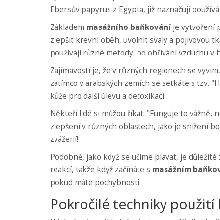
Ebersův papyrus z Egypta, již naznačují používá
Základem
masážního baňkování
je vytvoření p
zlepšit krevní oběh, uvolnit svaly a pojivovou t
používají různé metody, od ohřívání vzduchu v
Zajímavostí je, že v různých regionech se vyvin
zatímco v arabských zemích se setkáte s tzv. "H
kůže pro další úlevu a detoxikaci.
Někteří lidé si můžou říkat: "Funguje to vážně, n
zlepšení v různých oblastech, jako je snížení bole
zvážení!
Podobně, jako když se učíme plavat, je důležité
reakcí, takže když začínáte s
masážním baňko
pokud máte pochybnosti.
Pokročilé techniky použití