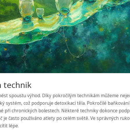
h technik
ést spoustu výhod. Díky pokročilým technikám můžeme neje
cký systém, což podporuje detoxikaci těla. Pokročilé baňkování
né při chronických bolestech. Některé techniky dokonce podp
 proč je často používáno atlety po celém světě. Ve správných ru
ítit lépe.