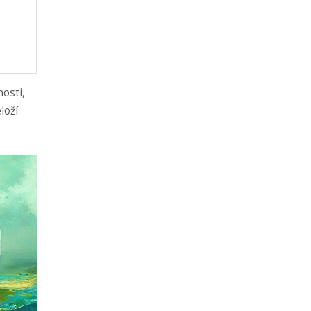
osti,
loží