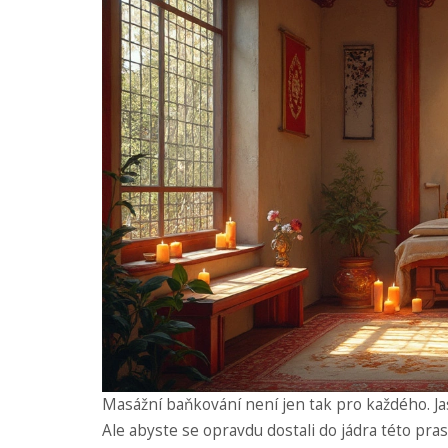
Masážní baňkování není jen tak pro každého. Jasn
Ale abyste se opravdu dostali do jádra této pras