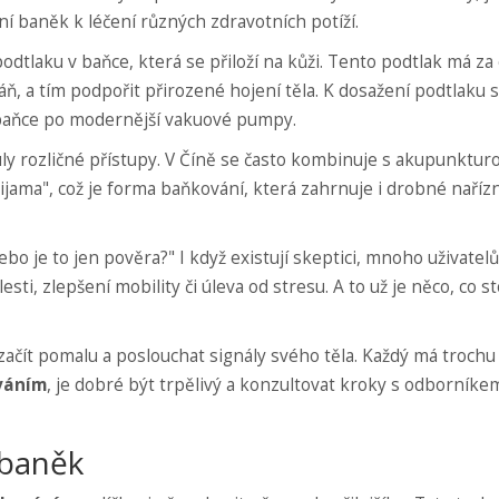
ní baněk k léčení různých zdravotních potíží.
odtlaku v baňce, která se přiloží na kůži. Tento podtlak má za c
káň, a tím podpořit přirozené hojení těla. K dosažení podtlaku 
 baňce po modernější vakuové pumpy.
uly rozličné přístupy. V Číně se často kombinuje s akupunktur
ijama", což je forma baňkování, která zahrnuje i drobné naříz
ebo je to jen pověra?" I když existují skeptici, mnoho uživatelů
sti, zlepšení mobility či úleva od stresu. A to už je něco, co st
 začít pomalu a poslouchat signály svého těla. Každý má trochu
váním
, je dobré být trpělivý a konzultovat kroky s odborníke
 baněk