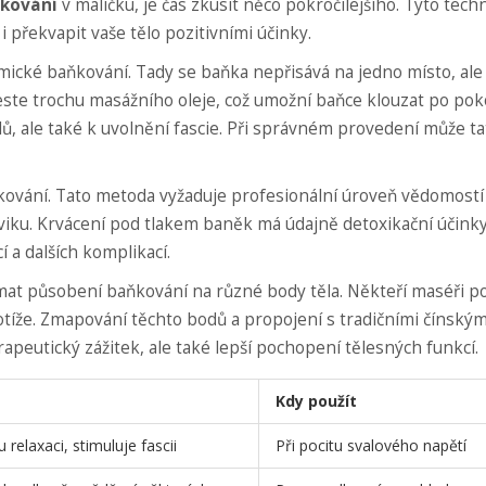
kování
v malíčku, je čas zkusit něco pokročilejšího. Tyto tech
překvapit vaše tělo pozitivními účinky.
mické baňkování. Tady se baňka nepřisává na jedno místo, ale
ste trochu masážního oleje, což umožní baňce klouzat po pok
lů, ale také k uvolnění fascie. Při správném provedení může ta
kování. Tato metoda vyžaduje profesionální úroveň vědomostí
iku. Krvácení pod tlakem baněk má údajně detoxikační účinky
 a dalších komplikací.
t působení baňkování na různé body těla. Někteří maséři po
potíže. Zmapování těchto bodů a propojení s tradičními čínským
peutický zážitek, ale také lepší pochopení tělesných funkcí.
Kdy použít
 relaxaci, stimuluje fascii
Při pocitu svalového napětí