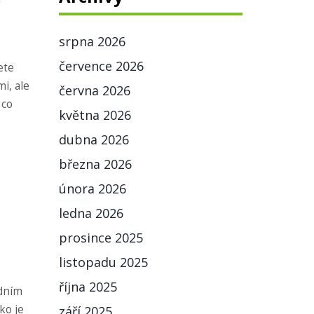
srpna 2026
července 2026
ete
i, ale
června 2026
 co
května 2026
dubna 2026
března 2026
února 2026
ledna 2026
prosince 2025
listopadu 2025
října 2025
edním
ko je
září 2025