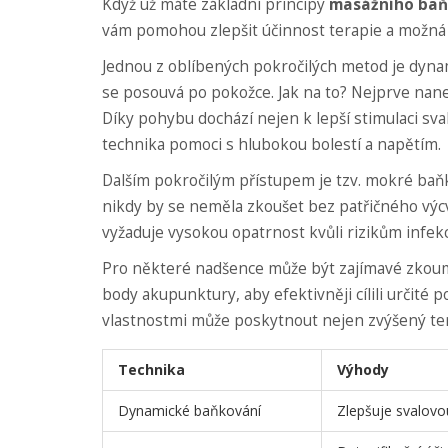
Když už máte základní principy
masážního baň
vám pomohou zlepšit účinnost terapie a možná i 
Jednou z oblíbených pokročilých metod je dyna
se posouvá po pokožce. Jak na to? Nejprve nane
Díky pohybu dochází nejen k lepší stimulaci sva
technika pomoci s hlubokou bolestí a napětím.
Dalším pokročilým přístupem je tzv. mokré baň
nikdy by se neměla zkoušet bez patřičného výcv
vyžaduje vysokou opatrnost kvůli rizikům infekcí
Pro některé nadšence může být zajímavé zkouma
body akupunktury, aby efektivněji cílili určité 
vlastnostmi může poskytnout nejen zvýšený tera
Technika
Výhody
Dynamické baňkování
Zlepšuje svalovou