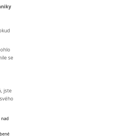
hniky
pokud
mohlo
mile se
, jste
 svého
u nad
íbené