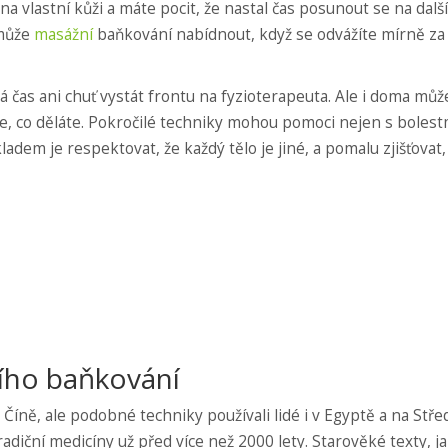
na vlastní kůži a máte pocit, že nastal čas posunout se na další
 může
masážní
baňkování nabídnout, když se odvážíte mírně za
 čas ani chuť vystát frontu na fyzioterapeuta. Ale i doma můž
e, co děláte. Pokročilé techniky mohou pomoci nejen s bolestm
adem je respektovat, že každý tělo je jiné, a pomalu zjišťovat,
ního baňkování
Číně, ale podobné techniky používali lidé i v Egyptě a na Stř
adiční medicíny už před více než 2000 lety. Starověké texty, ja