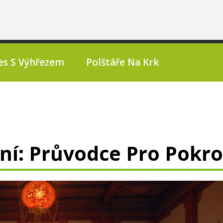
es S Výhřezem
Polštáře Na Krk
í: Průvodce Pro Pokro