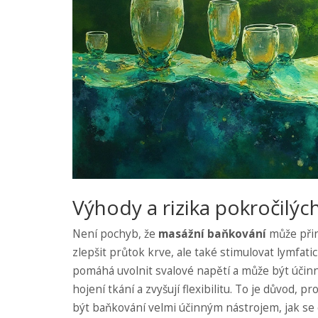
Výhody a rizika pokročilýc
Není pochyb, že
masážní baňkování
může přin
zlepšit průtok krve, ale také stimulovat lymfati
pomáhá uvolnit svalové napětí a může být účin
hojení tkání a zvyšují flexibilitu. To je důvod,
být baňkování velmi účinným nástrojem, jak se c