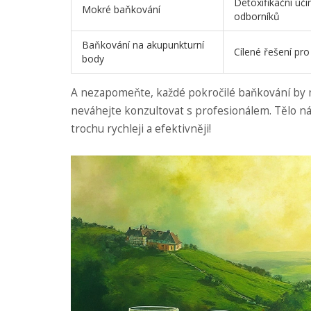
Detoxifikační úči
Mokré baňkování
odborníků
Baňkování na akupunkturní
Cílené řešení pro
body
A nezapomeňte, každé pokročilé baňkování by m
neváhejte konzultovat s profesionálem. Tělo ná
trochu rychleji a efektivněji!