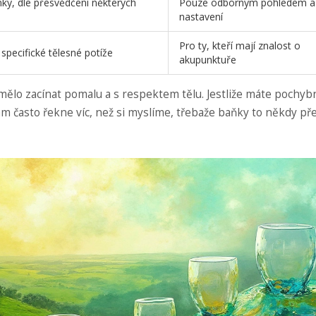
nky, dle přesvědčení některých
Pouze odborným pohledem a
nastavení
Pro ty, kteří mají znalost o
 specifické tělesné potíže
akupunktuře
ělo zacínat pomalu a s respektem tělu. Jestliže máte pochybn
m často řekne víc, než si myslíme, třebaže baňky to někdy pře