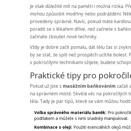
Je však důležité mít na paměti i možná rizika. Př
mohou způsobit modřiny nebo podráždění. Někt
provedeny správně. Navíc, pokud máte kardiova
poradit se s lékařem dříve, než začnete s baň
začínáte zkoušet nové techniky.
Vždy je dobré začít pomalu, dát tělu čas si zv
by se stát, že spíš než prospěch ucítíte bolest.
s pokročilými technikami sžijete, budete schopni
Praktické tipy pro pokroči
Pokud už jste s
masážním baňkováním
začali 
na správném místě. Skvělá věc na pokročilých t
těla. Tady je pár tipů, které se vám můžou hodit
Volba správného materiálu baněk:
Pro pokročil
podtlakem a můžete s nimi snadněji manipulovat.
Kombinace s oleji:
Použití esenciálních olejů může