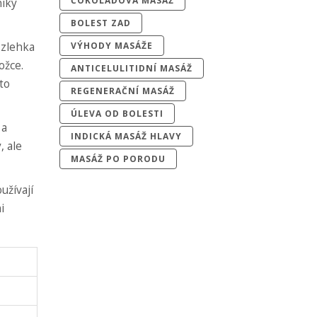
ČOKOLÁDOVÁ MASÁŽ
niky
BOLEST ZAD
 zlehka
VÝHODY MASÁŽE
ožce.
ANTICELULITIDNÍ MASÁŽ
to
REGENERAČNÍ MASÁŽ
ÚLEVA OD BOLESTI
 a
INDICKÁ MASÁŽ HLAVY
, ale
MASÁŽ PO PORODU
užívají
i