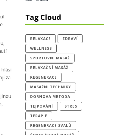
Tag Cloud
íl
se
RELAXACE
ZDRAVÍ
ou,
WELLNESS
nutí
SPORTOVNÍ MASÁŽ
RELAXAČNÍ MASÁŽ
 hlásí
ojí za
REGENERACE
MASÁŽNÍ TECHNIKY
 jinou
DORNOVA METODA
m,
TEJPOVÁNÍ
STRES
TERAPIE
REGENERACE SVALŮ