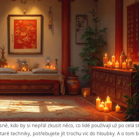
ě, kdo by si nepřál zkusit něco, co lidé používají už po celá st
taré techniky, potřebujete jít trochu víc do hloubky. A o tom 