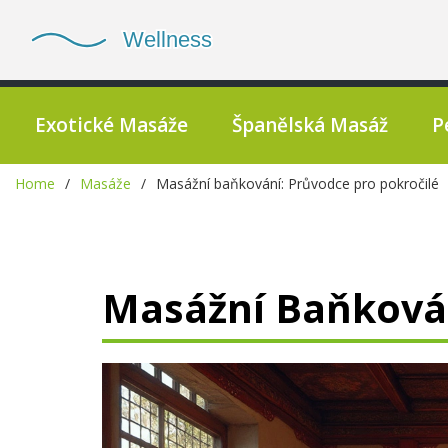
Exotické Masáže
Španělská Masáž
P
Home
Masáže
Masážní baňkování: Průvodce pro pokročilé
Masážní Baňkován