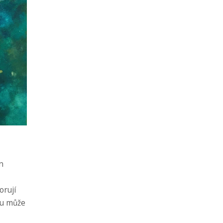
n
orují
kou může