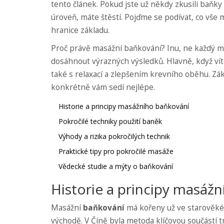
tento článek. Pokud jste už někdy zkusili baňky 
úroveň, máte štěstí. Pojďme se podívat, co vše
hranice základu.
Proč právě masážní baňkování? Inu, ne každý má
dosáhnout výrazných výsledků. Hlavně, když vít
také s relaxací a zlepšením krevního oběhu. Zákl
konkrétně vám sedí nejlépe.
Historie a principy masážního baňkování
Pokročilé techniky použití baněk
Výhody a rizika pokročilých technik
Praktické tipy pro pokročilé masáže
Vědecké studie a mýty o baňkování
Historie a principy masáž
Masážní
baňkování
má kořeny už ve starověké 
východě. V Číně byla metoda klíčovou součástí tr