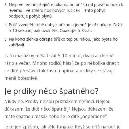
Nejprve jemně přejděte rukama po bříšku od pravého boku k
levému - ve směru hodinových ručiček. Tento pohyb
podporuje pohyb plynů.
Poté zvedněte obě nohy k břichu a jemně je přitlačujte. Držte
5-10 sekund, pak uvolněte. Opakujte 5-8krát.
Na konci zlehka otírejte bříško teplou rukou, jako byste ho
zahřívali.
Tato masáž by měla trvat 5-10 minut, dvakrát denně -
ráno a večer. Mnoho rodičů hlásí, že po několika dnech
se dítě přestává tak často napínat a prdíky se stávají
méně bolestivé.
Je prdíky něco špatného?
Nikdy ne. Prdíky nejsou příznakem nemoci. Nejsou
důkazem, že dítě něco špatně jí. Nejsou důkazem, že
máte špatnou masáž nebo že je dítě „nepořádné“.
Je to jen způsob, jak tělo funguje. Když se dítě narodí, je