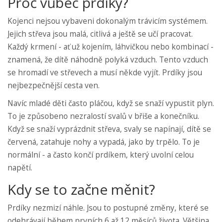
Proč vůbec prdíky?
Kojenci nejsou vybaveni dokonalým trávicím systémem.
Jejich střeva jsou malá, citlivá a ještě se učí pracovat.
Každý krmení - ať už kojením, láhvičkou nebo kombinací -
znamená, že dítě náhodně polyká vzduch. Tento vzduch
se hromadí ve střevech a musí někde vyjít. Prdíky jsou
nejbezpečnější cesta ven.
Navíc mladé děti často pláčou, když se snaží vypustit plyn.
To je způsobeno nezralostí svalů v břiše a konečníku.
Když se snaží vyprázdnit střeva, svaly se napínají, dítě se
červená, zatahuje nohy a vypadá, jako by trpělo. To je
normální - a často končí prdíkem, který uvolní celou
napětí.
Kdy se to začne měnit?
Prdíky nezmizí náhle. Jsou to postupné změny, které se
odehrávají během prvních 6 až 12 měsíců života. Většina