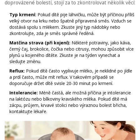
doprovázené bolestí, stojí za to zkontrolovat několik věcí:
Typ krmení:
Pokud dítě pije láhvičku, může být příčinou příliš
velký otvor na krku nebo špatně připravená směs. Vzduch se
dostává spolu s mlékem. Zkuste jiný typ nádobky nebo
zkontrolujte, zda je směs správně ředěná.
Matčina strava (při kojení):
Některé potraviny, jako káva,
černý čaj, brokolice, čočka nebo citrusy, mohou způsobit více
plynů u kojeného dítěte. Zkuste je na týden vynechat a
sledujte změnu.
Reflux:
Pokud dítě často vyplivuje mléko, je neklidné po jídle
a prdí často, může mít reflux. V takovém případě se
doporučuje držet dítě svisle 20-30 minut po krmení.
Intolerancie:
Méně častá, ale možná příčina je intolerancie
na laktózu nebo bílkoviny kravského mléka. Pokud dítě má
zácpu, průjem, krvavé stolici nebo výraznou bolest břicha,
kontaktujte lékaře.